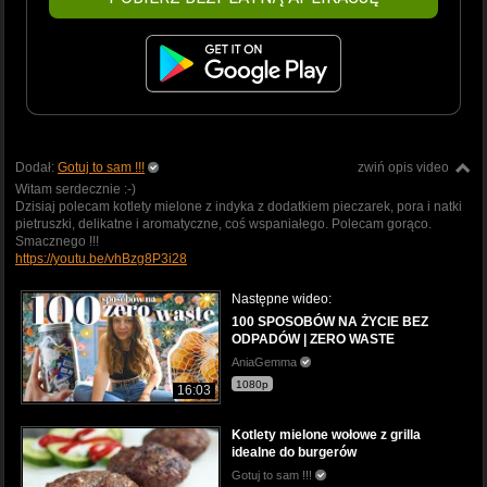
Dodał:
Gotuj to sam !!!
zwiń opis video
Witam serdecznie :-)
Dzisiaj polecam kotlety mielone z indyka z dodatkiem pieczarek, pora i natki
pietruszki, delikatne i aromatyczne, coś wspaniałego. Polecam gorąco.
Smacznego !!!
https://youtu.be/vhBzg8P3i28
Następne wideo:
100 SPOSOBÓW NA ŻYCIE BEZ
ODPADÓW | ZERO WASTE
AniaGemma
1080p
16:03
Kotlety mielone wołowe z grilla
idealne do burgerów
Gotuj to sam !!!