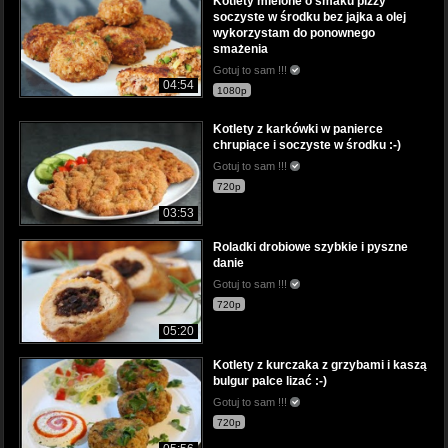
Kotlety mielone o smaku pizzy
soczyste w środku bez jajka a olej
wykorzystam do ponownego
smażenia
Gotuj to sam !!!
04:54
1080p
Kotlety z karkówki w panierce
chrupiące i soczyste w środku :-)
Gotuj to sam !!!
720p
03:53
Roladki drobiowe szybkie i pyszne
danie
Gotuj to sam !!!
720p
05:20
Kotlety z kurczaka z grzybami i kaszą
bulgur palce lizać :-)
Gotuj to sam !!!
720p