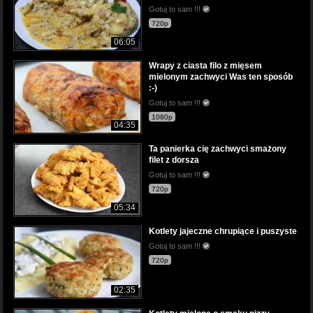
Gotuj to sam !!!
720p
06:05
Wrapy z ciasta filo z mięsem
mielonym zachwyci Was ten sposób
:-)
Gotuj to sam !!!
1080p
04:35
Ta panierka cię zachwyci smażony
filet z dorsza
Gotuj to sam !!!
720p
05:34
Kotlety jajeczne chrupiące i puszyste
Gotuj to sam !!!
720p
02:35