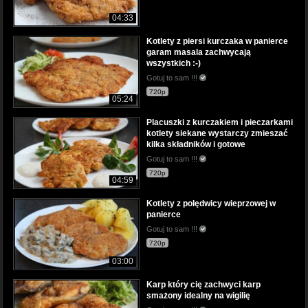
04:33
Kotlety z piersi kurczaka w panierce
garam masala zachwycają
wszystkich :-)
Gotuj to sam !!!
720p
05:24
Placuszki z kurczakiem i pieczarkami
kotlety siekane wystarczy zmieszać
kilka składników i gotowe
Gotuj to sam !!!
720p
04:59
Kotlety z polędwicy wieprzowej w
panierce
Gotuj to sam !!!
720p
03:00
Karp który cię zachwyci karp
smażony idealny na wigilię