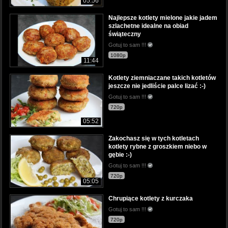
05:56
Najlepsze kotlety mielone jakie jadem
szlachetne idealne na obiad
świąteczny
Gotuj to sam !!!
1080p
11:44
Kotlety ziemniaczane takich kotletów
jeszcze nie jedliście palce lizać :-)
Gotuj to sam !!!
720p
05:52
Zakochasz się w tych kotletach
kotlety rybne z groszkiem niebo w
gębie :-)
Gotuj to sam !!!
720p
05:05
Chrupiące kotlety z kurczaka
Gotuj to sam !!!
720p