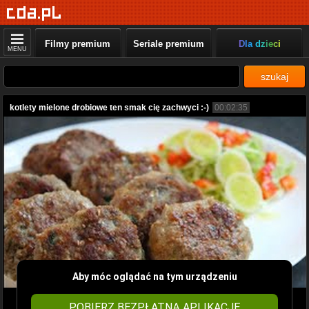
Filmy premium
Seriale premium
Dla dzieci
MENU
szukaj
kotlety mielone drobiowe ten smak cię zachwyci :-)
00:02:35
Aby móc oglądać na tym urządzeniu
POBIERZ BEZPŁATNĄ APLIKACJĘ