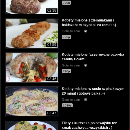
720p
02:38
Kotlety mielone z ziemniakami i
bakłażanem szybko i na temat :-)
Gotuj to sam !!!
720p
04:59
Kotlety mielone faszerowane papryką
cebulą ziołami
Gotuj to sam !!!
720p
03:46
Kotlety mielone w sosie szpinakowym
20 minut i gotowe bajka :-)
Gotuj to sam !!!
1080p
03:47
Filety z kurczaka po hawajsku ten
smak zachwyca wszystkich :-)