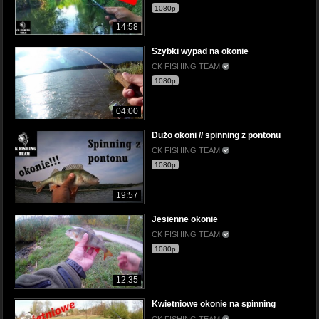
1080p
14:58
Szybki wypad na okonie
CK FISHING TEAM
1080p
04:00
Dużo okoni // spinning z pontonu
CK FISHING TEAM
1080p
19:57
Jesienne okonie
CK FISHING TEAM
1080p
12:35
Kwietniowe okonie na spinning
CK FISHING TEAM