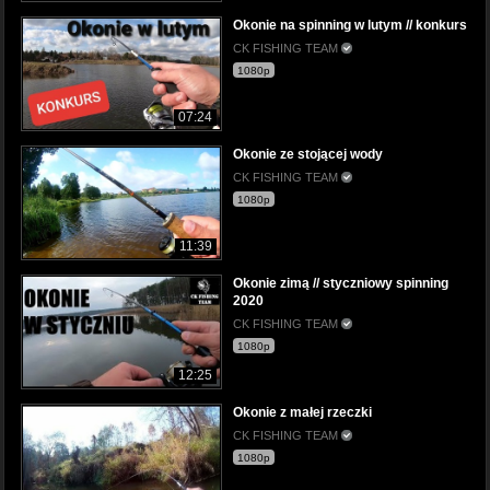
Okonie na spinning w lutym // konkurs
CK FISHING TEAM
1080p
07:24
Okonie ze stojącej wody
CK FISHING TEAM
1080p
11:39
Okonie zimą // styczniowy spinning
2020
CK FISHING TEAM
1080p
12:25
Okonie z małej rzeczki
CK FISHING TEAM
1080p