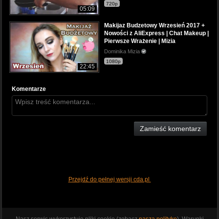
720p
05:09
Makijaz Budzetowy Wrzesień 2017 +
Nowości z AliExpress | Chat Makeup |
Pierwsze Wrażenie | Mizia
Dominika Mizia
1080p
22:45
Komentarze
Zamieść komentarz
Przejdź do pełnej wersji cda.pl
Nasz serwis wykorzystuje pliki cookie (zobacz
naszą politykę
). Warunki