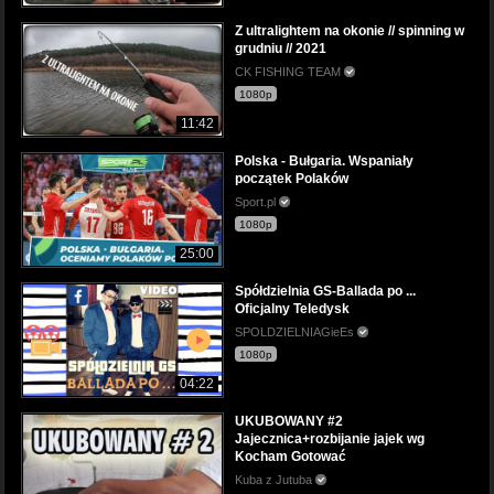
Z ultralightem na okonie // spinning w
grudniu // 2021
CK FISHING TEAM
1080p
11:42
Polska - Bułgaria. Wspaniały
początek Polaków
Sport.pl
1080p
25:00
Spółdzielnia GS-Ballada po ...
Oficjalny Teledysk
SPOLDZIELNIAGieEs
1080p
04:22
UKUBOWANY #2
Jajecznica+rozbijanie jajek wg
Kocham Gotować
Kuba z Jutuba