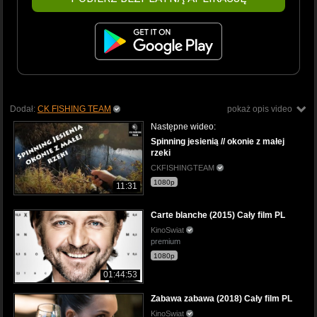
Dodał:
CK FISHING TEAM
pokaż opis video
Następne wideo:
Spinning jesienią // okonie z małej
rzeki
CKFISHINGTEAM
1080p
11:31
Carte blanche (2015) Cały film PL
KinoSwiat
premium
1080p
01:44:53
Zabawa zabawa (2018) Cały film PL
KinoSwiat