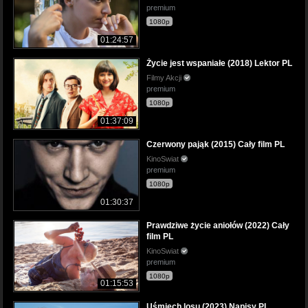
premium
1080p
01:24:57
Życie jest wspaniałe (2018) Lektor PL
Filmy Akcji
premium
1080p
01:37:09
Czerwony pająk (2015) Cały film PL
KinoSwiat
premium
1080p
01:30:37
Prawdziwe życie aniołów (2022) Cały
film PL
KinoSwiat
premium
1080p
01:15:53
Uśmiech losu (2023) Napisy PL