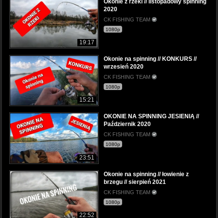
Okonie z rzeki // listopadowy spinning
2020
CK FISHING TEAM
1080p
19:17
Okonie na spinning // KONKURS //
wrzesień 2020
CK FISHING TEAM
1080p
15:21
OKONIE NA SPINNING JESIENIĄ //
Październik 2020
CK FISHING TEAM
1080p
23:51
Okonie na spinning // łowienie z
brzegu // sierpień 2021
CK FISHING TEAM
1080p
22:52