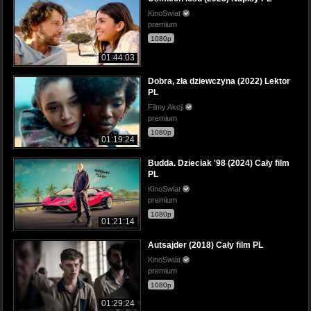
KinoSwiat
premium
1080p
01:44:03
Dobra, zła dziewczyna (2022) Lektor
PL
Filmy Akcji
premium
1080p
01:19:24
Budda. Dzieciak '98 (2024) Cały film
PL
KinoSwiat
premium
1080p
01:21:14
Autsajder (2018) Cały film PL
KinoSwiat
premium
1080p
01:29:24