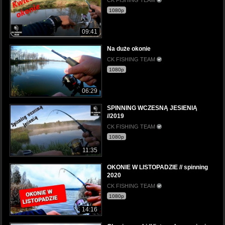
1080p
09:41
Na duże okonie
CK FISHING TEAM
1080p
06:29
SPINNING WCZESNĄ JESIENIĄ
//2019
CK FISHING TEAM
1080p
11:35
OKONIE W LISTOPADZIE // spinning
2020
CK FISHING TEAM
1080p
14:16