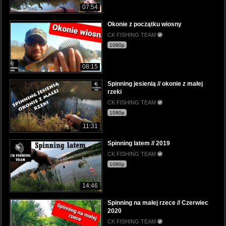
07:54
Okonie z początku wiosny
CK FISHING TEAM
1080p
08:15
Spinning jesienią // okonie z małej
rzeki
CK FISHING TEAM
1080p
11:31
Spinning latem // 2019
CK FISHING TEAM
1080p
14:46
Spinning na małej rzece // Czerwiec
2020
CK FISHING TEAM