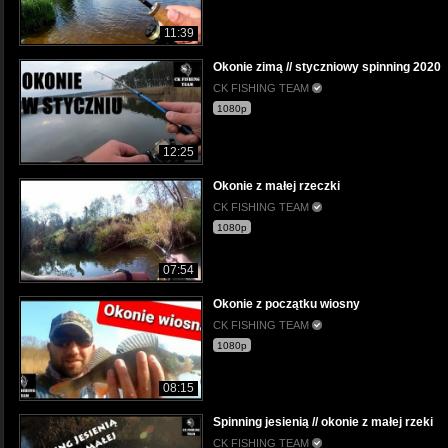
11:39
Okonie zimą // styczniowy spinning 2020
CK FISHING TEAM
1080p
12:25
Okonie z małej rzeczki
CK FISHING TEAM
1080p
07:54
Okonie z początku wiosny
CK FISHING TEAM
1080p
08:15
Spinning jesienią // okonie z małej rzeki
CK FISHING TEAM