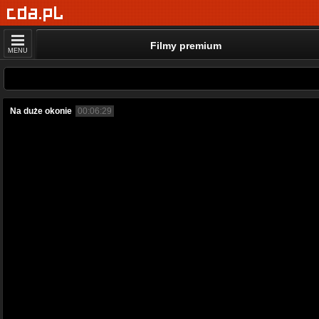
Filmy premium
MENU
Na duże okonie
00:06:29