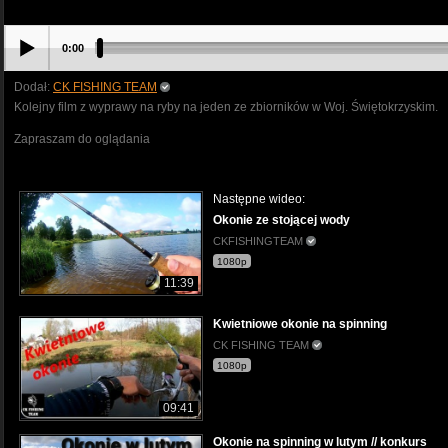
0:00
Dodał:
CK FISHING TEAM
Kolejny film z wyprawy na ryby na jeden ze zbiorników w Woj. Świętokrzyskim.
Zapraszam do oglądania
Następne wideo:
Okonie ze stojącej wody
CKFISHINGTEAM
1080p
11:39
Kwietniowe okonie na spinning
CK FISHING TEAM
1080p
09:41
Okonie na spinning w lutym // konkurs