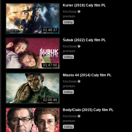
Kurier (2019) Cały film PL
KinoSwiat
premium
1080p
01:48:37
Śubuk (2022) Cały film PL
KinoSwiat
premium
1080p
01:47:00
Miasto 44 (2014) Cały film PL
KinoSwiat
premium
1080p
02:06:46
Body/Ciało (2015) Cały film PL
KinoSwiat
premium
1080p