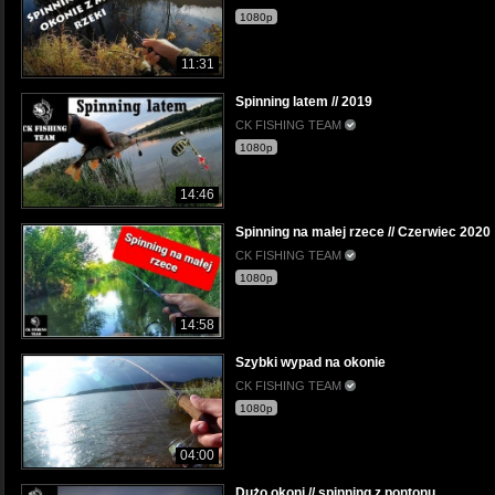
1080p
11:31
Spinning latem // 2019
CK FISHING TEAM
1080p
14:46
Spinning na małej rzece // Czerwiec 2020
CK FISHING TEAM
1080p
14:58
Szybki wypad na okonie
CK FISHING TEAM
1080p
04:00
Dużo okoni // spinning z pontonu