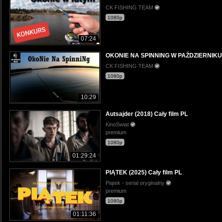
CK FISHING TEAM
1080p
07:24
OKONIE NA SPINNING W PAŹDZIERNIKU /
CK FISHING TEAM
1080p
10:29
Autsajder (2018) Cały film PL
KinoSwiat
premium
1080p
01:29:24
PIĄTEK (2025) Cały film PL
Piątek - serial oryginalny
premium
1080p
01:11:36