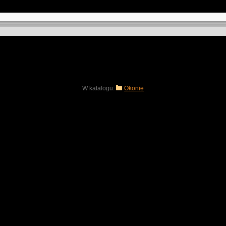
W katalogu:
Okonie