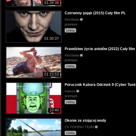
01:28:36
Czerwony pająk (2015) Cały film PL
KinoSwiat
premium
1080p
01:30:37
Prawdziwe życie aniołów (2022) Cały film
KinoSwiat
premium
1080p
01:15:53
Porucznik Kabura Odcinek 9 (Cyber Tusk
Kabura
premium
1080p
10:40
Okonie ze stojącej wody
CK FISHING TEAM
1080p