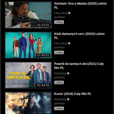
Surinam: Gra o władzę (2020) Lektor
PL
Filmy Akcji
premium
1080p
01:32:01
Klub złamanych serc (2024) Lektor
PL
Filmy Akcji
premium
1080p
01:40:52
Powrót do tamtych dni (2021) Cały
film PL
KinoSwiat
premium
1080p
01:44:55
Kurier (2019) Cały film PL
KinoSwiat
premium
1080p