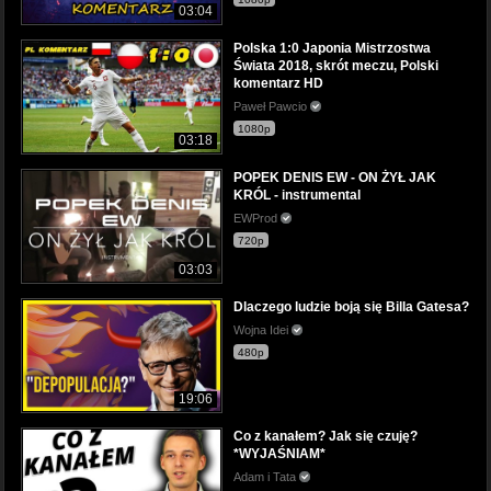
03:04
Polska 1:0 Japonia Mistrzostwa
Świata 2018, skrót meczu, Polski
komentarz HD
Paweł Pawcio
1080p
03:18
POPEK DENIS EW - ON ŻYŁ JAK
KRÓL - instrumental
EWProd
720p
03:03
Dlaczego ludzie boją się Billa Gatesa?
Wojna Idei
480p
19:06
Co z kanałem? Jak się czuję?
*WYJAŚNIAM*
Adam i Tata