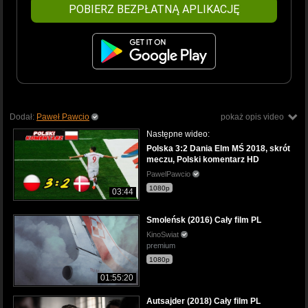
POBIERZ BEZPŁATNĄ APLIKACJĘ
Dodał:
Paweł Pawcio
pokaż opis video
Następne wideo:
Polska 3:2 Dania Elm MŚ 2018, skrót
meczu, Polski komentarz HD
PawelPawcio
1080p
03:44
Smoleńsk (2016) Cały film PL
KinoSwiat
premium
1080p
01:55:20
Autsajder (2018) Cały film PL