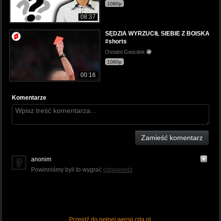
1080p
08:37
SĘDZIA WYRZUCIŁ SIEBIE Z BOISKA
#shorts
Ostatni Gwizdek
1080p
00:16
Komentarze
Zamieść komentarz
anonim
Powinniśmy byli to wygrać
odpowiedz
Przejdź do pełnej wersji cda.pl