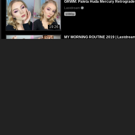
GRWM: Paleta Huda Mercury Retrograde
Lastdream
1080p
19:26
MY MORNING ROUTINE 2019 | Lastdrea
Lastdream
1080p
03:55
Get ready with me! Makeup, hair & outfit
Lastdream
720p
14:13
ULUBIEŃCY: Nars, Clinique, Dove & Więc
Lastdream
1080p
12:28