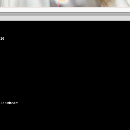
016
 Lastdream