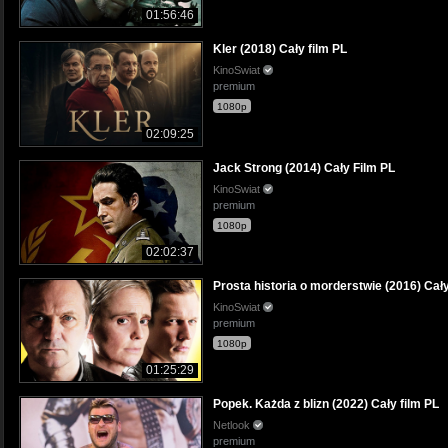
01:56:46
Kler (2018) Cały film PL
KinoSwiat
premium
1080p
02:09:25
Jack Strong (2014) Cały Film PL
KinoSwiat
premium
1080p
02:02:37
Prosta historia o morderstwie (2016) Cały
KinoSwiat
premium
1080p
01:25:29
Popek. Każda z blizn (2022) Cały film PL
Netlook
premium