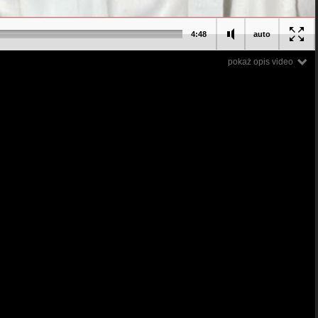
4:48
auto
pokaż opis video