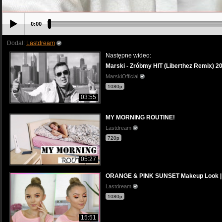
0:00
Dodał:
Lastdream
Następne wideo:
Marski - Zróbmy HIT (Liberthez Remix) 2
MarskiOfficial
1080p
03:55
MY MORNING ROUTINE!
Lastdream
720p
05:27
ORANGE & PINK SUNSET Makeup Look |
Lastdream
1080p
15:51