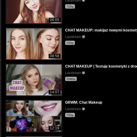
Lastdream
720p
06:05
CHAT MAKEUP: makijaż nowymi kosmetyk
Lastdream
720p
08:58
CHAT MAKEUP | Testuję kosmetyki z droge
Lastdream
1080p
14:07
GRWM: Chat Makeup
Lastdream
720p
12:19