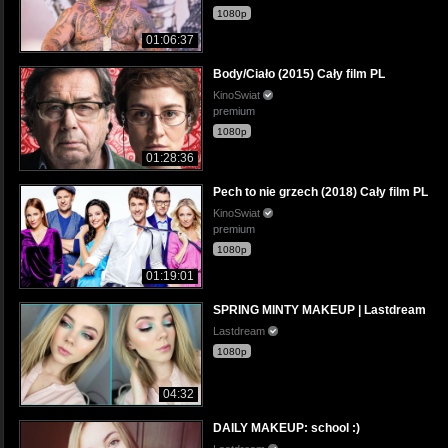
1080p
01:06:37
Body/Ciało (2015) Cały film PL
KinoSwiat
premium
1080p
01:28:36
Pech to nie grzech (2018) Cały film PL
KinoSwiat
premium
1080p
01:19:01
SPRING MINTY MAKEUP | Lastdream
Lastdream
1080p
04:32
DAILY MAKEUP: school :)