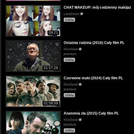
CHAT MAKEUP: mój codzienny makijaż
Lastdream
1080p
09:21
Ostatnia rodzina (2016) Cały film PL
KinoSwiat
premium
1080p
01:57:28
Czerwone maki (2024) Cały film PL
KinoSwiat
premium
1080p
01:58:09
Anatomia zła (2015) Cały film PL
KinoSwiat
premium
1080p