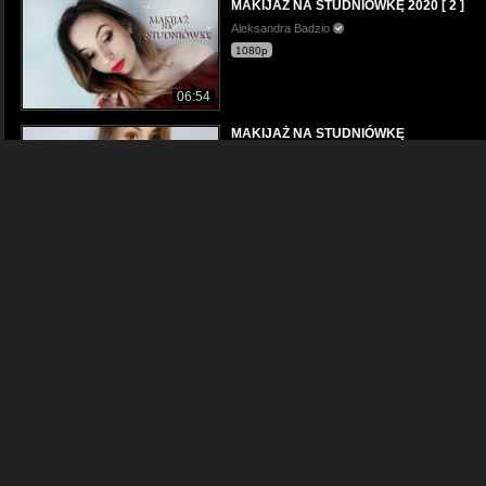
MAKIJAŻ NA STUDNIÓWKĘ 2020 [ 2 ]
Aleksandra Badzio
1080p
06:54
MAKIJAŻ NA STUDNIÓWKĘ
Aleksandra Badzio
1080p
07:28
DELIKATNY MAKIJAŻ NA DZIEŃ KOBIET
Aleksandra Badzio
1080p
05:38
Makijaż kosmetykami z drogerii | ROSS
Aleksandra Badzio
720p
08:26