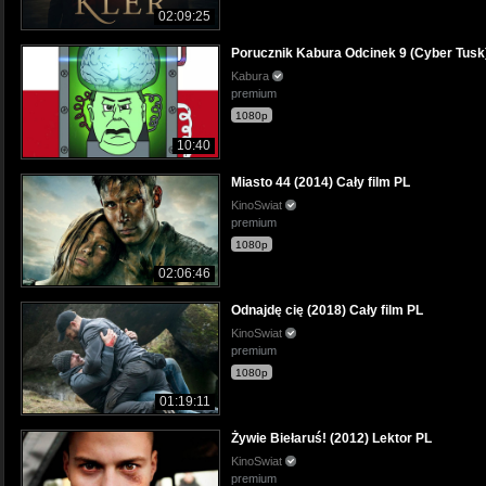
02:09:25
Porucznik Kabura Odcinek 9 (Cyber Tusk
Kabura
premium
1080p
10:40
Miasto 44 (2014) Cały film PL
KinoSwiat
premium
1080p
02:06:46
Odnajdę cię (2018) Cały film PL
KinoSwiat
premium
1080p
01:19:11
Żywie Biełaruś! (2012) Lektor PL
KinoSwiat
premium