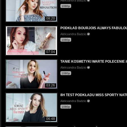
Aleksandra Badzio
1080p
08:20
PODKŁAD BOURJOIS ALWAYS FABULOUS
Aleksandra Badzio
1080p
07:04
TANIE KOSMETYKI WARTE POLECENIE 
Aleksandra Badzio
1080p
03:26
8H TEST PODKŁADU MISS SPORTY NAT
Aleksandra Badzio
1080p
06:48