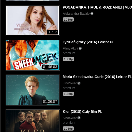
POGADANKA, HAUL & ROZDANIE! | VL
Aleksandra Badzio
1080p
11:12
Tydzień grozy (2016) Lektor PL
Filmy Akcji
premium
1080p
01:48:03
Maria Skłodowska-Curie (2016) Lektor P
KinoSwiat
premium
1080p
01:36:07
Kler (2018) Cały film PL
KinoSwiat
premium
1080p