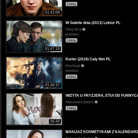
1080p
01:41:08
W świetle dnia (2013) Lektor PL
Filmy Akcji
premium
1080p
01:47:19
Kurier (2019) Cały film PL
KinoSwiat
premium
1080p
01:48:37
WIZYTA U FRYZJERA, ETUI OD FUNNYC
Aleksandra Badzio
1080p
06:49
MAKIJAŻ KOSMETYKAMI Z KALENDARZ