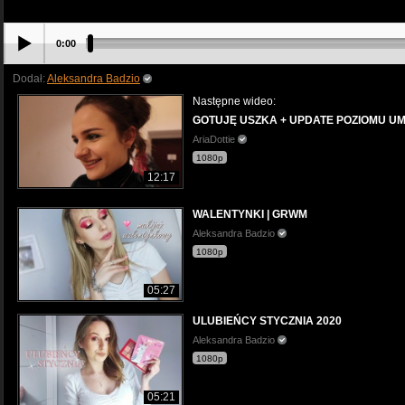
0:00
Dodał:
Aleksandra Badzio
Następne wideo:
GOTUJĘ USZKA + UPDATE POZIOMU UMIER
AriaDottie
1080p
12:17
WALENTYNKI | GRWM
Aleksandra Badzio
1080p
05:27
ULUBIEŃCY STYCZNIA 2020
Aleksandra Badzio
1080p
05:21