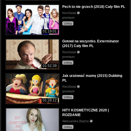
Pech to nie grzech (2018) Cały film PL
KinoSwiat
premium
1080p
01:19:01
Gotowi na wszystko. Exterminator
(2017) Cały film PL
KinoSwiat
premium
1080p
01:52:39
Jak uratować mamę (2015) Dubbing
PL
KinoSwiat
premium
1080p
01:26:12
HITY KOSMETYCZNE 2020 |
ROZDANIE
Aleksandra Badzio
1080p