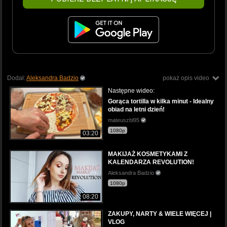
Dodał:
Aleksandra Badzio
pokaż opis video
Następne wideo:
Gorąca tortilla w kilka minut - Idealny
obiad na letni dzień!
mateuszbl95
1080p
03:20
MAKIJAŻ KOSMETYKAMI Z
KALENDARZA REVOLUTION!
Aleksandra Badzio
1080p
08:20
ZAKUPY, NARTY & WIELE WIĘCEJ |
VLOG