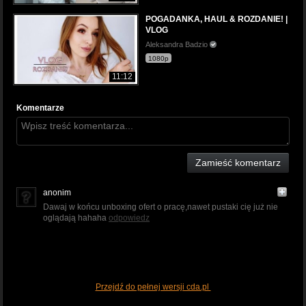
POGADANKA, HAUL & ROZDANIE! |
VLOG
Aleksandra Badzio
1080p
11:12
Komentarze
Zamieść komentarz
anonim
Dawaj w końcu unboxing ofert o pracę,nawet pustaki cię już nie
oglądają hahaha
odpowiedz
Przejdź do pełnej wersji cda.pl