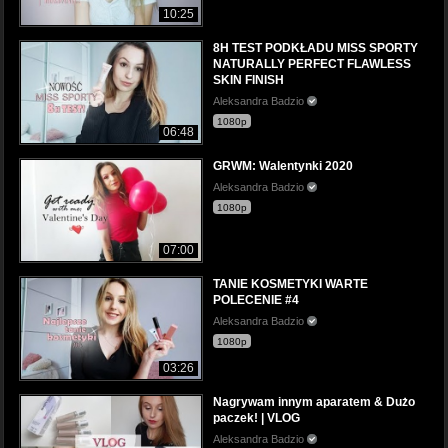
10:25
8H TEST PODKŁADU MISS SPORTY
NATURALLY PERFECT FLAWLESS
SKIN FINISH
Aleksandra Badzio
1080p
06:48
GRWM: Walentynki 2020
Aleksandra Badzio
1080p
07:00
TANIE KOSMETYKI WARTE
POLECENIE #4
Aleksandra Badzio
1080p
03:26
Nagrywam innym aparatem & Dużo
paczek! | VLOG
Aleksandra Badzio