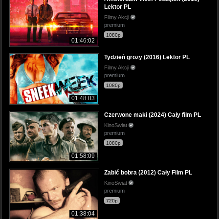
Lektor PL
Filmy Akcji
premium
1080p
01:46:02
Tydzień grozy (2016) Lektor PL
Filmy Akcji
premium
1080p
01:48:03
Czerwone maki (2024) Cały film PL
KinoSwiat
premium
1080p
01:58:09
Zabić bobra (2012) Cały Film PL
KinoSwiat
premium
720p
01:38:04