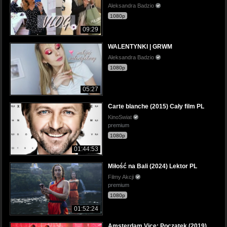
Aleksandra Badzio
1080p
09:29
WALENTYNKI | GRWM
Aleksandra Badzio
1080p
05:27
Carte blanche (2015) Cały film PL
KinoSwiat
premium
1080p
01:44:53
Miłość na Bali (2024) Lektor PL
Filmy Akcji
premium
1080p
01:52:24
Amsterdam Vice: Początek (2019)