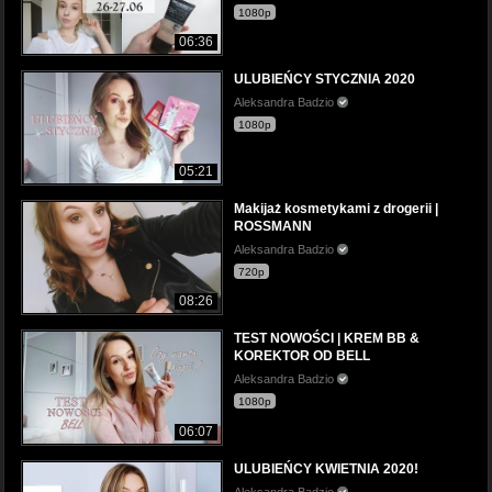
1080p
06:36
ULUBIEŃCY STYCZNIA 2020
Aleksandra Badzio
1080p
05:21
Makijaż kosmetykami z drogerii |
ROSSMANN
Aleksandra Badzio
720p
08:26
TEST NOWOŚCI | KREM BB &
KOREKTOR OD BELL
Aleksandra Badzio
1080p
06:07
ULUBIEŃCY KWIETNIA 2020!
Aleksandra Badzio