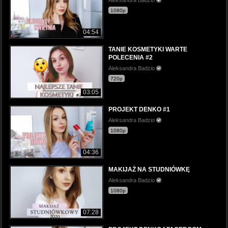
1080p
04:54
TANIE KOSMETYKI WARTE
POLECENIA #2
Aleksandra Badzio
720p
03:05
PROJEKT DENKO #1
Aleksandra Badzio
1080p
04:36
MAKIJAŻ NA STUDNIÓWKĘ
Aleksandra Badzio
1080p
07:28