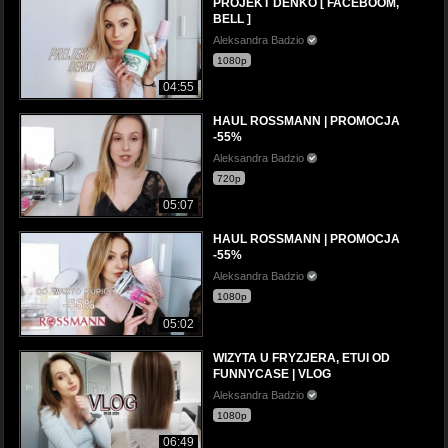
PROJEKT DENKO [ FACEBOOM,
BELL ]
Aleksandra Badzio
1080p
04:55
HAUL ROSSMANN | PROMOCJA
-55%
Aleksandra Badzio
720p
05:07
HAUL ROSSMANN | PROMOCJA
-55%
Aleksandra Badzio
1080p
05:02
WIZYTA U FRYZJERA, ETUI OD
FUNNYCASE | VLOG
Aleksandra Badzio
1080p
06:49