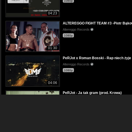
1080p
04:23
ALTEREGGO FIGHT TEAM #3 -Piotr Bąkows
Altereggo Records
1080p
01:30
PeRJot x Roman Bosski - Rap niech żyje pr
Altereggo Records
1080p
04:06
PeRJot - Ja tak gram (prod. Krowa)
Altereggo Records
480p
03:34
SIEJA X ZET X NWWC X PJK - Projekt Bee