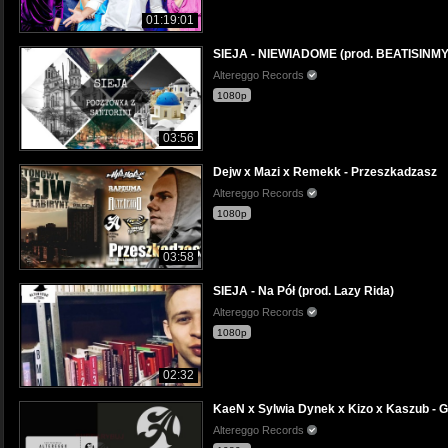
01:19:01
SIEJA - NIEWIADOME (prod. BEATISIN
Altereggo Records
1080p
03:56
Dejw x Mazi x Remekk - Przeszkadzasz
Altereggo Records
1080p
03:58
SIEJA - Na Pół (prod. Lazy Rida)
Altereggo Records
1080p
02:32
KaeN x Sylwia Dynek x Kizo x Kaszub - Gd
Altereggo Records