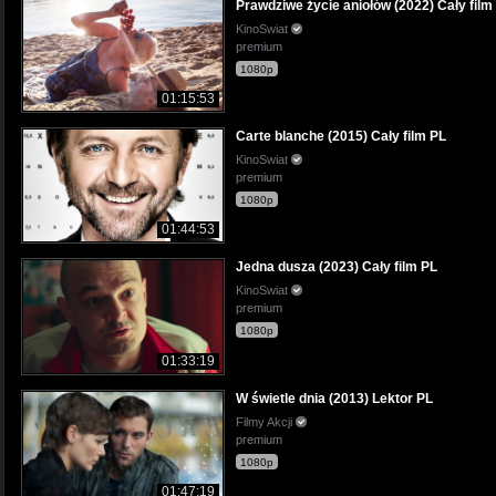
Prawdziwe życie aniołów (2022) Cały film
KinoSwiat
premium
1080p
01:15:53
Carte blanche (2015) Cały film PL
KinoSwiat
premium
1080p
01:44:53
Jedna dusza (2023) Cały film PL
KinoSwiat
premium
1080p
01:33:19
W świetle dnia (2013) Lektor PL
Filmy Akcji
premium
1080p
01:47:19