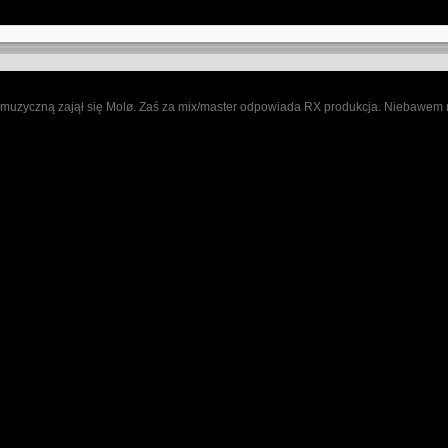
ją muzyczną zajął się Molø. Zaś za mix/master odpowiada RX produkcja. Niebawem 