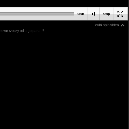
0:00
480p
zwiń opis video
nowe rzeczy od tego pana !!!