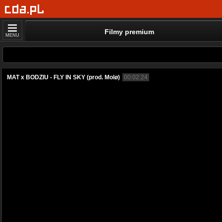
Filmy premium
MENU
MAT x BODZIU - FLY IN SKY (prod. Molø)
00:02:24