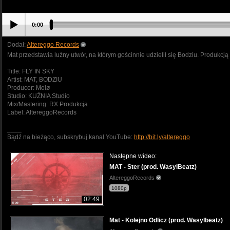
0:00
Dodał:
Altereggo Records
Mat przedstawia luźny utwór, na którym gościnnie udzielił się Bodziu. Produkc
Title: FLY IN SKY
Artist: MAT, BODZIU
Producer: Molø
Studio: KUŹNIA Studio
Mix/Mastering: RX Produkcja
Label: AltereggoRecords
____
Bądź na bieżąco, subskrybuj kanał YouTube:
http://bit.ly/altereggo
Następne wideo:
MAT - Ster (prod. WasylBeatz)
AltereggoRecords
1080p
02:49
Mat - Kolejno Odlicz (prod. Wasylbeatz)