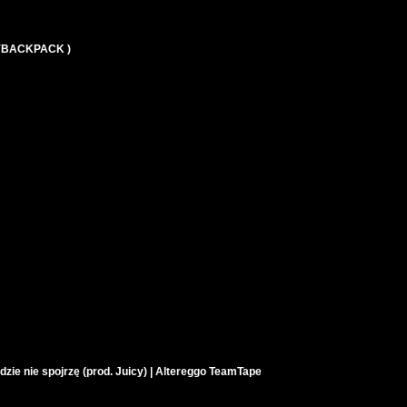
MYBACKPACK )
zie nie spojrzę (prod. Juicy) | Altereggo TeamTape