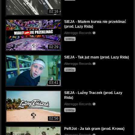
02:16
SIEJA - Miałem kurwa nie przeklinać
(prod. Lazy Rida)
Altereggo Records
1080p
02:29
SIEJA - Tak już mam (prod. Lazy Rida)
Altereggo Records
1080p
03:41
SIEJA - Luźny Traczek (prod. Lazy
Rida)
Altereggo Records
1080p
02:56
PeRJot - Ja tak gram (prod. Krowa)
Altereggo Records