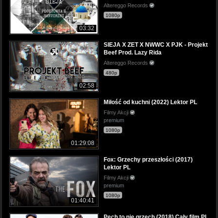
Altereggo Records
1080p
03:32
SIEJA X ZET X NWWC X PJK - Projekt
Beef Prod. Lazy Rida
Altereggo Records
480p
02:58
Miłość od kuchni (2022) Lektor PL
Filmy Akcji
premium
1080p
01:29:08
Fox: Grzechy przeszłości (2017)
Lektor PL
Filmy Akcji
premium
1080p
01:40:41
Pech to nie grzech (2018) Cały film PL