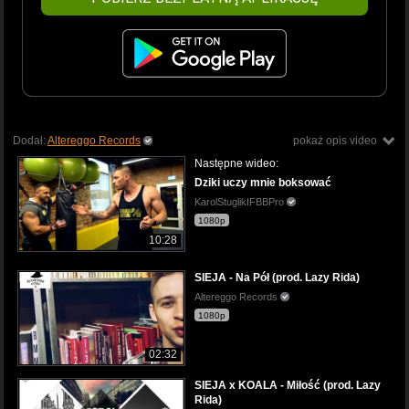
Dodał:
Altereggo Records
pokaż opis video
Następne wideo:
Dziki uczy mnie boksować
KarolStuglikIFBBPro
1080p
10:28
SIEJA - Na Pół (prod. Lazy Rida)
Altereggo Records
1080p
02:32
SIEJA x KOALA - Miłość (prod. Lazy
Rida)