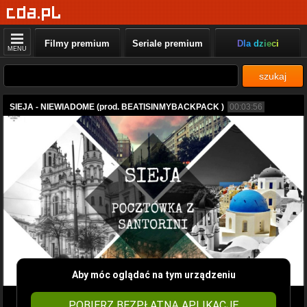
Filmy premium
Seriale premium
Dla dzieci
MENU
szukaj
SIEJA - NIEWIADOME (prod. BEATISINMYBACKPACK )
00:03:56
Aby móc oglądać na tym urządzeniu
POBIERZ BEZPŁATNĄ APLIKACJĘ