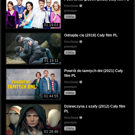
KinoSwiat
premium
1080p
01:19:01
Odnajdę cię (2018) Cały film PL
KinoSwiat
premium
1080p
01:19:11
Powrót do tamtych dni (2021) Cały
film PL
KinoSwiat
premium
1080p
01:44:55
Dziewczyna z szafy (2012) Cały film
PL
KinoSwiat
premium
1080p
01:28:46