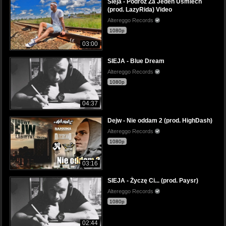
Sieja - Podróż Za Jeden Uśmiech
(prod. LazyRida) Video
Altereggo Records
1080p
03:00
SIEJA - Blue Dream
Altereggo Records
1080p
04:37
Dejw - Nie oddam 2 (prod. HighDash)
Altereggo Records
1080p
03:16
SIEJA - Życzę Ci... (prod. Paysr)
Altereggo Records
1080p
02:44