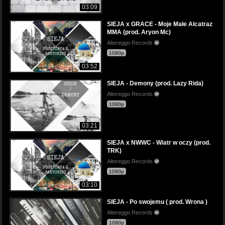
03:09
SIEJA x GRACE - Moje Małe Alcatraz
MMA (prod. Aryon Mc)
Altereggo Records
1080p
03:52
SIEJA - Demony (prod. Lazy Rida)
Altereggo Records
1080p
03:21
SIEJA x NWWC - Wiatr w oczy (prod.
TRK)
Altereggo Records
1080p
03:10
SIEJA - Po swojemu ( prod. Wrona )
Altereggo Records
1080p