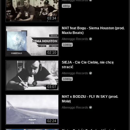
480p
03:34
MAT feat Bogu - Siema Houston (prod.
Maxiu Beats)
Altereggo Records
1080p
02:10
SIEJA - Cie Cie Ciebię, nie chcę
stracić
Altereggo Records
1080p
03:07
MAT x BODZIU - FLY IN SKY (prod.
Molø)
Altereggo Records
02:24