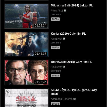
Miłość na Bali (2024) Lektor PL
Filmy Akcji
premium
1080p
01:52:24
Kurier (2019) Cały film PL
KinoSwiat
premium
1080p
01:48:37
Body/Ciało (2015) Cały film PL
KinoSwiat
premium
1080p
01:28:36
SIEJA - Życie... życie... (prod. Lazy
Rida)
Altereggo Records
1080p