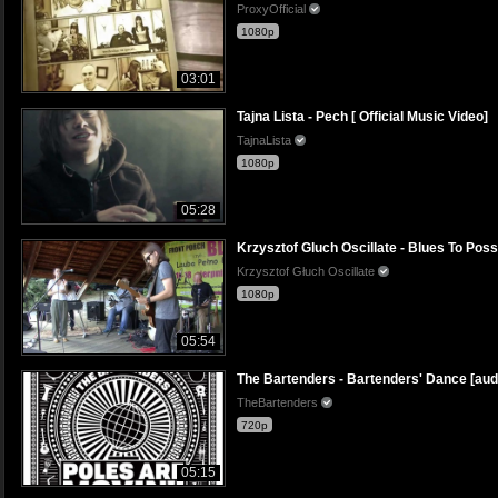
ProxyOfficial
1080p
03:01
Tajna Lista - Pech [ Official Music Video]
TajnaLista
1080p
05:28
Krzysztof Gluch Oscillate - Blues To Pos
Krzysztof Głuch Oscillate
1080p
05:54
The Bartenders - Bartenders' Dance [aud
TheBartenders
720p
05:15