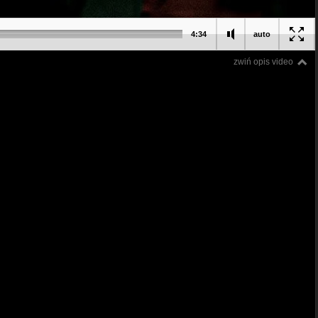
4:34
auto
zwiń opis video