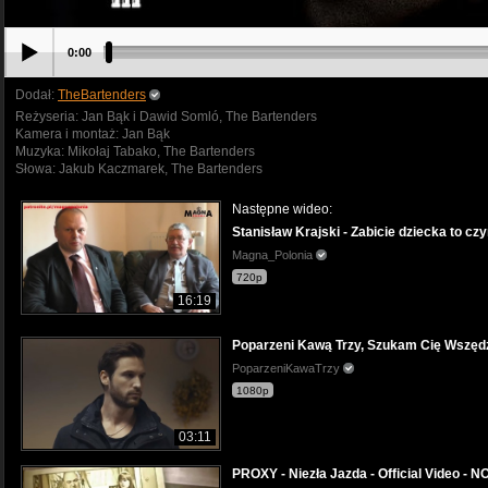
0:00
Dodał:
TheBartenders
Reżyseria: Jan Bąk i Dawid Somló, The Bartenders
Kamera i montaż: Jan Bąk
Muzyka: Mikołaj Tabako, The Bartenders
Słowa: Jakub Kaczmarek, The Bartenders
Następne wideo:
Stanisław Krajski - Zabicie dziecka to cz
Magna_Polonia
720p
16:19
Poparzeni Kawą Trzy, Szukam Cię Wszędz
PoparzeniKawaTrzy
1080p
03:11
PROXY - Niezła Jazda - Official Video -