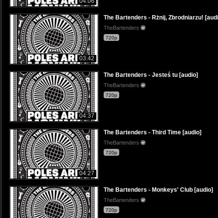
04:06
The Bartenders - Rżnij, Zbrodniarzu! [aud
TheBartenders
720p
03:42
The Bartenders - Jesteś tu [audio]
TheBartenders
720p
04:37
The Bartenders - Third Time [audio]
TheBartenders
720p
04:27
The Bartenders - Monkeys' Club [audio]
TheBartenders
720p