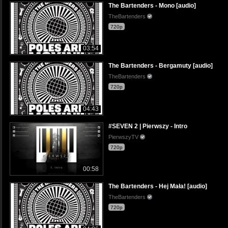
The Bartenders - Mono [audio]
TheBartenders
720p
03:54
The Bartenders - Bergamuty [audio]
TheBartenders
720p
04:43
#SEVEN 2 | Pierwszy - Intro
PierwszyTV
720p
00:58
The Bartenders - Hej Mała! [audio]
TheBartenders
720p