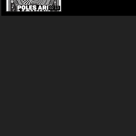
02:13
The Bartenders feat. Dr. Ring Ding - The P
TheBartenders
720p
03:06
The Bartenders - Chill and Calm [audio]
TheBartenders
720p
05:26
The Bartenders - Dead Man's Zone [audio
TheBartenders
720p
04:03
The Bartenders - 2 Note Ska [audio]
TheBartenders