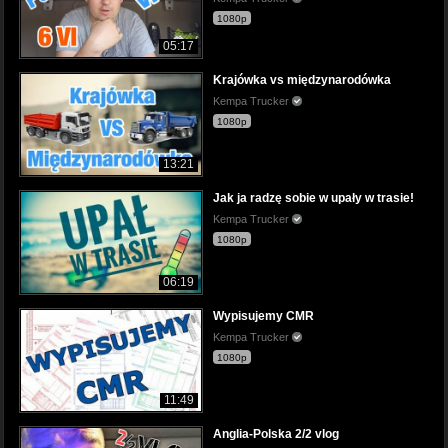
1080p
05:17
Krajówka vs międzynarodówka
Kempa Trucker
1080p
13:21
Jak ja radzę sobie w upały w trasie!
Kempa Trucker
1080p
06:19
Wypisujemy CMR
Kempa Trucker
1080p
11:49
Anglia-Polska 2/2 vlog