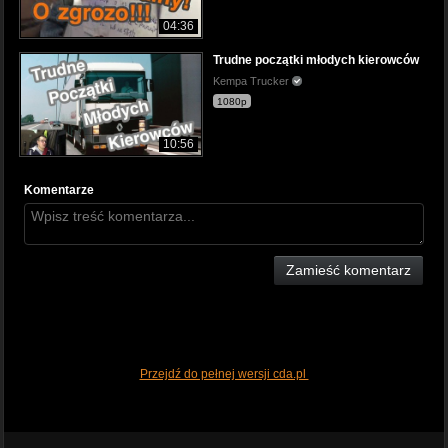
04:36
Trudne początki młodych kierowców
Kempa Trucker
1080p
10:56
Komentarze
Zamieść komentarz
Przejdź do pełnej wersji cda.pl