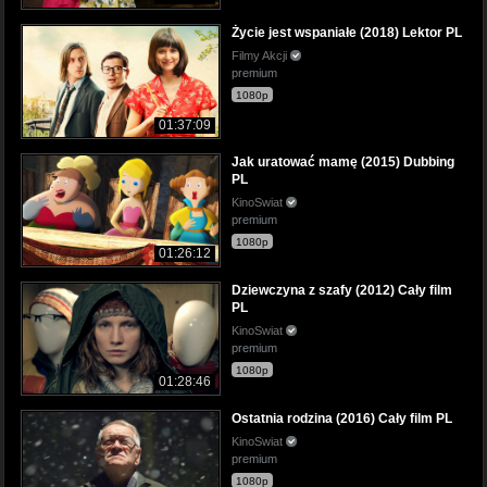
Życie jest wspaniałe (2018) Lektor PL
Filmy Akcji
premium
1080p
01:37:09
Jak uratować mamę (2015) Dubbing
PL
KinoSwiat
premium
1080p
01:26:12
Dziewczyna z szafy (2012) Cały film
PL
KinoSwiat
premium
1080p
01:28:46
Ostatnia rodzina (2016) Cały film PL
KinoSwiat
premium
1080p