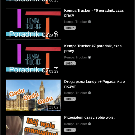
06:25
Kempa Trucker - #6 poradnik, czas
pracy
Kempa Trucker
1080p
06:47
Kempa Trucker #7 poradnik, czas
pracy
Kempa Trucker
1080p
03:29
Droga przez Londyn + Pogadanka o
niczym
Kempa Trucker
1080p
23:02
Przegiąłem czasy, robię wpis.
Kempa Trucker
1080p