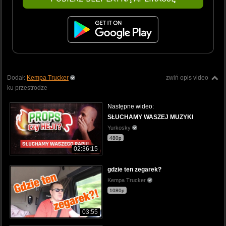
Dodał:
Kempa Trucker
zwiń opis video
ku przestrodze
Następne wideo:
SŁUCHAMY WASZEJ MUZYKI
Yurkosky
480p
02:36:15
gdzie ten zegarek?
Kempa Trucker
1080p
03:55