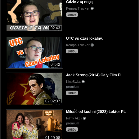
Gdzie z tą nogą
Kempa Trucker
1080p
02:43
UTC vs czas lokalny.
Kempa Trucker
1080p
04:42
Jack Strong (2014) Cały Film PL
KinoSwiat
premium
1080p
02:02:37
Miłość od kuchni (2022) Lektor PL
Filmy Akcji
premium
1080p
01:29:08