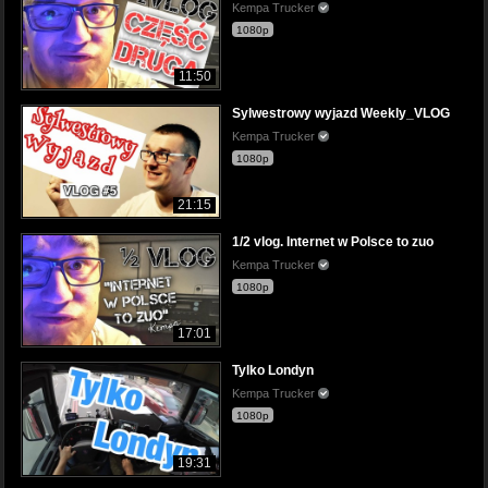
Kempa Trucker
1080p
11:50
Sylwestrowy wyjazd Weekly_VLOG
Kempa Trucker
1080p
21:15
1/2 vlog. Internet w Polsce to zuo
Kempa Trucker
1080p
17:01
Tylko Londyn
Kempa Trucker
1080p
19:31