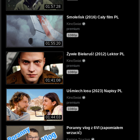
01:57:28
Smoleńsk (2016) Cały film PL
KinoSwiat
premium
1080p
01:55:20
Żywie Biełaruś! (2012) Lektor PL
KinoSwiat
premium
1080p
01:41:08
Uśmiech losu (2023) Napisy PL
KinoSwiat
premium
1080p
01:44:03
Poranny vlog z 6VI (zapomiałem
wrzucić)
Kempa Trucker