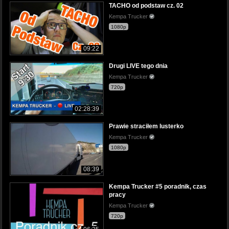
TACHO od podstaw cz. 02
Kempa Trucker
1080p
09:22
Drugi LIVE tego dnia
Kempa Trucker
720p
02:28:39
Prawie straciłem lusterko
Kempa Trucker
1080p
08:39
Kempa Trucker #5 poradnik, czas
pracy
Kempa Trucker
720p