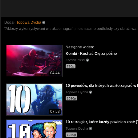
Dodał:
Topowa Dycha
"Aktorzy wykorzystywani w trakcie nagrań, niesmaczne podteksty czy obraźliwa f
Następne wideo:
Kombi - Kochać Cię za późno
KombiOfficial
720p
04:44
10 powodów, dla których warto zagrać
Topowa Dycha
1080p
07:53
10 retro gier, które każdy powinien zn
Topowa Dycha
1080p