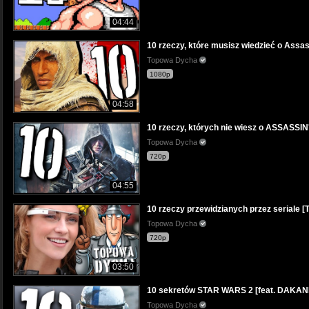
04:44
10 rzeczy, które musisz wiedzieć o Ass
Topowa Dycha
1080p
04:58
10 rzeczy, których nie wiesz o ASSAS
Topowa Dycha
720p
04:55
10 rzeczy przewidzianych przez serial
Topowa Dycha
720p
03:50
10 sekretów STAR WARS 2 [feat. DAKAN
Topowa Dycha