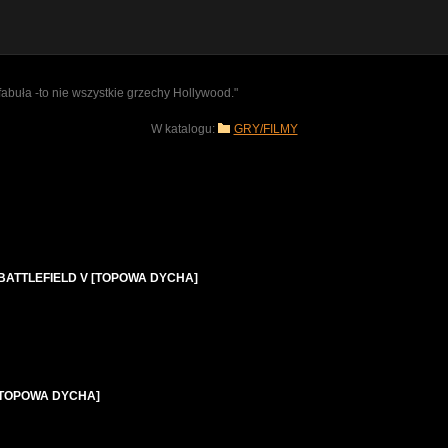
abuła -to nie wszystkie grzechy Hollywood."
W katalogu:
GRY/FILMY
 w BATTLEFIELD V [TOPOWA DYCHA]
ać [TOPOWA DYCHA]