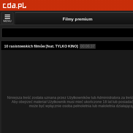
Filmy premium
MENU
10 rasistowskich filmów [feat. TYLKO KINO]
00:06:37
Niniejsza treść została uznana przez Użytkowników lub Administratora za tre
Aby obejrzeć materiał Użytkownik musi mieć ukończone 18 lat lub posiada
może być wyłącznie osoba pełnoletnia lub małoletnia działając