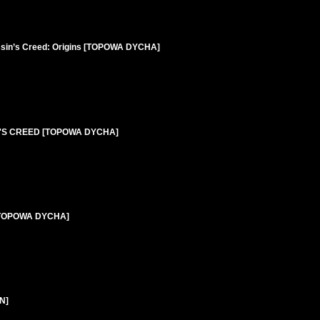
assin’s Creed: Origins [TOPOWA DYCHA]
SIN'S CREED [TOPOWA DYCHA]
e [TOPOWA DYCHA]
N]