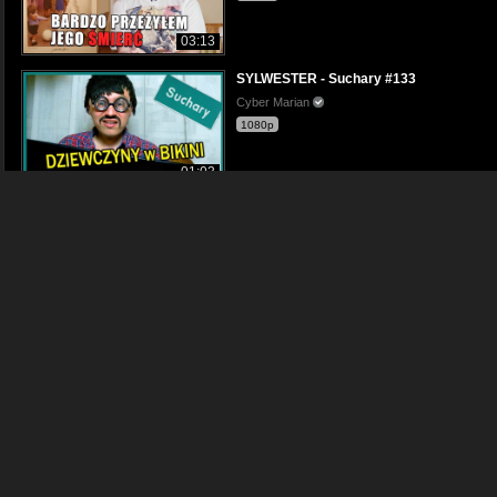
03:13
SYLWESTER - Suchary #133
Cyber Marian
1080p
01:03
Znasz wszystkie hity Golec uOrkiestra? -
Golec uOrkiestra
480p
00:10
Los ojca powtórzył syn. Co się stało w ro
Paula Rodak
720p
12:08
Komentarze