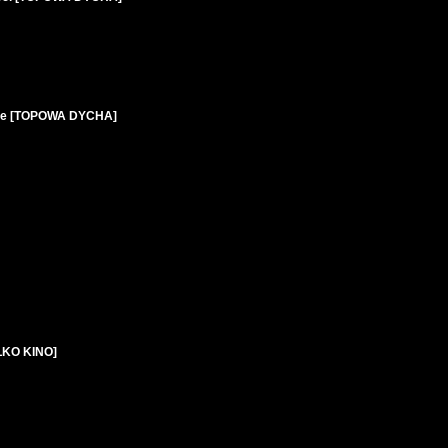
bie [TOPOWA DYCHA]
YLKO KINO]