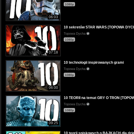
1080p
06:03
10 sekretów STAR WARS [TOPOWA DYC
Topowa Dycha
1080p
07:18
10 technologii inspirowanych grami
Topowa Dycha
1080p
06:00
10 TEORII na temat GRY O TRON [TOP
Topowa Dycha
1080p
09:25
10 teorii spiskowych o BAJKACH dla d