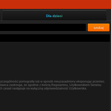
Dla dzieci
szukaj
 w szczególności pornografię lub w sposób nieuzasadniony eksponując przemoc.
odawca zastrzega, że zgodnie z treścią Regulaminu, Użytkownikiem Serwisu
tych zasad następuje na wyłączną odpowiedzialność Użytkownika.