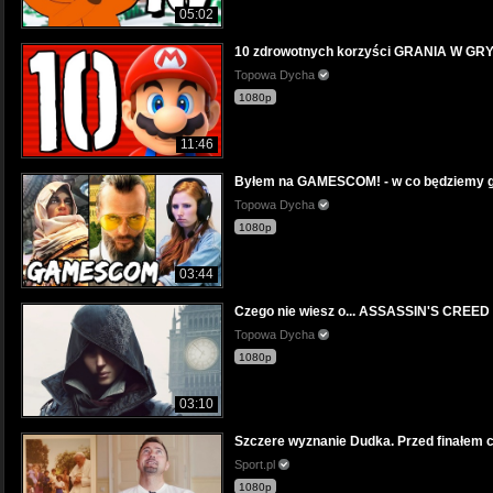
05:02
10 zdrowotnych korzyści GRANIA W GRY
Topowa Dycha
1080p
11:46
Byłem na GAMESCOM! - w co będziemy gr
Topowa Dycha
1080p
03:44
Czego nie wiesz o... ASSASSIN'S CREED
Topowa Dycha
1080p
03:10
Szczere wyznanie Dudka. Przed finałem c
Sport.pl
1080p