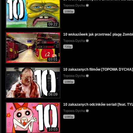
Topowa Dycha
1080p
09:22
10 wskazówek jak przetrwać plagę Zom
Topowa Dycha
720p
03:01
10 zakazanych filmów [TOPOWA DYCHA]
Topowa Dycha
1080p
08:09
10 zakazanych odcinków seriali [feat. T
Topowa Dycha
1080p
10:03