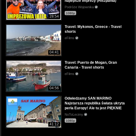
najlepsze imprezy (Hiszpania)
Podróże Wojownika
1080p
28:54
Travel: Mykonos, Greece - Travel
shorts
eFilms
04:41
Travel: Puerto de Mogan, Gran
Canaria - Travel shorts
eFilms
04:56
Odwiedzamy SAN MARINO
Najstarsza republika świata ukryta
perła Europy! Ale tu jest PIĘKNIE
NoToLecimy
1080p
41:12