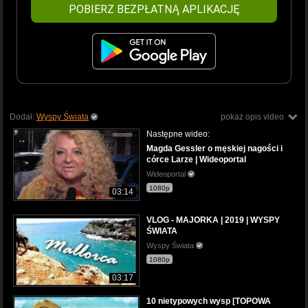
POBIERZ BEZPŁATNĄ APLIKACJĘ
Dodał:
Wyspy Świata
pokaż opis video
Następne wideo:
Magda Gessler o męskiej nagości i
córce Larze | Wideoportal
Wideoportal
1080p
03:14
VLOG - MAJORKA | 2019 | WYSPY
ŚWIATA
Wyspy Świata
1080p
03:17
10 nietypowych wysp [TOPOWA