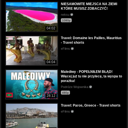
NIESAMOWITE MIEJSCA NA ZIEMI
KTÓRE MUSISZ ZOBACZYĆ!
neksu
1080p
04:02
Travel: Domaine les Pailles, Mauritius
- Travel shorts
eFilms
04:04
Malediwy - POPEŁNIŁEM BŁĄD!
Więcej już tu nie przylecę, ta wyspa to
porażka!
Podróże Wojownika
480p
28:12
Travel: Paros, Greece - Travel shorts
eFilms