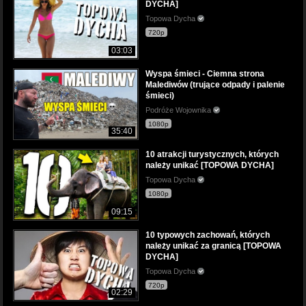
DYCHA]
Topowa Dycha
720p
03:03
Wyspa śmieci - Ciemna strona
Malediwów (trujące odpady i palenie
śmieci)
Podróże Wojownika
1080p
35:40
10 atrakcji turystycznych, których
należy unikać [TOPOWA DYCHA]
Topowa Dycha
1080p
09:15
10 typowych zachowań, których
należy unikać za granicą [TOPOWA
DYCHA]
Topowa Dycha
720p
02:29