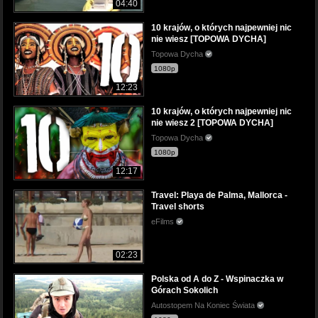
04:40
10 krajów, o których najpewniej nic
nie wiesz [TOPOWA DYCHA]
Topowa Dycha
1080p
12:23
10 krajów, o których najpewniej nic
nie wiesz 2 [TOPOWA DYCHA]
Topowa Dycha
1080p
12:17
Travel: Playa de Palma, Mallorca -
Travel shorts
eFilms
02:23
Polska od A do Z - Wspinaczka w
Górach Sokolich
Autostopem Na Koniec Świata