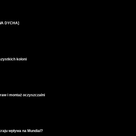
POWA DYCHA]
zystkich koloni
raw i montaż oczyszczalni
 kraju wpływa na Mundial?