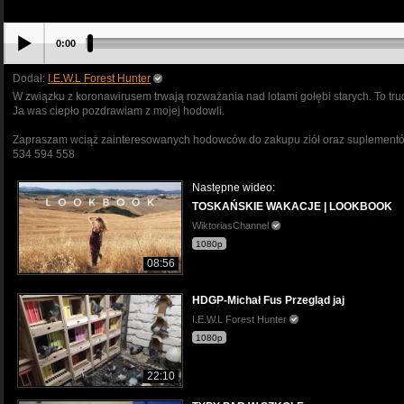
0:00
Dodał:
I.E.W.L Forest Hunter
W związku z koronawirusem trwają rozważania nad lotami gołębi starych. To tru
Ja was ciepło pozdrawiam z mojej hodowli.
Zapraszam wciąż zainteresowanych hodowców do zakupu ziół oraz suplement
534 594 558
Następne wideo:
TOSKAŃSKIE WAKACJE | LOOKBOOK
WiktoriasChannel
1080p
08:56
HDGP-Michał Fus Przegląd jaj
I.E.W.L Forest Hunter
1080p
22:10