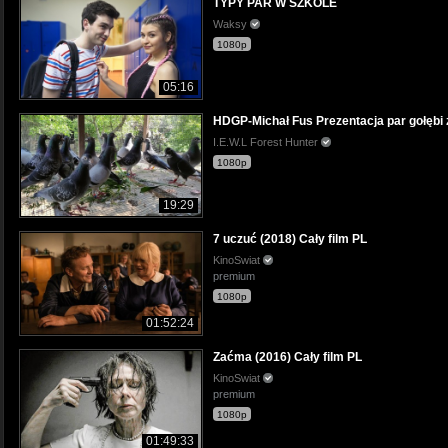
TYPY PAR W SZKOLE
Waksy
1080p
05:16
HDGP-Michał Fus Prezentacja par gołębi
I.E.W.L Forest Hunter
1080p
19:29
7 uczuć (2018) Cały film PL
KinoSwiat
premium
1080p
01:52:24
Zaćma (2016) Cały film PL
KinoSwiat
premium
1080p
01:49:33