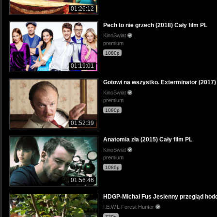
01:26:12
Pech to nie grzech (2018) Cały film PL
KinoSwiat
premium
1080p
01:19:01
Gotowi na wszystko. Exterminator (2017) 
KinoSwiat
premium
1080p
01:52:39
Anatomia zła (2015) Cały film PL
KinoSwiat
premium
1080p
01:56:46
HDGP-Michał Fus Jesienny przegląd hodo
I.E.W.L Forest Hunter
720p