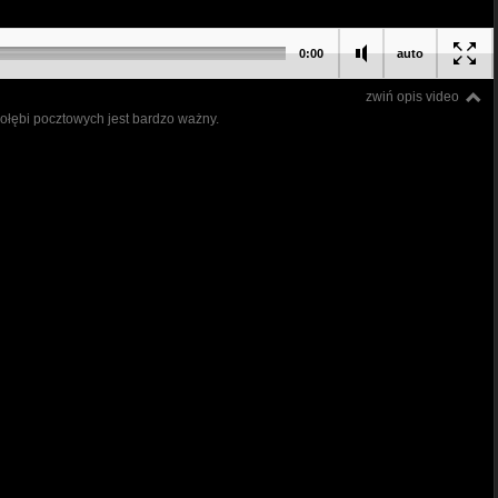
0:00
auto
zwiń opis video
gołębi pocztowych jest bardzo ważny.