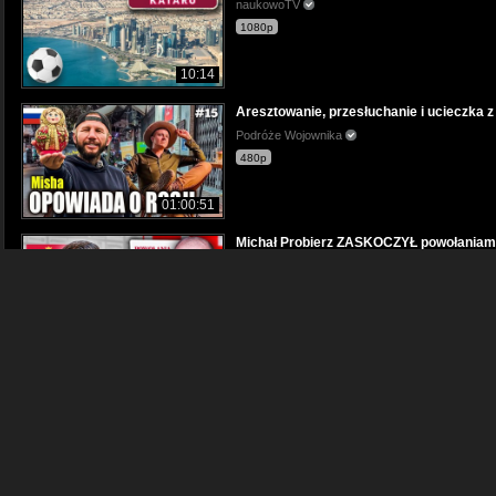
naukowoTV
1080p
10:14
Aresztowanie, przesłuchanie i ucieczka z
Podróże Wojownika
480p
01:00:51
Michał Probierz ZASKOCZYŁ powołaniam
LANDRIYT
1080p
08:22
HDGP-MICHAŁ FUS Likwidacja kanału?
I.E.W.L Forest Hunter
1080p
08:00