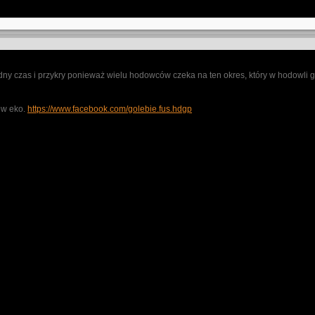
dny czas i przykry ponieważ wielu hodowców czeka na ten okres, który w hodowli 
ów eko.
https://www.facebook.com/golebie.fus.hdgp