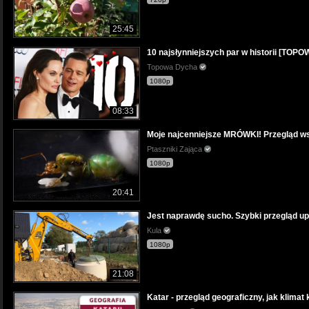
25:45
10 najsłynniejszych par w historii [TO
Topowa Dycha
1080p
08:33
Moje najcenniejsze MRÓWKI! Przegląd ws
Ptaszniki Zająca
1080p
20:41
Jest naprawdę sucho. Szybki przegląd up
Kula
1080p
21:08
Katar - przegląd geograficzny, jak klimat