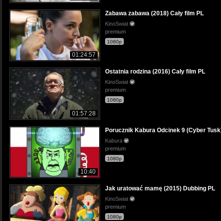
Zabawa zabawa (2018) Cały film PL
KinoSwiat
premium
1080p
01:24:57
Ostatnia rodzina (2016) Cały film PL
KinoSwiat
premium
1080p
01:57:28
Porucznik Kabura Odcinek 9 (Cyber Tusk
Kabura
premium
1080p
10:40
Jak uratować mamę (2015) Dubbing PL
KinoSwiat
premium
1080p