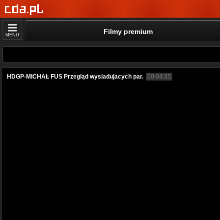
Filmy premium
MENU
HDGP-MICHAŁ FUS Przegląd wysiadujacych par.
00:04:35