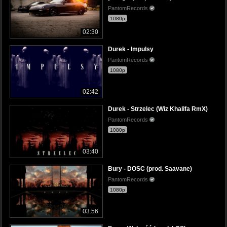
PantomRecords
1080p
02:30
Durek - Impulsy
PantomRecords
1080p
02:42
Durek - Strzelec (Wiz Khalifa RmX)
PantomRecords
1080p
03:40
Bury - DOSC (prod. Saavane)
PantomRecords
1080p
03:56