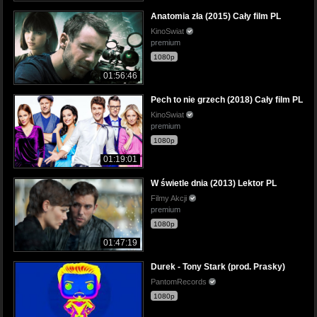
Anatomia zła (2015) Cały film PL
KinoSwiat
premium
1080p
01:56:46
Pech to nie grzech (2018) Cały film PL
KinoSwiat
premium
1080p
01:19:01
W świetle dnia (2013) Lektor PL
Filmy Akcji
premium
1080p
01:47:19
Durek - Tony Stark (prod. Prasky)
PantomRecords
1080p