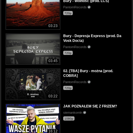
Bury - Wolność (prod. LCS)
PantomRecords
720p
03:23
Bury - Depresja Express (prod. Da
Vosk Docta)
PantomRecords
720p
03:45
02. [TBA] Bury - można [prod.
COBRA]
PantomRecords
720p
03:22
JAK POZNAŁEM SIĘ Z FRIZEM?
siemankomln
1080p
16:12