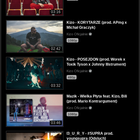
03:16
Kizo - KORYTARZE (prod. APmg x
Michał Graczyk)
Kizo Oficjalnie
1080p
02:42
Kizo - POSEJDON (prod. Worek x
Toxik Tyson x Johnny Illstrument)
Kizo Oficjalnie
480p
03:32
Mazik - Wielka Płyta feat. Kizo, Bili
(prod. Mario Kontrargument)
Kizo Oficjalnie
1080p
03:46
I3_U_R_Y - #SUPRA prod.
youngsupra (Odsluch)