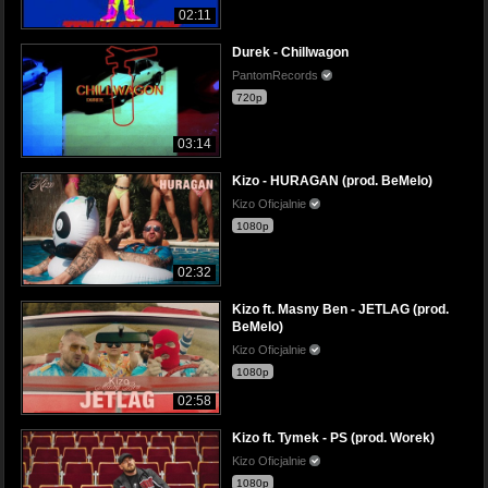
02:11
Durek - Chillwagon
PantomRecords
720p
03:14
Kizo - HURAGAN (prod. BeMelo)
Kizo Oficjalnie
1080p
02:32
Kizo ft. Masny Ben - JETLAG (prod.
BeMelo)
Kizo Oficjalnie
1080p
02:58
Kizo ft. Tymek - PS (prod. Worek)
Kizo Oficjalnie
1080p