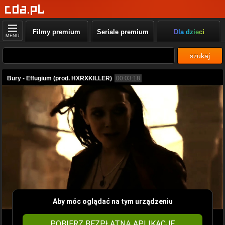
Filmy premium
Seriale premium
Dla dzieci
MENU
szukaj
Bury - Effugium (prod. HXRXKILLER)
00:03:18
Aby móc oglądać na tym urządzeniu
POBIERZ BEZPŁATNĄ APLIKACJĘ