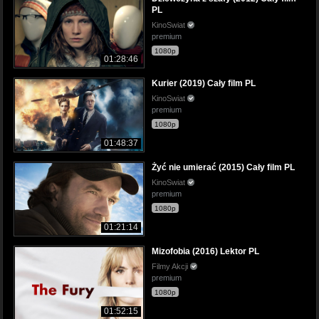
PL
KinoSwiat
premium
1080p
01:28:46
Kurier (2019) Cały film PL
KinoSwiat
premium
1080p
01:48:37
Żyć nie umierać (2015) Cały film PL
KinoSwiat
premium
1080p
01:21:14
Mizofobia (2016) Lektor PL
Filmy Akcji
premium
1080p
01:52:15