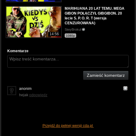
MARIHUANA 20 LAT TEMU. MEGA
GIBON POŁĄCZYŁ GIBGIBON. 20
lecie S. P. O. R. T (wersja
CENZUROWANA)
SiwyBrokul
14:56
1080p
Komentarze
Zamieść komentarz
anonim
hejak
odpowiedz
Przejdź do pełnej wersji cda.pl