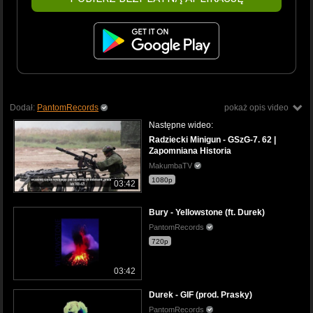
Dodał:
PantomRecords
pokaż opis video
Następne wideo:
Radziecki Minigun - GSzG-7. 62 |
Zapomniana Historia
MakumbaTV
1080p
03:42
Bury - Yellowstone (ft. Durek)
PantomRecords
720p
03:42
Durek - GIF (prod. Prasky)
PantomRecords