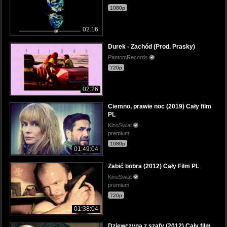
1080p
02:16
Durek - Zachód (Prod. Prasky)
PantomRecords
720p
02:26
Ciemno, prawie noc (2019) Cały film
PL
KinoSwiat
premium
1080p
01:49:04
Zabić bobra (2012) Cały Film PL
KinoSwiat
premium
720p
01:38:04
Dziewczyna z szafy (2012) Cały film