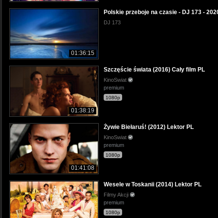
Polskie przeboje na czasie - DJ 173 - 202
DJ 173
01:36:15
Szczęście świata (2016) Cały film PL
KinoSwiat
premium
1080p
01:38:19
Żywie Biełaruś! (2012) Lektor PL
KinoSwiat
premium
1080p
01:41:08
Wesele w Toskanii (2014) Lektor PL
Filmy Akcji
premium
1080p