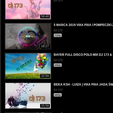
DJ 173
58:40
5 MARCA 2019 VIXA PIXA I POMPECZKI 
DJ 173
720p
18:27
BAYER FULL DISCO POLO MIX DJ 173 
DJ 173
480p
32:09
BEKA KSH - LUIZA | VIXA PIXA JADĄ Ś
DJ 173
480p
25:59