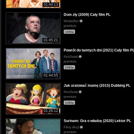
01:44:13
Dom zły (2009) Cały film PL
Media4fun
premium
1080p
01:45:21
Powrót do tamtych dni (2021) Cały film P
KinoSwiat
premium
1080p
01:44:55
Jak uratować mamę (2015) Dubbing PL
KinoSwiat
premium
1080p
01:26:12
Surinam: Gra o władzę (2020) Lektor PL
Filmy Akcji
premium