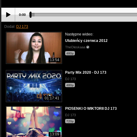
0:00
Dodał:
DJ 173
Następne wideo:
Ulubieńcy czerwca 2012
TheOleskaaa
480p
13:54
Party Mix 2020 - DJ 173
DJ 173
480p
01:17:41
PIOSENKI O WIKTORII DJ 173
DJ 173
720p
13:09