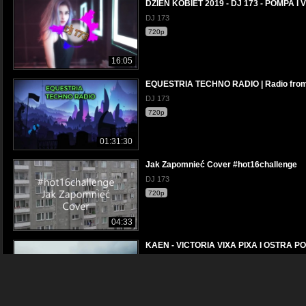
DZIEŃ KOBIET 2019 - DJ 173 - POMPA I
DJ 173
720p
16:05
EQUESTRIA TECHNO RADIO | Radio from M
DJ 173
720p
01:31:30
Jak Zapomnieć Cover #hot16challenge
DJ 173
720p
04:33
KAEN - VICTORIA VIXA PIXA I OSTRA
DJ 173
720p
20:58