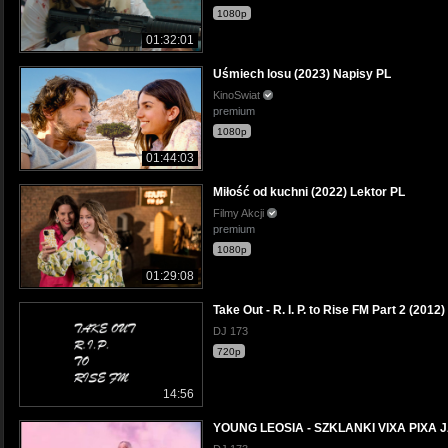
1080p
01:32:01
Uśmiech losu (2023) Napisy PL
KinoSwiat
premium
1080p
01:44:03
Miłość od kuchni (2022) Lektor PL
Filmy Akcji
premium
1080p
01:29:08
Take Out - R. I. P. to Rise FM Part 2 (2012
DJ 173
720p
14:56
YOUNG LEOSIA - SZKLANKI VIXA PIXA 