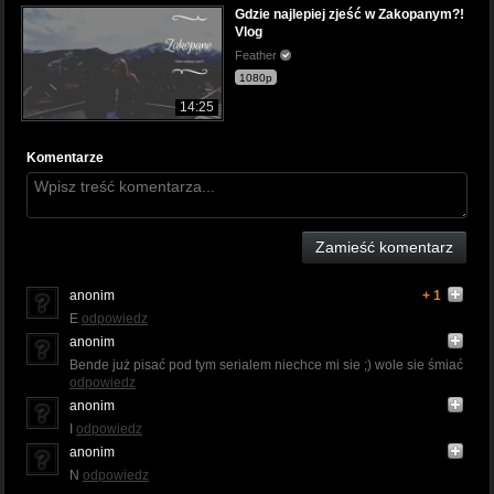
Gdzie najlepiej zjeść w Zakopanym?!
Vlog
Feather
1080p
14:25
Komentarze
Zamieść komentarz
anonim
+ 1
E
odpowiedz
anonim
Bende już pisać pod tym serialem niechce mi sie ;) wole sie śmiać
odpowiedz
anonim
I
odpowiedz
anonim
N
odpowiedz