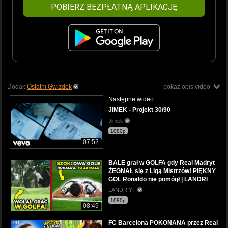
POBIERZ BEZPŁATNĄ APLIKACJĘ
Dodał:
Ostatni Gwizdek
pokaż opis video
Następne wideo:
JIMEK - Projekt 30/90
Jimek
1080p
07:52
BALE grał w GOLFA gdy Real Madryt
ŻEGNAŁ się z Ligą Mistrzów! PIĘKNY
GOL Ronaldo nie pomógł | LANDRI
LANDRIYT
1080p
08:49
FC Barcelona POKONANA przez Real