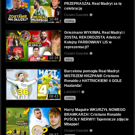
PRZEPRASZAŁ Real Madryt za tę
celebrację
Ostatni Gwizdek
10:48
1080p
Griezmann WYKIWAŁ Real Madryt i
ZOSTAŁ REKORDZISTĄ Atletico!
Kolejny FARBOWANY LIS w
reprezentacji?
Ostatni Gwizdek
10:16
480p
Barcelona pomogła Real Madryt
MISTRZEM HISZPANII! Cristiano
Ronaldo z HATTRICKIEM! 4 GOLE
Haalanda!
LANDRIYT
08:43
1080p
Harry Maguire WKURZYŁ NOWEGO
BRAMKARZA! Cristiano Ronaldo
PUŚCIŁY NERWY! Tajemnicze zdjęcie
Mbappe!
Ostatni Gwizdek