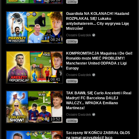
08:18
1080p
Guardiola NA KOLANACH! Haaland
ROZPŁAKAŁ SIĘ! Lukaku
antybohaterem... City wygrywa Ligę
Mistrzów!
Ostatni Gwizdek
08:24
1080p
KOMPROMITACJA Maguirea i De Gei!
Ronaldo może MIEĆ PROBLEMY!
Manchester United ODPADA z Ligi
Europy
Ostatni Gwizdek
08:41
1080p
TAK BAWIŁ SIĘ Carlo Ancelotti i Real
Madryt! FC Barcelona DALEJ
WALCZY... WPADKA Emiliano
Martineza!
Ostatni Gwizdek
10:52
1080p
Szczęsny W KOŃCU ZABRAŁ GŁOS
na temat przyszłości! Isco