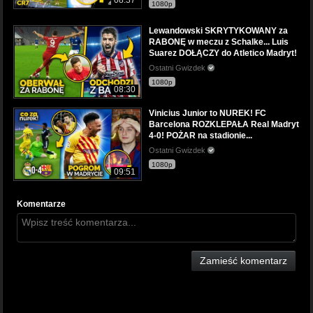
08:37
1080p
Lewandowski SKRYTYKOWANY za
RABONĘ w meczu z Schalke... Luis
Suarez DOŁĄCZY do Atletico Madryt!
Ostatni Gwizdek
1080p
08:30
Vinicius Junior to NUREK! FC
Barcelona ROZKLEPAŁA Real Madryt
4-0! POŻAR na stadionie...
Ostatni Gwizdek
1080p
09:51
Komentarze
Zamieść komentarz