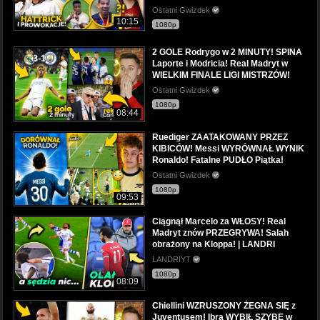
Ostatni Gwizdek
10:15
1080p
2 GOLE Rodrygo w 2 MINUTY! SPINA
Laporte i Modricia! Real Madryt w
WIELKIM FINALE LIGI MISTRZÓW!
Ostatni Gwizdek
1080p
08:44
Ruediger ZAATAKOWANY PRZEZ
KIBICÓW! Messi WYRÓWNAŁ WYNIK
Ronaldo! Fatalne PUDŁO Piątka!
Ostatni Gwizdek
1080p
09:53
Ciągnął Marcelo za WŁOSY! Real
Madryt znów PRZEGRYWA! Salah
obrażony na Kloppa! | LANDRI
LANDRIYT
1080p
08:09
Chiellini WZRUSZONY ŻEGNA SIĘ z
Juventusem! Ibra WYBIŁ SZYBĘ w