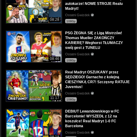
autokarze! NOWE STROJE Realu
Madryt!
Ostatni Gwizdek
08:28
1080p
PSG ŻEGNA SIĘ z Ligą Mistrzów!
Thomas Mueller ZAKOŃCZY
KARIERĘ? Weghorst TŁUMACZY
swój gest z TUNELU
Ostatni Gwizdek
08:46
1080p
Real Madryt OSZUKANY przez
SĘDZIEGO! Garnacho z kolejną
CIESZYNKĄ CR7! Szczęsny RATUJE
Juventus!
Ostatni Gwizdek
11:17
1080p
DEBIUT Lewandowskiego w FC
Barcelonie! WYSZEDŁ z 12 na
koszulce! Real Madryt 1-0 FC
Barcelona
Ostatni Gwizdek