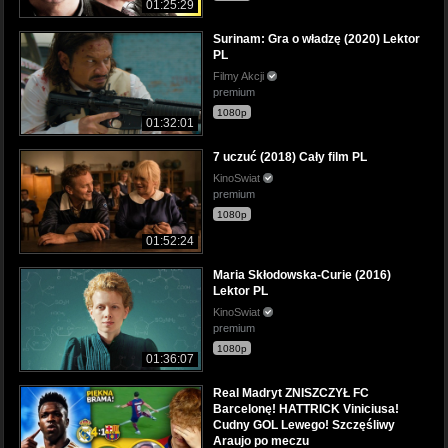
01:25:29
Surinam: Gra o władzę (2020) Lektor
PL
Filmy Akcji
premium
1080p
01:32:01
7 uczuć (2018) Cały film PL
KinoSwiat
premium
1080p
01:52:24
Maria Skłodowska-Curie (2016)
Lektor PL
KinoSwiat
premium
1080p
01:36:07
Real Madryt ZNISZCZYŁ FC
Barcelonę! HATTRICK Viniciusa!
Cudny GOL Lewego! Szczęśliwy
Araujo po meczu