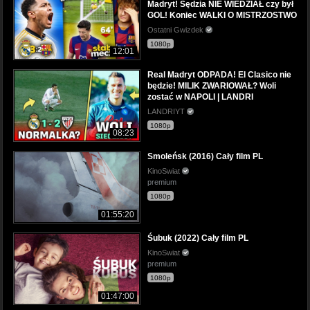
Madryt! Sędzia NIE WIEDZIAŁ czy był
GOL! Koniec WALKI O MISTRZOSTWO
Ostatni Gwizdek
1080p
12:01
Real Madryt ODPADA! El Clasico nie
będzie! MILIK ZWARIOWAŁ? Woli
zostać w NAPOLI | LANDRI
LANDRIYT
1080p
08:23
Smoleńsk (2016) Cały film PL
KinoSwiat
premium
1080p
01:55:20
Śubuk (2022) Cały film PL
KinoSwiat
premium
1080p
01:47:00