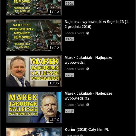
720p
17:45
Najlepsze wypowiedzi w Sejmie #3 (1-
2 grudnia 2016)
Jeden z Wielu
720p
17:46
Marek Jakubiak - Najlepsze
wypowiedzi.
Jeden z Wielu
720p
10:35
Marek Jakubiak - Najlepsze
wypowiedzi #2.
Jeden z Wielu
720p
11:42
Kurier (2019) Cały film PL
KinoSwiat