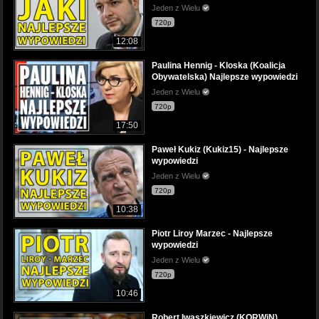
Jeden z Wielu
720p
12:08
Paulina Hennig - Kloska (Koalicja
Obywatelska) Najlepsze wypowiedzi
Jeden z Wielu
720p
17:50
Paweł Kukiz (Kukiz15) - Najlepsze
wypowiedzi
Jeden z Wielu
720p
10:38
Piotr Liroy Marzec - Najlepsze
wypowiedzi
Jeden z Wielu
720p
10:46
Robert Iwaszkiewicz (KORWiN)