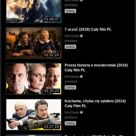
premium
1080p
01:48:37
7 uczuć (2018) Cały film PL
KinoSwiat
premium
1080p
01:52:24
Prosta historia o morderstwie (2016)
Cały film PL
KinoSwiat
premium
1080p
01:25:29
Kochanie, chyba cię zabiłem (2014)
Cały Film PL
KinoSwiat
premium
1080p
01:27:19