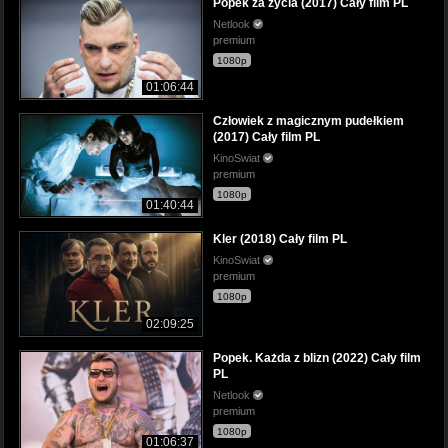
Popek za życia (2017) Cały film PL
Netlook
premium
1080p
01:06:44
Człowiek z magicznym pudełkiem
(2017) Cały film PL
KinoSwiat
premium
1080p
01:40:44
Kler (2018) Cały film PL
KinoSwiat
premium
1080p
02:09:25
Popek. Każda z blizn (2022) Cały film
PL
Netlook
premium
1080p
01:06:37