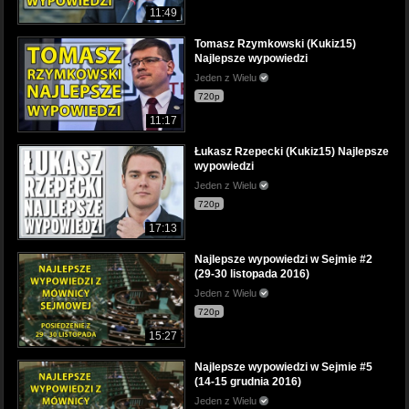
11:49
Tomasz Rzymkowski (Kukiz15)
Najlepsze wypowiedzi
Jeden z Wielu
720p
11:17
Łukasz Rzepecki (Kukiz15) Najlepsze
wypowiedzi
Jeden z Wielu
720p
17:13
Najlepsze wypowiedzi w Sejmie #2
(29-30 listopada 2016)
Jeden z Wielu
720p
15:27
Najlepsze wypowiedzi w Sejmie #5
(14-15 grudnia 2016)
Jeden z Wielu