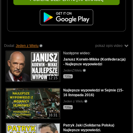
Dodał:
Jeden z Wielu
pokaż opis video
Następne wideo:
Janusz Korwin-Mikke (Konfederacja)
- Najlepsze wypowiedzi
JedenZWielu
720p
12:15
Najlepsze wypowiedzi w Sejmie (15-
16 listopada 2016)
Jeden z Wielu
720p
16:31
Patryk Jaki (Solidarna Polska)
Najlepsze wypowiedzi.