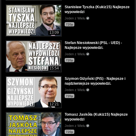
Stanisław Tyszka (Kukiz15) Najlepsze
wypowiedzi
Jeden z Wielu
720p
13:09
Stefan Niesiołowski (PSL - UED) -
Najlepsze wypowiedzi.
Jeden z Wielu
720p
15:54
Szymon Giżyński (PiS) - Najlepsze i
najdziwniejsze wypowiedzi.
Jeden z Wielu
720p
12:21
Tomasz Jaskóła (Kukiz15) Najlepsze
wypowiedzi
Jeden z Wielu
720p