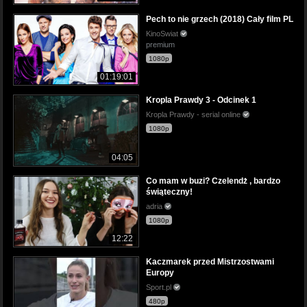
Pech to nie grzech (2018) Cały film PL
KinoSwiat
premium
1080p
01:19:01
Kropla Prawdy 3 - Odcinek 1
Kropla Prawdy - serial online
1080p
04:05
Co mam w buzi? Czelendż , bardzo
świąteczny!
adria
1080p
12:22
Kaczmarek przed Mistrzostwami
Europy
Sport.pl
480p