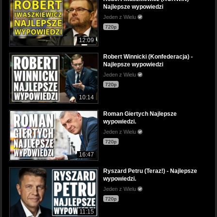
Najlepsze wypowiedzi
Jeden z Wielu
720p
12:09
Robert Winnicki (Konfederacja) -
Najlepsze wypowiedzi
Jeden z Wielu
720p
10:14
Roman Giertych Najlepsze
wypowiedzi.
Jeden z Wielu
720p
16:47
Ryszard Petru (Teraz!) - Najlepsze
wypowiedzi.
Jeden z Wielu
720p
11:15