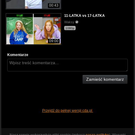
00:43
11-LATKA vs 17-LATKA
Waksy
1080p
09:00
Komentarze
Zamieść komentarz
Przejdź do pełnej wersji cda.pl
Nasz serwis wykorzystuje pliki cookie (zobacz
naszą politykę
). Warunki