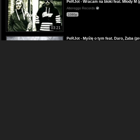
PeRJot - Wracam na bloki feat. Młody M 
Altereggo Records
1080p
03:21
PeRJot - Myślę o tym feat. Daro, Żaba (p
Altereggo Records
1080p
04:00
PJK Eastny x MOMO x PeRJot x Jerli - Źd
Altereggo Records
1080p
04:12
PeRJot - Królowa (prod. Dj Gondek)
Altereggo Records
1080p
03:28