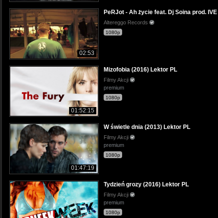
PeRJot - Ah życie feat. Dj Soina prod. IVE
Altereggo Records
1080p
02:53
Mizofobia (2016) Lektor PL
Filmy Akcji
premium
1080p
01:52:15
W świetle dnia (2013) Lektor PL
Filmy Akcji
premium
1080p
01:47:19
Tydzień grozy (2016) Lektor PL
Filmy Akcji
premium
1080p