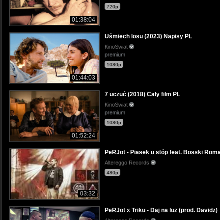
720p
01:38:04
Uśmiech losu (2023) Napisy PL
KinoSwiat
premium
1080p
01:44:03
7 uczuć (2018) Cały film PL
KinoSwiat
premium
1080p
01:52:24
PeRJot - Piasek u stóp feat. Bosski Rom
Altereggo Records
480p
03:32
PeRJot x Triku - Daj na luz (prod. Davidz)