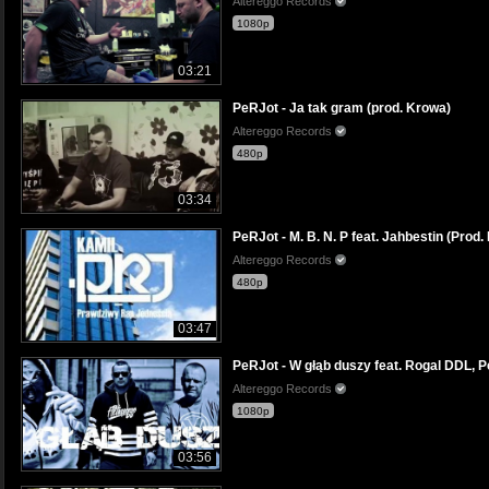
Altereggo Records
1080p
03:21
PeRJot - Ja tak gram (prod. Krowa)
Altereggo Records
480p
03:34
PeRJot - M. B. N. P feat. Jahbestin (Prod. 
Altereggo Records
480p
03:47
PeRJot - W głąb duszy feat. Rogal DDL, P
Altereggo Records
1080p
03:56