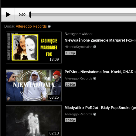
0:00
Dodał:
Altereggo Records
Następne wideo:
Niewyjaśnione Zaginięcie Margaret Fox- 
HistorieKryminalne
1080p
13:09
PeRJot - Niewiadoma feat. KaeN, ONAR sc
Altereggo Records
1080p
03:25
Mlodyafik x PeRJot - Biały Pop Smoke (p
Altereggo Records
1080p
02:13