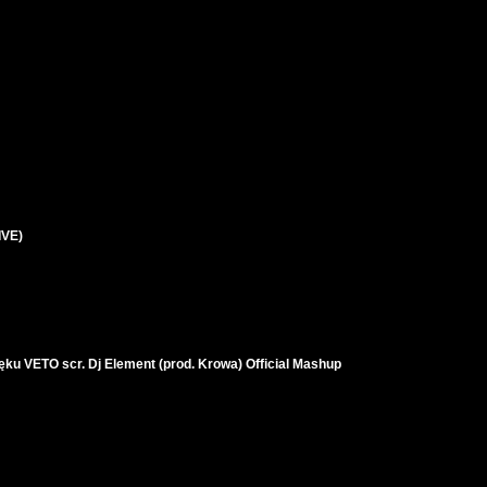
IVE)
ęku VETO scr. Dj Element (prod. Krowa) Official Mashup