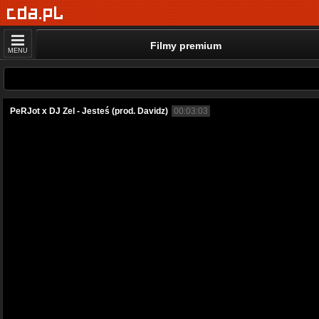
Filmy premium
MENU
PeRJot x DJ Zel - Jesteś (prod. Davidz)
00:03:03