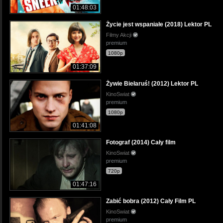
01:48:03
Życie jest wspaniałe (2018) Lektor PL
Filmy Akcji
premium
1080p
01:37:09
Żywie Biełaruś! (2012) Lektor PL
KinoSwiat
premium
1080p
01:41:08
Fotograf (2014) Cały film
KinoSwiat
premium
720p
01:47:16
Zabić bobra (2012) Cały Film PL
KinoSwiat
premium