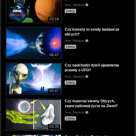
Inne_Medium
1080p
03:18
Czy komety to sondy badawcze
obcych?
Inne_Medium
1080p
08:47
Czy nadchodzi dzień ujawnienia
prawdy o UFO?
Inne_Medium
1080p
05:47
Czy materiał siewny Obcych,
zapoczątkował życie na Ziemi?
Inne_Medium
1080p
03:35