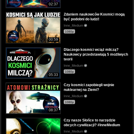
02:37
Zdaniem naukowców Kosmici mogą
być podobni do ludzi!
Inne_Medium
1080p
00:59
Dlaczego kosmici wciąż milczą?
Naukowcy przedstawiają 5 możliwych
teorii
Inne_Medium
1080p
05:33
Czy kosmici zapobiegli wojnie
nuklearnej na Ziemi?
Inne_Medium
1080p
08:37
Czy nasze Słońce to narzędzie
obcych cywilizacji? #InneMedium
Inne_Medium