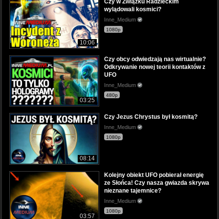
Czy w Związku Radzieckim
wylądowali kosmici?
Inne_Medium
1080p
10:06
Czy obcy odwiedzają nas wirtualnie?
Odkrywanie nowej teorii kontaktów z
UFO
Inne_Medium
480p
03:25
Czy Jezus Chrystus był kosmitą?
Inne_Medium
1080p
08:14
Kolejny obiekt UFO pobierał energię
ze Słońca! Czy nasza gwiazda skrywa
nieznane tajemnice?
Inne_Medium
1080p
03:57