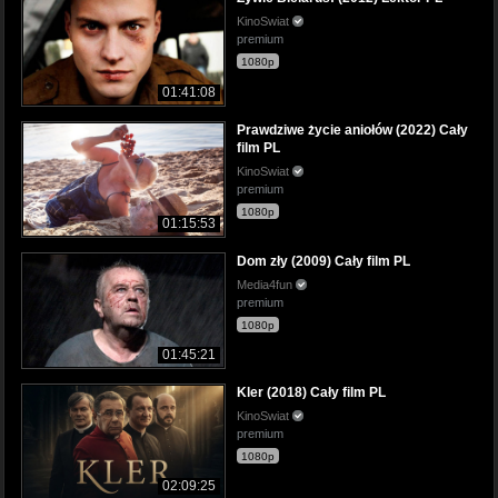
KinoSwiat
premium
1080p
01:41:08
Prawdziwe życie aniołów (2022) Cały
film PL
KinoSwiat
premium
1080p
01:15:53
Dom zły (2009) Cały film PL
Media4fun
premium
1080p
01:45:21
Kler (2018) Cały film PL
KinoSwiat
premium
1080p
02:09:25