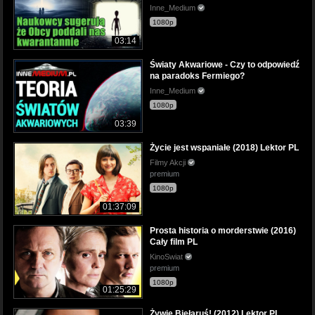
Inne_Medium
1080p
03:14
Światy Akwariowe - Czy to odpowiedź
na paradoks Fermiego?
Inne_Medium
1080p
03:39
Życie jest wspaniałe (2018) Lektor PL
Filmy Akcji
premium
1080p
01:37:09
Prosta historia o morderstwie (2016)
Cały film PL
KinoSwiat
premium
1080p
01:25:29
Żywie Biełaruś! (2012) Lektor PL