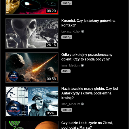
1080p
08:20
Kosmici. Czy jesteśmy gotowi na
kontakt?
Łukasz Kulak
1080p
26:16
Odkryto kolejny pozasłoneczny
obiekt! Czy to sonda obcych?
Inne_Medium
480p
00:58
Nazistowskie mapy głębin. Czy lód
Antarktydy skrywa podziemną
krainę?
Inne_Medium
1080p
05:41
Czy ludzie i całe życie na Ziemi,
pochodzi z Marsa?