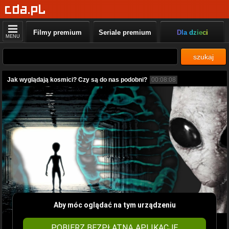
Filmy premium
Seriale premium
Dla dzieci
MENU
szukaj
Jak wyglądają kosmici? Czy są do nas podobni?
00:08:08
Aby móc oglądać na tym urządzeniu
POBIERZ BEZPŁATNĄ APLIKACJĘ