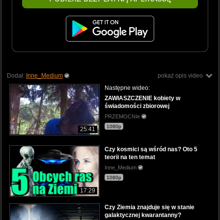
Dodał:
Inne_Medium
pokaż opis video
Następne wideo:
ZAWłASZCZENIE kobiety w
świadomości zbiorowej
PRZEMOCNIe
1080p
25:41
Czy kosmici są wśród nas? Oto 5
teorii na ten temat
Inne_Medium
1080p
17:29
Czy Ziemia znajduje się w stanie
galaktycznej kwarantanny?