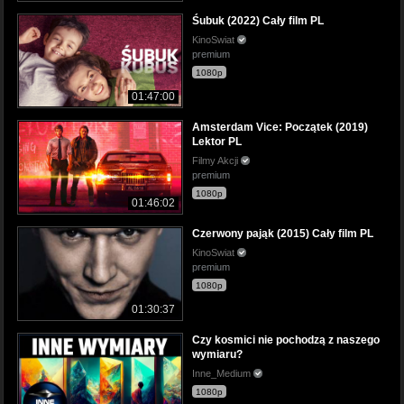
Śubuk (2022) Cały film PL
KinoSwiat
premium
1080p
01:47:00
Amsterdam Vice: Początek (2019)
Lektor PL
Filmy Akcji
premium
1080p
01:46:02
Czerwony pająk (2015) Cały film PL
KinoSwiat
premium
1080p
01:30:37
Czy kosmici nie pochodzą z naszego
wymiaru?
Inne_Medium
1080p