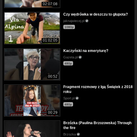
02:07:08
Czy wędrówka w deszczu to głupota?
jaknajwiecej.pl
1080p
01:02:05
Kaczyński na emeryturę?
Gazeta.pl
480p
00:52
Fragment rozmowy z Igą Świątek z 2018
roku
Sport.pl
480p
00:29
Brzózka (Paulina Brzozowska) Through
the fire
Brzozka