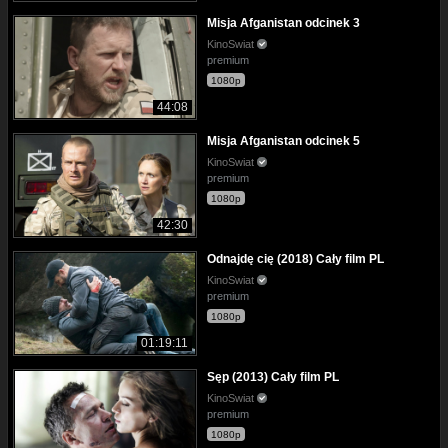
Misja Afganistan odcinek 3
KinoSwiat
premium
1080p
44:08
Misja Afganistan odcinek 5
KinoSwiat
premium
1080p
42:30
Odnajdę cię (2018) Cały film PL
KinoSwiat
premium
1080p
01:19:11
Sęp (2013) Cały film PL
KinoSwiat
premium
1080p