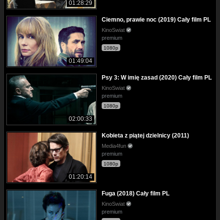
01:28:29
Ciemno, prawie noc (2019) Cały film PL
KinoSwiat
premium
1080p
01:49:04
Psy 3: W imię zasad (2020) Cały film PL
KinoSwiat
premium
1080p
02:00:33
Kobieta z piątej dzielnicy (2011)
Media4fun
premium
1080p
01:20:14
Fuga (2018) Cały film PL
KinoSwiat
premium