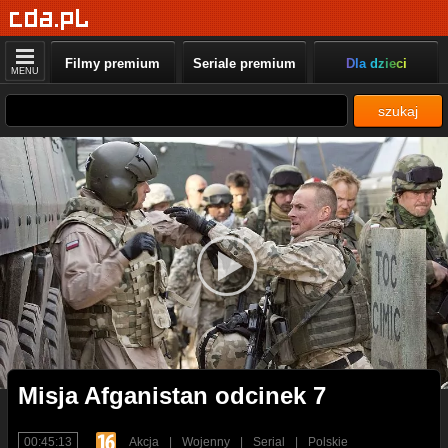
Filmy premium
Seriale premium
Dla dzieci
MENU
szukaj
Misja Afganistan odcinek 7
00:45:13
Akcja
|
Wojenny
|
Serial
|
Polskie