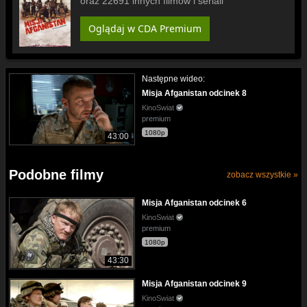
oraz 22691 innych filmów i seriali
Oglądaj w CDA Premium
Następne wideo:
Misja Afganistan odcinek 8
KinoSwiat
premium
1080p
43:00
Podobne filmy
zobacz wszystkie »
Misja Afganistan odcinek 6
KinoSwiat
premium
1080p
43:30
Misja Afganistan odcinek 9
KinoSwiat