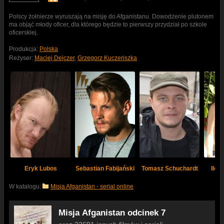
Polscy żołnierze wyruszają na misję do Afganistanu. Dowodzenie plutonem
ma objąć młody oficer, dla którego będzie to pierwszy przydział po szkole
oficerskiej.
Produkcja:
Polska
Reżyser:
Maciej Dejczer
,
Grzegorz Kuczeriszka
Eryk Lubos
Sebastian Fabijański
Tomasz Schuchardt
Ilon
W katalogu:
Misja Afganistan - serial online
Misja Afganistan odcinek 7