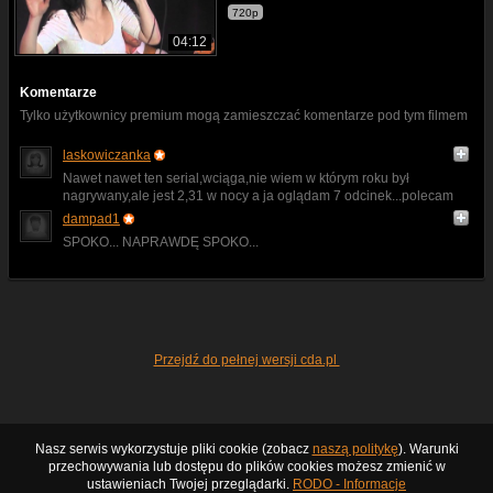
720p
04:12
Komentarze
Tylko użytkownicy premium mogą zamieszczać komentarze pod tym filmem
laskowiczanka
Nawet nawet ten serial,wciąga,nie wiem w którym roku był
nagrywany,ale jest 2,31 w nocy a ja oglądam 7 odcinek...polecam
dampad1
SPOKO... NAPRAWDĘ SPOKO...
Przejdź do pełnej wersji cda.pl
Nasz serwis wykorzystuje pliki cookie (zobacz
naszą politykę
). Warunki
przechowywania lub dostępu do plików cookies możesz zmienić w
ustawieniach Twojej przeglądarki.
RODO - Informacje