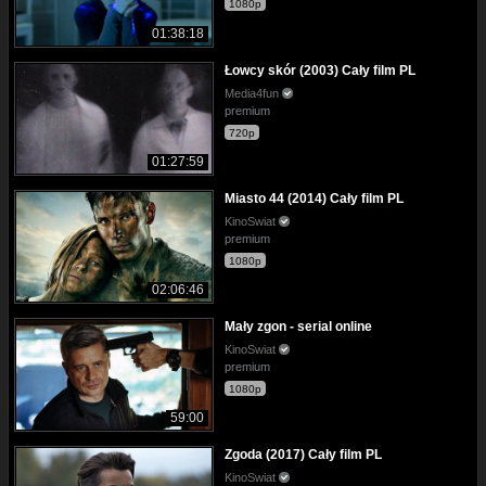
1080p
01:38:18
Łowcy skór (2003) Cały film PL
Media4fun
premium
720p
01:27:59
Miasto 44 (2014) Cały film PL
KinoSwiat
premium
1080p
02:06:46
Mały zgon - serial online
KinoSwiat
premium
1080p
59:00
Zgoda (2017) Cały film PL
KinoSwiat