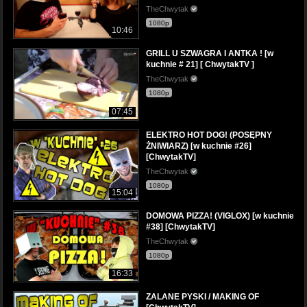
TheChwytak
1080p
10:46
GRILL U SZWAGRA I ANTKA ! [w
kuchnie # 21] [ ChwytakTV ]
TheChwytak
1080p
07:45
ELEKTRO HOT DOG! (POSĘPNY
ŻNIWIARZ) [w kuchnie #26]
[ChwytakTV]
TheChwytak
1080p
15:04
DOMOWA PIZZA! (VIGLOX) [w kuchnie
#38] [ChwytakTV]
TheChwytak
1080p
16:33
ZALANE PYSKI / MAKING OF