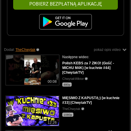
POBIERZ BEZPŁATNĄ APLIKACJĘ
Dodał:
TheChwytak
pokaż opis video
Następne wideo:
Polish KEBS za 7 ZIKO! (Gość -
MICHU M4K) [w kuchnie #44]
[ChwytakTV]
ChwytakWiktor
00:08
480p
MIĘSIWO Z KAPUSTĄ;) [w kuchnie
#33] [ChwytakTV]
TheChwytak
1080p
12:26