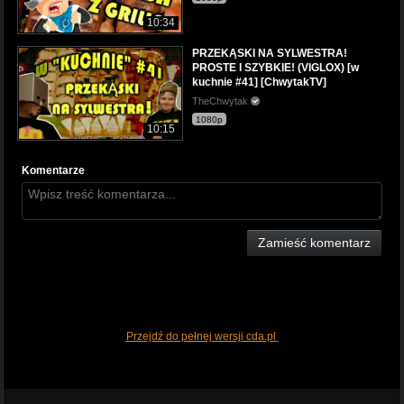
10:34
PRZEKĄSKI NA SYLWESTRA!
PROSTE I SZYBKIE! (VIGLOX) [w
kuchnie #41] [ChwytakTV]
TheChwytak
1080p
10:15
Komentarze
Zamieść komentarz
Przejdź do pełnej wersji cda.pl