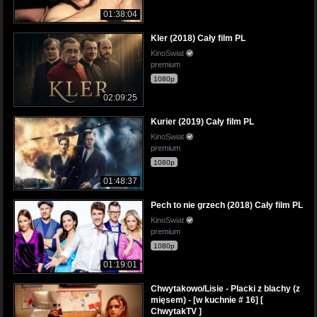
01:38:04
Kler (2018) Cały film PL
KinoSwiat
premium
1080p
02:09:25
Kurier (2019) Cały film PL
KinoSwiat
premium
1080p
01:48:37
Pech to nie grzech (2018) Cały film PL
KinoSwiat
premium
1080p
01:19:01
Chwytakowo/Lisie - Placki z blachy (z
mięsem) - [w kuchnie # 16] [
ChwytakTV ]