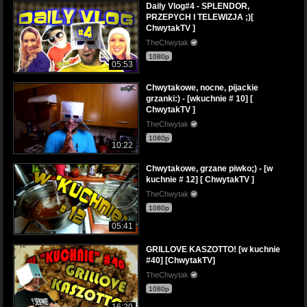
Daily Vlog#4 - SPLENDOR,
PRZEPYCH I TELEWIZJA ;)[
ChwytakTV ]
TheChwytak
1080p
05:53
Chwytakowe, nocne, pijackie
grzanki:) - [wkuchnie # 10] [
ChwytakTV ]
TheChwytak
1080p
10:22
Chwytakowe, grzane piwko;) - [w
kuchnie # 12] [ ChwytakTV ]
TheChwytak
1080p
05:41
GRILLOVE KASZOTTO! [w kuchnie
#40] [ChwytakTV]
TheChwytak
1080p
16:29