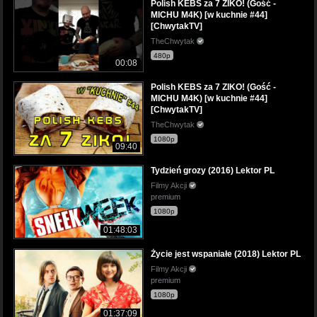
Polish KEBS za 7 ZIKO! (Gość -
MICHU M4K) [w kuchnie #44]
[ChwytakTV]
TheChwytak
480p
00:08
Polish KEBS za 7 ZIKO! (Gość -
MICHU M4K) [w kuchnie #44]
[ChwytakTV]
TheChwytak
1080p
09:40
Tydzień grozy (2016) Lektor PL
Filmy Akcji
premium
1080p
01:48:03
Życie jest wspaniałe (2018) Lektor PL
Filmy Akcji
premium
1080p
01:37:09