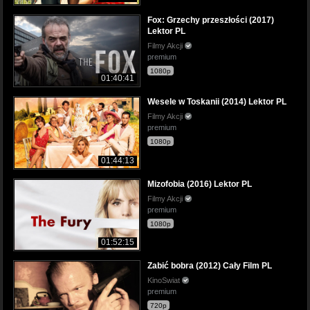
Fox: Grzechy przeszłości (2017)
Lektor PL
Filmy Akcji
premium
1080p
01:40:41
Wesele w Toskanii (2014) Lektor PL
Filmy Akcji
premium
1080p
01:44:13
Mizofobia (2016) Lektor PL
Filmy Akcji
premium
1080p
01:52:15
Zabić bobra (2012) Cały Film PL
KinoSwiat
premium
720p