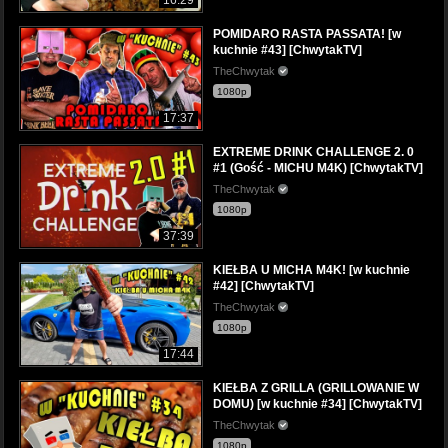
POMIDARO RASTA PASSATA! [w
kuchnie #43] [ChwytakTV]
TheChwytak
1080p
17:37
EXTREME DRINK CHALLENGE 2. 0
#1 (Gość - MICHU M4K) [ChwytakTV]
TheChwytak
1080p
37:39
KIEŁBA U MICHA M4K! [w kuchnie
#42] [ChwytakTV]
TheChwytak
1080p
17:44
KIEŁBA Z GRILLA (GRILLOWANIE W
DOMU) [w kuchnie #34] [ChwytakTV]
TheChwytak
1080p