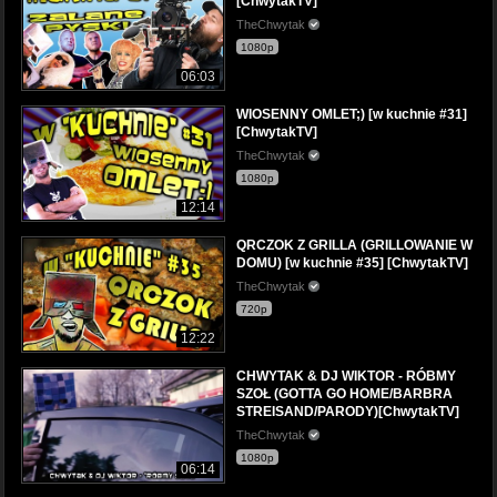
[ChwytakTV]
TheChwytak
1080p
06:03
WIOSENNY OMLET;) [w kuchnie #31]
[ChwytakTV]
TheChwytak
1080p
12:14
QRCZOK Z GRILLA (GRILLOWANIE W
DOMU) [w kuchnie #35] [ChwytakTV]
TheChwytak
720p
12:22
CHWYTAK & DJ WIKTOR - RÓBMY
SZOŁ (GOTTA GO HOME/BARBRA
STREISAND/PARODY)[ChwytakTV]
TheChwytak
1080p
06:14