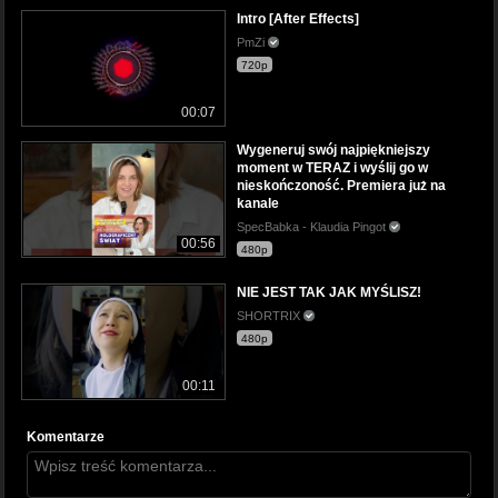
Intro [After Effects]
PmZi
720p
00:07
Wygeneruj swój najpiękniejszy
moment w TERAZ i wyślij go w
nieskończoność. Premiera już na
kanale
SpecBabka - Klaudia Pingot
00:56
480p
NIE JEST TAK JAK MYŚLISZ!
SHORTRIX
480p
00:11
Komentarze