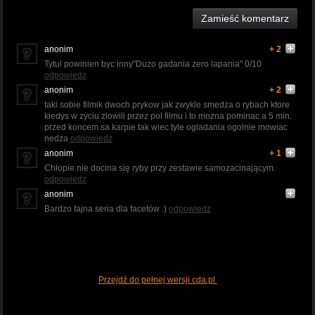
Zamieść komentarz
anonim
+ 2
Tytul powinien byc inny"Duzo gadania zero lapania" 0/10
odpowiedz
anonim
+ 2
taki sobie filmik dwoch prykow jak zwykle smedza o rybach ktore
kiedys w zyciu zlowili przez pol filmu i to mozna pominac a 5 min.
przed koncem sa karpie tak wiec tyle ogladania ogolnie mowiac
nedza
odpowiedz
anonim
+ 1
Chłopie nie docina się ryby przy zestawie samozacinającym.
odpowiedz
anonim
Bardzo fajna seria dla facetów :)
odpowiedz
Przejdź do pełnej wersji cda.pl