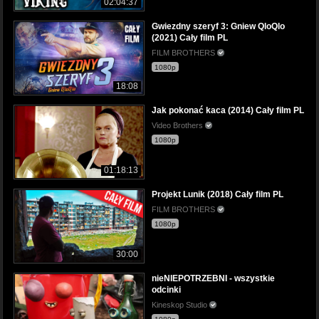
02:04:37
Gwiezdny szeryf 3: Gniew QloQlo
(2021) Cały film PL
FILM BROTHERS
1080p
18:08
Jak pokonać kaca (2014) Cały film PL
Video Brothers
1080p
01:18:13
Projekt Lunik (2018) Cały film PL
FILM BROTHERS
1080p
30:00
nieNIEPOTRZEBNI - wszystkie
odcinki
Kineskop Studio