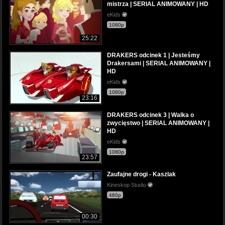
mistrza | SERIAL ANIMOWANY | HD
eKids
1080p
25:22
DRAKERS odcinek 1 | Jesteśmy
Drakersami | SERIAL ANIMOWANY |
HD
eKids
1080p
23:16
DRAKERS odcinek 3 | Walka o
zwycięstwo | SERIAL ANIMOWANY |
HD
eKids
1080p
23:57
Zaufajne drogi - Kaszlak
Kineskop Studio
480p
00:30