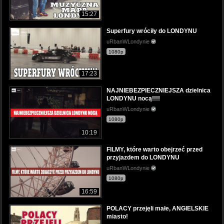
15:27
Superfury wróciły do LONDYNU
uRbanWLondynie
1080p
17:23
NAJNIEBEZPIECZNIEJSZA dzielnica
LONDYNU nocą!!!!
uRbanWLondynie
1080p
10:19
FILMY, które warto obejrzeć przed
przyjazdem do LONDYNU
uRbanWLondynie
1080p
16:59
POLACY przejęli małe, ANGIELSKIE
miasto!