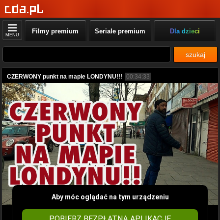
Filmy premium
Seriale premium
Dla dzieci
MENU
szukaj
CZERWONY punkt na mapie LONDYNU!!!
00:34:33
Aby móc oglądać na tym urządzeniu
POBIERZ BEZPŁATNĄ APLIKACJĘ