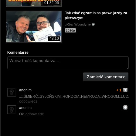
01:32:06
Jak zdać egzamin na prawo jazdy za
pierwszym
uRbanWLondynie
1080p
43:10
Komentarze
Zamieść komentarz
anonim
+ 1
..:::ŚMIERĆ::SYJOŃSKIM::HORDOM::NEMRODA::WROGOM::LUDZKOŚC
odpowiedz
anonim
Ok.
odpowiedz