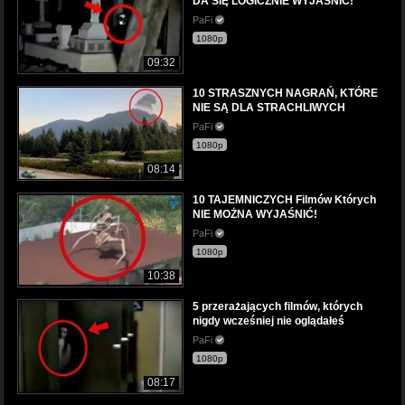
DA SIĘ LOGICZNIE WYJAŚNIĆ!
PaFi
1080p
09:32
10 STRASZNYCH NAGRAŃ, KTÓRE
NIE SĄ DLA STRACHLIWYCH
PaFi
1080p
08:14
10 TAJEMNICZYCH Filmów Których
NIE MOŻNA WYJAŚNIĆ!
PaFi
1080p
10:38
5 przerażających filmów, których
nigdy wcześniej nie oglądałeś
PaFi
1080p
08:17