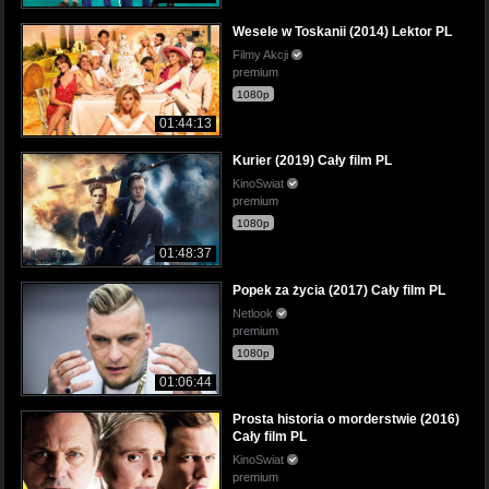
Wesele w Toskanii (2014) Lektor PL
Filmy Akcji
premium
1080p
01:44:13
Kurier (2019) Cały film PL
KinoSwiat
premium
1080p
01:48:37
Popek za życia (2017) Cały film PL
Netlook
premium
1080p
01:06:44
Prosta historia o morderstwie (2016)
Cały film PL
KinoSwiat
premium