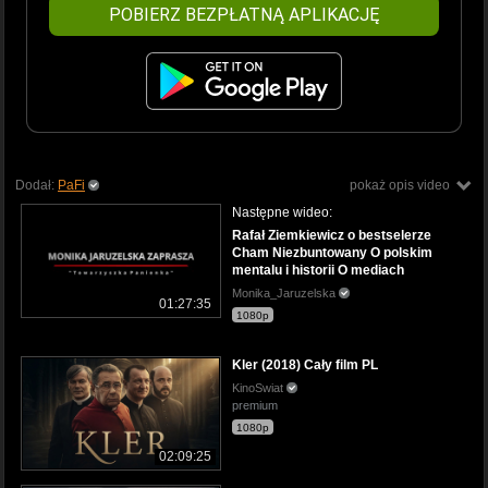
POBIERZ BEZPŁATNĄ APLIKACJĘ
Dodał:
PaFi
pokaż opis video
Następne wideo:
Rafał Ziemkiewicz o bestselerze
Cham Niezbuntowany O polskim
mentalu i historii O mediach
Monika_Jaruzelska
01:27:35
1080p
Kler (2018) Cały film PL
KinoSwiat
premium
1080p
02:09:25