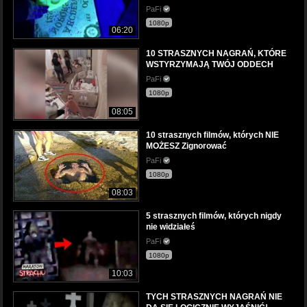
PaFi
1080p
06:20
10 STRASZNYCH NAGRAŃ, KTÓRE
WSTYRZYMAJĄ TWÓJ ODDECH
PaFi
1080p
08:05
10 strasznych filmów, których NIE
MOŻESZ Zignorować
PaFi
1080p
08:03
5 strasznych filmów, których nigdy
nie widziałeś
PaFi
1080p
10:03
TYCH STRASZNYCH NAGRAŃ NIE