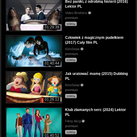
Bez paniki, z odrobiną histerii (2016)
Lektor PL
Video Brothers
premium
1080p
01:29:39
Człowiek z magicznym pudełkiem
(2017) Cały film PL
KinoSwiat
premium
1080p
01:40:44
Jak uratować mamę (2015) Dubbing
PL
KinoSwiat
premium
1080p
01:26:12
Klub złamanych serc (2024) Lektor
PL
Filmy Akcji
premium
1080p
01:40:52