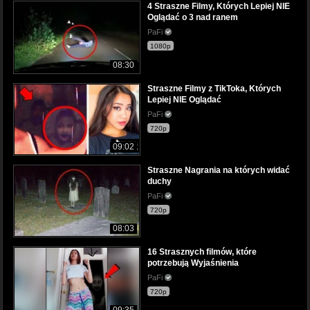
4 Straszne Filmy, Których Lepiej NIE
Oglądać o 3 nad ranem
PaFi
1080p
08:30
Straszne Filmy z TikToka, Których
Lepiej NIE Oglądać
PaFi
720p
09:02
Straszne Nagrania na których widać
duchy
PaFi
720p
08:03
16 Strasznych filmów, które
potrzebują Wyjaśnienia
PaFi
720p
09:35