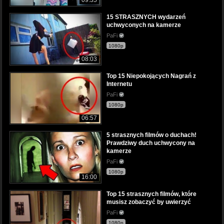
15 STRASZNYCH wydarzeń
uchwyconych na kamerze
PaFi
1080p
08:03
Top 15 Niepokojących Nagrań z
Internetu
PaFi
1080p
06:57
5 strasznych filmów o duchach!
Prawdziwy duch uchwycony na
kamerze
PaFi
1080p
16:00
Top 15 strasznych filmów, które
musisz zobaczyć by uwierzyć
PaFi
1080p