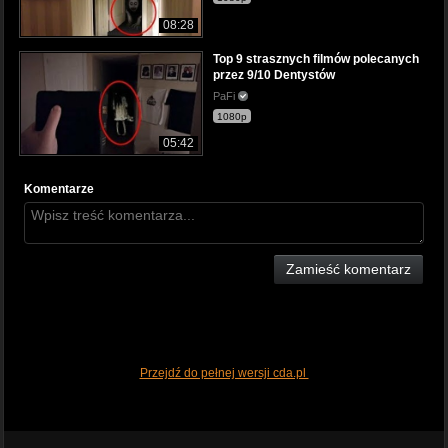
08:28
Top 9 strasznych filmów polecanych
przez 9/10 Dentystów
PaFi
1080p
05:42
Komentarze
Zamieść komentarz
Przejdź do pełnej wersji cda.pl