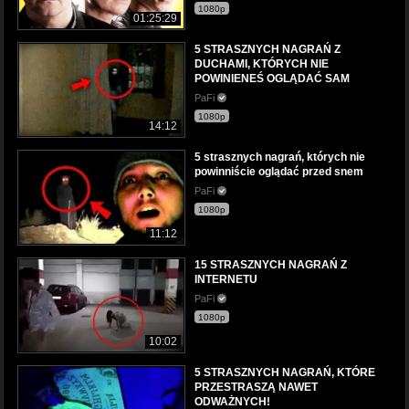
1080p
01:25:29
5 STRASZNYCH NAGRAŃ Z
DUCHAMI, KTÓRYCH NIE
POWINIENEŚ OGLĄDAĆ SAM
PaFi
1080p
14:12
5 strasznych nagrań, których nie
powinniście oglądać przed snem
PaFi
1080p
11:12
15 STRASZNYCH NAGRAŃ Z
INTERNETU
PaFi
1080p
10:02
5 STRASZNYCH NAGRAŃ, KTÓRE
PRZESTRASZĄ NAWET
ODWAŻNYCH!