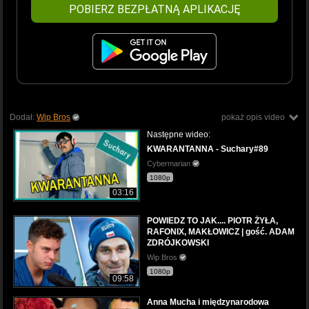
POBIERZ BEZPŁATNĄ APLIKACJĘ
Dodał:
Wip Bros
pokaż opis video
Następne wideo:
KWARANTANNA - Suchary#89
Cybermarian
1080p
03:16
POWIEDZ TO JAK.... PIOTR ŻYŁA,
RAFONIX, MAKŁOWICZ | gość. ADAM
ZDRÓJKOWSKI
Wip Bros
1080p
09:58
Anna Mucha i międzynarodowa