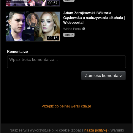
00:57
Adam Zdrójkowski i Wiktoria
Gąsiewska o nadużywaniu alkoholu |
Wideoportal
Wideo Portal
1080p
02:15
Komentarze
Zamieść komentarz
Przejdź do pełnej wersji cda.pl
Nasz serwis wykorzystuje pliki cookie (zobacz
naszą politykę
). Warunki