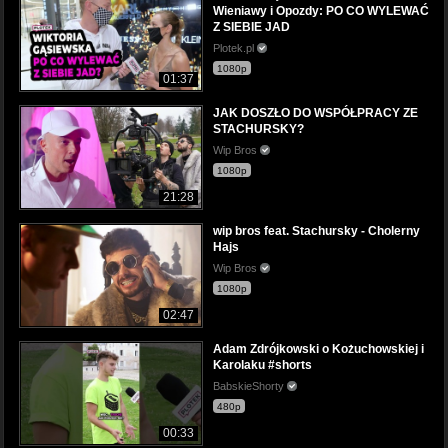
Wieniawy i Opozdy: PO CO WYLEWAĆ
Z SIEBIE JAD
Plotek.pl
1080p
01:37
JAK DOSZŁO DO WSPÓŁPRACY ZE
STACHURSKY?
Wip Bros
1080p
21:28
wip bros feat. Stachursky - Cholerny
Hajs
Wip Bros
1080p
02:47
Adam Zdrójkowski o Kożuchowskiej i
Karolaku #shorts
BabskieShorty
480p
00:33