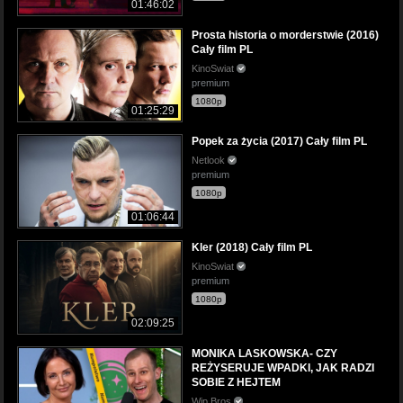
01:46:02
Prosta historia o morderstwie (2016)
Cały film PL
KinoSwiat
premium
1080p
01:25:29
Popek za życia (2017) Cały film PL
Netlook
premium
1080p
01:06:44
Kler (2018) Cały film PL
KinoSwiat
premium
1080p
02:09:25
MONIKA LASKOWSKA- CZY
REŻYSERUJE WPADKI, JAK RADZI
SOBIE Z HEJTEM
Wip Bros