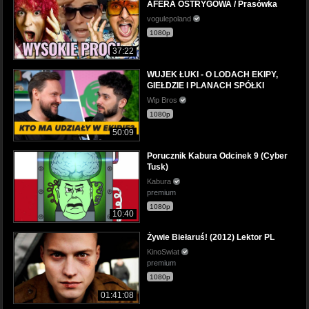
AFERA OSTRYGOWA / Prasówka
vogulepoland
1080p
37:22
WUJEK ŁUKI - O LODACH EKIPY,
GIEŁDZIE I PLANACH SPÓŁKI
Wip Bros
1080p
50:09
Porucznik Kabura Odcinek 9 (Cyber
Tusk)
Kabura
premium
1080p
10:40
Żywie Biełaruś! (2012) Lektor PL
KinoSwiat
premium
1080p
01:41:08