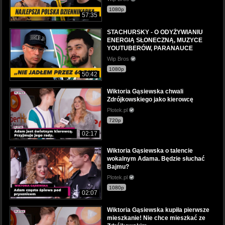
1080p
57:35
STACHURSKY - O ODYŻYWIANIU
ENERGIĄ SŁONECZNĄ, MUZYCE
YOUTUBERÓW, PARANAUCE
Wip Bros
1080p
50:42
Wiktoria Gąsiewska chwali
Zdrójkowskiego jako kierowcę
Plotek.pl
720p
02:17
Wiktoria Gąsiewska o talencie
wokalnym Adama. Będzie słuchać
Bajmu?
Plotek.pl
1080p
02:07
Wiktoria Gąsiewska kupiła pierwsze
mieszkanie! Nie chce mieszkać ze