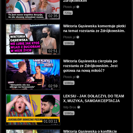
Zdrójkowskim
Plotek.pl
720p
02:35
Wiktoria Gąsiewska komentuje plotki
na temat rozstania ze Zdrójkowskim.
Plotek.pl
1080p
02:51
Wiktoria Gąsiewska cierpiała po
rozstaniu ze Zdrójkowskim. Jest
gotowa na nową miłość?
Plotek.pl
1080p
02:59
LEKSIU - JAK DOŁĄCZYŁ DO TEAM
X, MUZYKA, SAMOAKCEPTACJA
Wip Bros
1080p
01:03:11
Wiktoria Gąsiewska o konflikcie