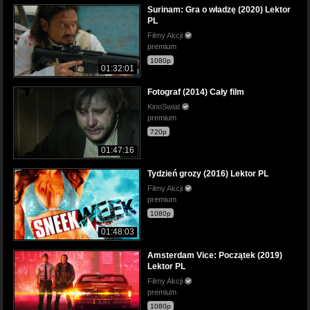
Surinam: Gra o władzę (2020) Lektor
PL
Filmy Akcji
premium
1080p
01:32:01
Fotograf (2014) Cały film
KinoSwiat
premium
720p
01:47:16
Tydzień grozy (2016) Lektor PL
Filmy Akcji
premium
1080p
01:48:03
Amsterdam Vice: Początek (2019)
Lektor PL
Filmy Akcji
premium
1080p