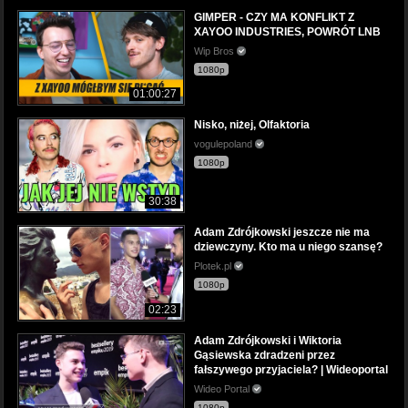
GIMPER - CZY MA KONFLIKT Z
XAYOO INDUSTRIES, POWRÓT LNB
Wip Bros
1080p
01:00:27
Nisko, niżej, Olfaktoria
vogulepoland
1080p
30:38
Adam Zdrójkowski jeszcze nie ma
dziewczyny. Kto ma u niego szansę?
Plotek.pl
1080p
02:23
Adam Zdrójkowski i Wiktoria
Gąsiewska zdradzeni przez
fałszywego przyjaciela? | Wideoportal
Wideo Portal
1080p