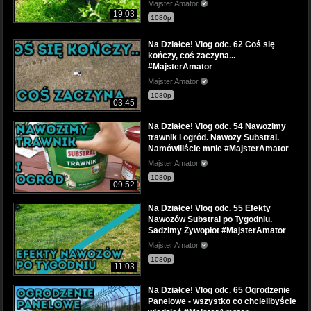
Majster Amator
19:03
1080p
Na Działce! Vlog odc. 62 Coś się
kończy, coś zaczyna...
#MajsterAmator
Majster Amator
1080p
03:45
Na Działce! Vlog odc. 54 Nawozimy
trawnik i ogród. Nawozy Substral.
Namówiliście mnie #MajsterAmator
Majster Amator
1080p
09:52
Na Działce! Vlog odc. 55 Efekty
Nawozów Substral po Tygodniu.
Sadzimy Żywopłot #MajsterAmator
Majster Amator
1080p
11:03
Na Działce! Vlog odc. 65 Ogrodzenie
Panelowe - wszystko co chcielibyście