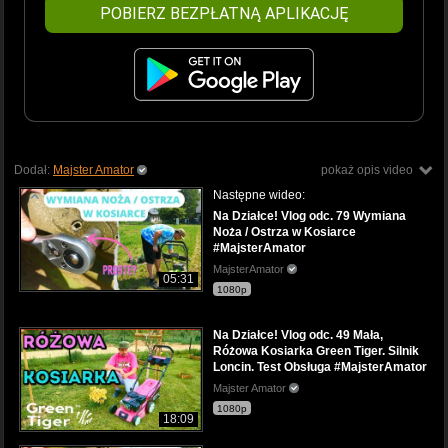
POBIERZ BEZPŁATNĄ APLIKACJĘ
Dodał:
Majster Amator
pokaż opis video
Następne wideo:
Na Działce! Vlog odc. 79 Wymiana
Noża / Ostrza w Kosiarce
#MajsterAmator
MajsterAmator
05:31
1080p
Na Działce! Vlog odc. 49 Mała,
Różowa Kosiarka Green Tiger. Silnik
Loncin. Test Obsługa #MajsterAmator
Majster Amator
1080p
18:09