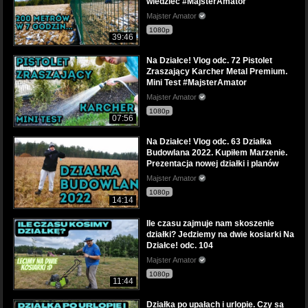
wiedzieć #MajsterAmator
Majster Amator
1080p
39:46
Na Działce! Vlog odc. 72 Pistolet
Zraszający Karcher Metal Premium.
Mini Test #MajsterAmator
Majster Amator
1080p
07:56
Na Działce! Vlog odc. 63 Działka
Budowlana 2022. Kupiłem Marzenie.
Prezentacja nowej działki i planów
Majster Amator
1080p
14:14
Ile czasu zajmuje nam skoszenie
działki? Jedziemy na dwie kosiarki Na
Działce! odc. 104
Majster Amator
1080p
11:44
Działka po upałach i urlopie. Czy są