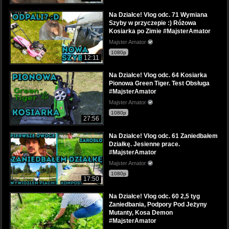
Na Działce! Vlog odc. 71 Wymiana
Szyby w przyczepie :) Różowa
Kosiarka po Zimie #MajsterAmator
Majster Amator
1080p
12:11
Na Działce! Vlog odc. 64 Kosiarka
Pionowa Green Tiger. Test Obsługa
#MajsterAmator
Majster Amator
1080p
27:56
Na Działce! Vlog odc. 61 Zaniedbałem
Działkę. Jesienne prace.
#MajsterAmator
Majster Amator
1080p
17:50
Na Działce! Vlog odc. 60 2,5 tyg
Zaniedbania, Podpory Pod Jeżyny
Mutanty, Kosa Demon
#MajsterAmator