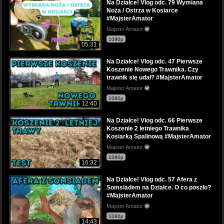
Na Działce! Vlog odc. 79 Wymiana
Noża / Ostrza w Kosiarce
#MajsterAmator
Majster Amator
1080p
05:31
Na Działce! Vlog odc. 47 Pierwsze
Koszenie Nowego Trawnika. Czy
trawnik się udał? #MajsterAmator
Majster Amator
1080p
12:40
Na Działce! Vlog odc. 66 Pierwsze
Koszenie 2 letniego Trawnika
Kosiarką Spalinową #MajsterAmator
Majster Amator
1080p
16:32
Na Działce! Vlog odc. 57 Afera z
Somsiadem na Działce. O co poszło?
#MajsterAmator
Majster Amator
1080p
14:43