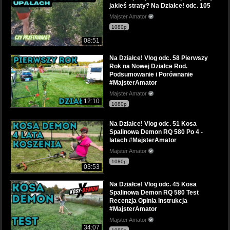
jakieś straty? Na Działce! odc. 105
Majster Amator
1080p
08:51
Na Działce! Vlog odc. 58 Pierwszy
Rok na Nowej Działce Rod.
Podsumowanie i Porównanie
#MajsterAmator
Majster Amator
12:10
1080p
Na Działce! Vlog odc. 51 Kosa
Spalinowa Demon RQ 580 Po 4 -
latach #MajsterAmator
Majster Amator
1080p
03:53
Na Działce! Vlog odc. 45 Kosa
Spalinowa Demon RQ 580 Test
Recenzja Opinia Instrukcja
#MajsterAmator
Majster Amator
34:07