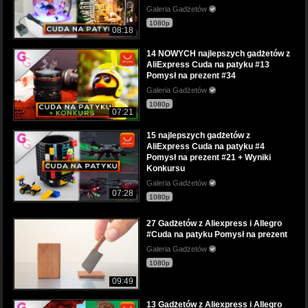
Galeria Gadżetów
1080p
08:18
14 NOWYCH najlepszych gadżetów z
AliExpress Cuda na patyku #13
Pomysł na prezent #34
Galeria Gadżetów
1080p
07:21
15 najlepszych gadżetów z
AliExpress Cuda na patyku #4
Pomysł na prezent #21 + Wyniki
Konkursu
Galeria Gadżetów
07:28
1080p
27 Gadżetów z Aliexpress i Allegro
#Cuda na patyku Pomysł na prezent
Galeria Gadżetów
1080p
09:49
13 Gadżetów z Aliexpress i Allegro