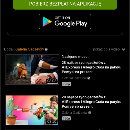
POBIERZ BEZPŁATNĄ APLIKACJĘ
Dodał:
Galeria Gadżetów
pokaż opis video
Następne wideo:
28 najlepszych gadżetów z
AliExpress i Allegro Cuda na patyku
Pomysł na prezent
GaleriaGadzetow
08:02
720p
28 najlepszych gadżetów z
AliExpress i Allegro Cuda na patyku
Pomysł na prezent
Galeria Gadżetów
720p
08:10