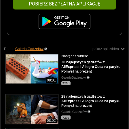
POBIERZ BEZPŁATNĄ APLIKACJĘ
Dodał:
Galeria Gadżetów
pokaż opis video
Następne wideo:
20 najlepszych gadżetów z
AliExpress i Allegro Cuda na patyku
Pomysł na prezent
GaleriaGadzetow
08:01
720p
28 najlepszych gadżetów z
AliExpress i Allegro Cuda na patyku
Pomysł na prezent
Galeria Gadżetów
720p
08:02