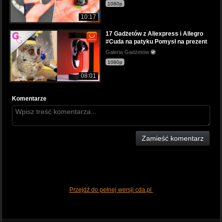
1080p
10:17
17 Gadżetów z Aliexpress i Allegro
#Cuda na patyku Pomysł na prezent
Galeria Gadżetów
1080p
08:01
Komentarze
Zamieść komentarz
Przejdź do pełnej wersji cda.pl