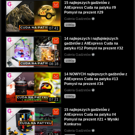
15 najlepszych gadżetów z
AliExpress Cuda na patyku #9
Pomysł na prezent #29
Galeria Gadżetów
1080p
07:41
14 najlepszych i najfajniejszych
gadżetów z AliExpress Cuda na
patyku #12 Pomysł na prezent #32
Galeria Gadżetów
1080p
08:18
14 NOWYCH najlepszych gadżetów z
AliExpress Cuda na patyku #13
Pomysł na prezent #34
Galeria Gadżetów
1080p
07:21
15 najlepszych gadżetów z
AliExpress Cuda na patyku #4
Pomysł na prezent #21 + Wyniki
Konkursu
Galeria Gadżetów
07:28