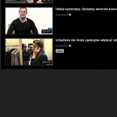
02:31
Układ zamknięty. Genialny aktorski konc
Gazeta.pl
02:47
Urbańska nie może spokojnie odebrać te
Gazeta.pl
480p
00:42
Urocza Michalina była kiedyś Michałem. 
Gazeta.pl
03:31
Urodzinowe szaleństwa Majki Frykowskie
Gazeta.pl