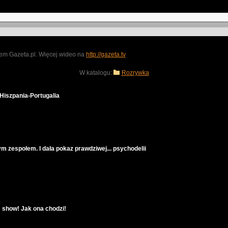
iem Gazeta.pl. Więcej wideo na
http://gazeta.tv
W katalogu:
Rozrywka
Hiszpania-Portugalia
ym zespołem. I dała pokaz prawdziwej... psychodelii
show! Jak ona chodzi!