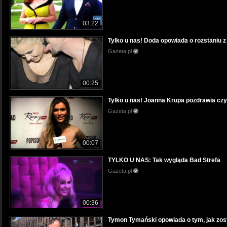
03:22
Tylko u nas! Doda opowiada o rozstaniu 
Gazeta.pl
00:25
Tylko u nas! Joanna Krupa pozdrawia czyt
Gazeta.pl
00:07
TYLKO U NAS: Tak wygląda Bad Strefa
Gazeta.pl
00:36
Tymon Tymański opowiada o tym, jak zos