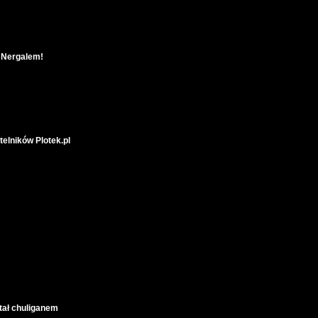
z Nergalem!
elników Plotek.pl
tał chuliganem