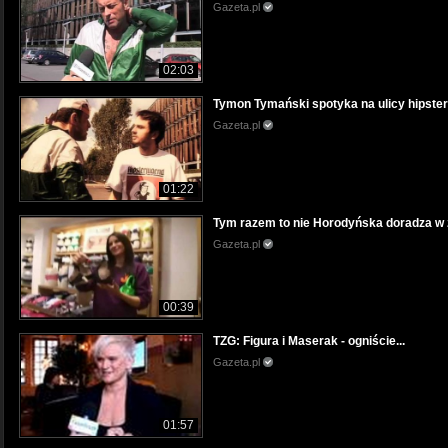
Gazeta.pl
02:03
Tymon Tymański spotyka na ulicy hipster
Gazeta.pl
01:22
Tym razem to nie Horodyńska doradza w z
Gazeta.pl
00:39
TZG: Figura i Maserak - ogniście...
Gazeta.pl
01:57