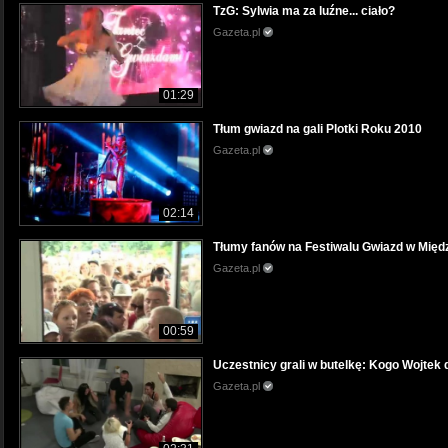
TzG: Sylwia ma za luźne... ciało?
Gazeta.pl
01:29
Tłum gwiazd na gali Plotki Roku 2010
Gazeta.pl
02:14
Tłumy fanów na Festiwalu Gwiazd w Międ
Gazeta.pl
00:59
Uczestnicy grali w butelkę: Kogo Wojtek
Gazeta.pl