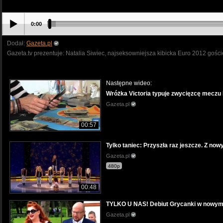
0:00
Dodał:
Gazeta.pl
Gazeta.tv prezentuje: Natalia Siwiec, najseksowniejsza kibicka Euro 2012 gośc
Następne wideo:
Wróżka Victoria typuje zwycięzcę meczu 
Gazeta.pl
00:57
Tylko taniec: Przyszła raz jeszcze. Z now
Gazeta.pl
480p
00:48
TYLKO U NAS! Debiut Grycanki w nowym 
Gazeta.pl