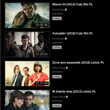
Miasto 44 (2014) Cały film PL
KinoSwiat
premium
1080p
02:06:46
Autsajder (2018) Cały film PL
KinoSwiat
premium
1080p
01:29:24
Życie jest wspaniałe (2018) Lektor PL
Filmy Akcji
premium
1080p
01:37:09
W świetle dnia (2013) Lektor PL
Filmy Akcji
premium
1080p