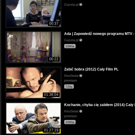
Gazeta.pl
00:37
Ada | Zapowiedź nowego programu MTV
Gazeta.pl
1080p
00:22
Zabić bobra (2012) Cały Film PL
KinoSwiat
premium
720p
01:38:04
Kochanie, chyba cię zabiłem (2014) Cały 
KinoSwiat
premium
1080p
01:27:19