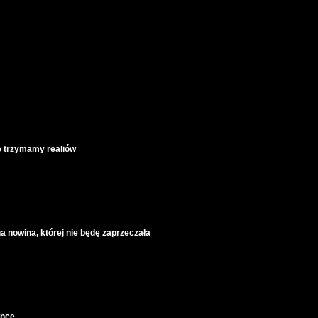
ę trzymamy realiów
a nowina, której nie będę zaprzeczała
ence