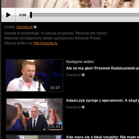
0:00
Dodał:
Gazeta.pl
Gazeta.tv prezentuje: IV edycja programu "Must be the music".
Materiał udostępniony dzięki uprzejmości telewizji Polsat.
Więcej wideo na
http://gazeta.tv
Następne wideo:
Ale on ma głos! Przemek Radziszewski po
Gazeta.pl
01:07
Adamczyk żartuje z operatorem: A skąd 
Gazeta.pl
01:43
Ada stara się o lokal socjalny: Nie ma