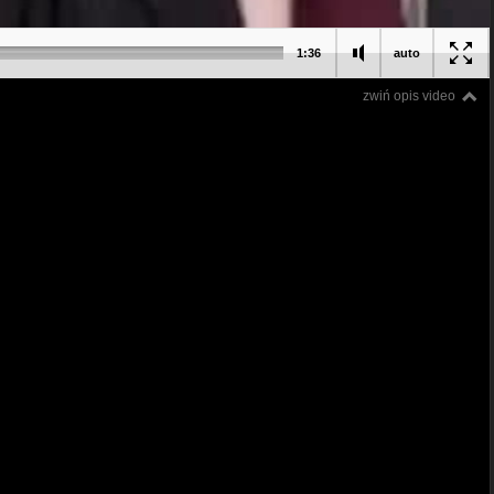
1:36
auto
zwiń opis video