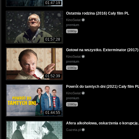
01:47:19
Ostatnia rodzina (2016) Cały film PL
KinoSwiat
premium
1080p
01:57:28
Gotowi na wszystko. Exterminator (2017) 
KinoSwiat
premium
1080p
01:52:39
Powrót do tamtych dni (2021) Cały film P
KinoSwiat
premium
1080p
01:44:55
Afera alkoholowa, oskarżenia o korupcję.
Gazeta.pl