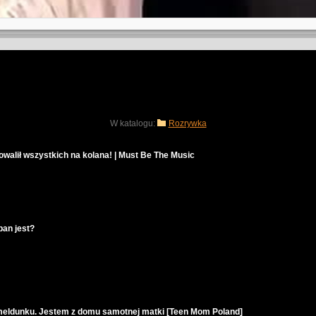
W katalogu:
Rozrywka
walił wszystkich na kolana! | Must Be The Music
pan jest?
m meldunku. Jestem z domu samotnej matki [Teen Mom Poland]