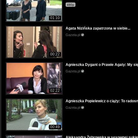
480p
01:10
Agata Nizińska zapatrzona w siebie...
Gazeta.pl
00:22
Agnieszka Dygant o Prawie Agaty: My si
Gazeta.pl
02:22
Agnieszka Popielewicz o ciąży: To radosn
Gazeta.pl
00:49
Aleksandra Żebrowska w sexownej suki