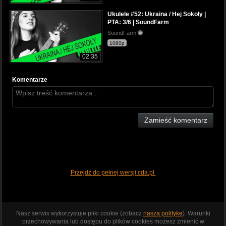
Ukulele #52: Ukraina / Hej Sokoły |
PTA: 3/6 | SoundFarm
SoundFarm
1080p
02:35
Komentarze
Zamieść komentarz
Przejdź do pełnej wersji cda.pl
Nasz serwis wykorzystuje pliki cookie (zobacz
naszą politykę
). Warunki
przechowywania lub dostępu do plików cookies możesz zmienić w