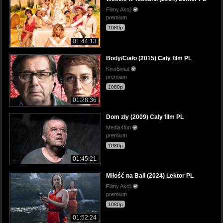
Filmy Akcji
premium
1080p
01:44:13
Body/Ciało (2015) Cały film PL
KinoSwiat
premium
1080p
01:28:36
Dom zły (2009) Cały film PL
Media4fun
premium
1080p
01:45:21
Miłość na Bali (2024) Lektor PL
Filmy Akcji
premium
1080p
01:52:24