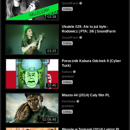
SoundFarm
1080p
03:38
Ukulele #29: Ale to już było -
Rodowicz | PTA: 3/6 | SoundFarm
SoundFarm
1080p
03:25
Porucznik Kabura Odcinek 9 (Cyber
Tusk)
Kabura
premium
1080p
10:40
Miasto 44 (2014) Cały film PL
KinoSwiat
premium
1080p
02:06:46
Wesele w Toskanii (2014) Lektor PL