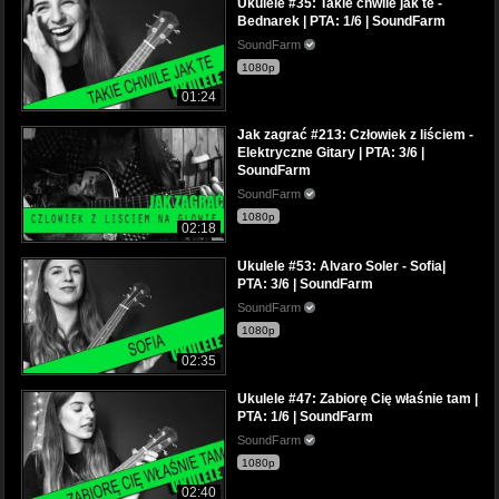
Ukulele #35: Takie chwile jak te -
Bednarek | PTA: 1/6 | SoundFarm
SoundFarm
1080p
01:24
Jak zagrać #213: Człowiek z liściem -
Elektryczne Gitary | PTA: 3/6 |
SoundFarm
SoundFarm
1080p
02:18
Ukulele #53: Alvaro Soler - Sofia|
PTA: 3/6 | SoundFarm
SoundFarm
1080p
02:35
Ukulele #47: Zabiorę Cię właśnie tam |
PTA: 1/6 | SoundFarm
SoundFarm
1080p
02:40