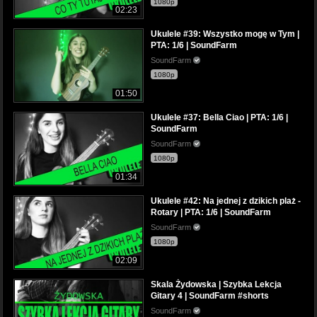
1080p
02:23
Ukulele #39: Wszystko mogę w Tym |
PTA: 1/6 | SoundFarm
SoundFarm
1080p
01:50
Ukulele #37: Bella Ciao | PTA: 1/6 |
SoundFarm
SoundFarm
1080p
01:34
Ukulele #42: Na jednej z dzikich plaż -
Rotary | PTA: 1/6 | SoundFarm
SoundFarm
1080p
02:09
Skala Żydowska | Szybka Lekcja
Gitary 4 | SoundFarm #shorts
SoundFarm