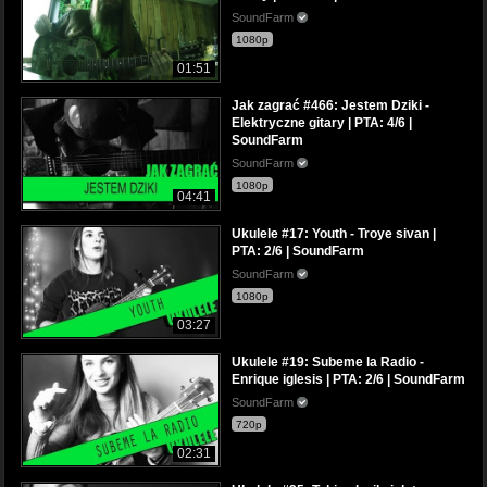
SoundFarm
1080p
01:51
Jak zagrać #466: Jestem Dziki -
Elektryczne gitary | PTA: 4/6 |
SoundFarm
SoundFarm
1080p
04:41
Ukulele #17: Youth - Troye sivan |
PTA: 2/6 | SoundFarm
SoundFarm
1080p
03:27
Ukulele #19: Subeme la Radio -
Enrique iglesis | PTA: 2/6 | SoundFarm
SoundFarm
720p
02:31