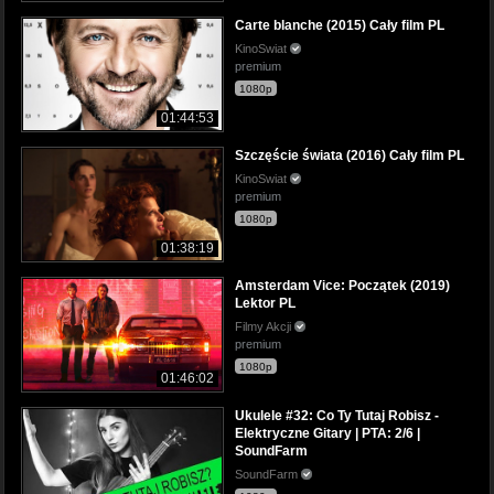
Carte blanche (2015) Cały film PL
KinoSwiat
premium
1080p
01:44:53
Szczęście świata (2016) Cały film PL
KinoSwiat
premium
1080p
01:38:19
Amsterdam Vice: Początek (2019)
Lektor PL
Filmy Akcji
premium
1080p
01:46:02
Ukulele #32: Co Ty Tutaj Robisz -
Elektryczne Gitary | PTA: 2/6 |
SoundFarm
SoundFarm