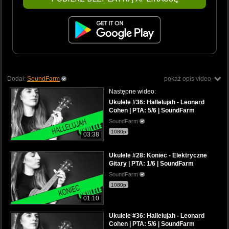
Dodał:
SoundFarm
pokaż opis video
Następne wideo:
Ukulele #36: Hallelujah - Leonard
Cohen | PTA: 5/6 | SoundFarm
SoundFarm
1080p
03:38
Ukulele #28: Koniec - Elektryczne
Gitary | PTA: 1/6 | SoundFarm
SoundFarm
1080p
01:10
Ukulele #36: Hallelujah - Leonard
Cohen | PTA: 5/6 | SoundFarm