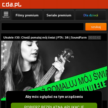
Filmy premium
Seriale premium
Dla dzieci
MENU
szukaj
Ukulele #30: Chodź pomaluj mój świat | PTA: 3/6 | SoundFarm
00:02:42
Aby móc oglądać na tym urządzeniu
POBIERZ BEZPŁATNĄ APLIKACJĘ