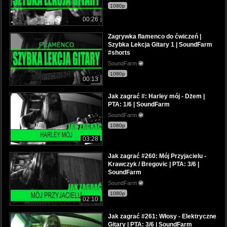
1080p
00:26
Zagrywka flamenco do ćwiczeń |
Szybka Lekcja Gitary 1 | SoundFarm
#shorts
SoundFarm
1080p
00:13
Jak zagrać #: Harley mój - Dżem |
PTA: 1/6 | SoundFarm
SoundFarm
1080p
03:28
Jak zagrać #260: Mój Przyjacielu -
Krawczyk / Bregovic | PTA: 3/6 |
SoundFarm
SoundFarm
1080p
02:10
Jak zagrać #261: Włosy - Elektryczne
Gitary | PTA: 3/6 | SoundFarm