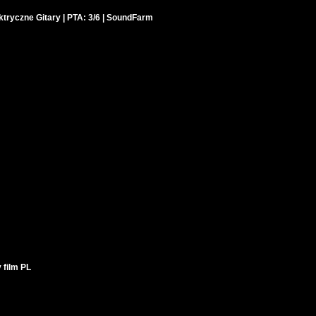
ktryczne Gitary | PTA: 3/6 | SoundFarm
 film PL