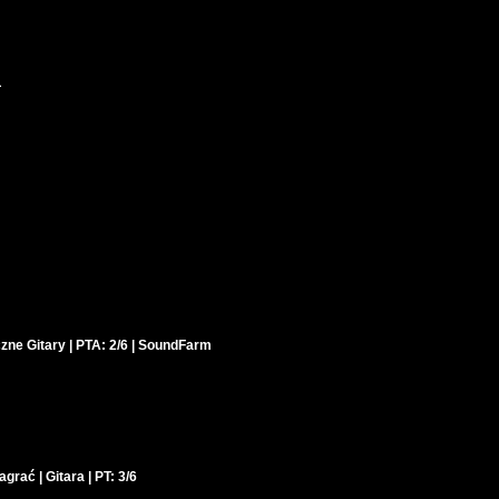
L
czne Gitary | PTA: 2/6 | SoundFarm
agrać | Gitara | PT: 3/6