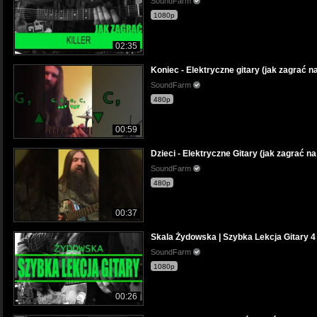
SoundFarm
1080p
02:35
Koniec - Elektryczne gitary (jak zagrać na
SoundFarm
480p
00:59
Dzieci - Elektryczne Gitary (jak zagrać na
SoundFarm
480p
00:37
Skala Żydowska | Szybka Lekcja Gitary 4
SoundFarm
1080p
00:26