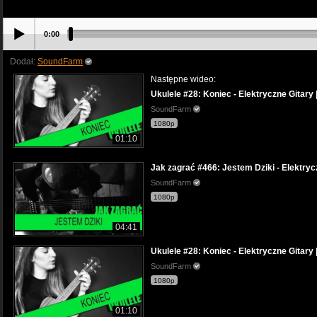
0:00
Dodał:
SoundFarm
Następne wideo:
Ukulele #28: Koniec - Elektryczne Gitary 
SoundFarm
1080p
01:10
Jak zagrać #466: Jestem Dziki - Elektryc
SoundFarm
1080p
04:41
Ukulele #28: Koniec - Elektryczne Gitary 
SoundFarm
1080p
01:10