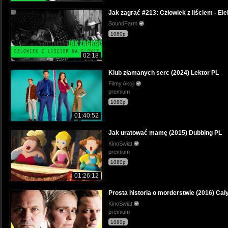
Jak zagrać #213: Człowiek z liściem - Ele
SoundFarm
1080p
02:18
Klub złamanych serc (2024) Lektor PL
Filmy Akcji
premium
1080p
01:40:52
Jak uratować mamę (2015) Dubbing PL
KinoSwiat
premium
1080p
01:26:12
Prosta historia o morderstwie (2016) Cały
KinoSwiat
premium
1080p