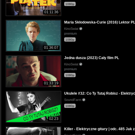
1080p
01:11:36
Maria Skłodowska-Curie (2016) Lektor P
KinoSwiat
premium
1080p
01:36:07
Jedna dusza (2023) Cały film PL
KinoSwiat
premium
1080p
01:33:19
Ukulele #32: Co Ty Tutaj Robisz - Elektry
SoundFarm
1080p
02:23
Killer - Elektryczne gitary | odc. 485 Jak z