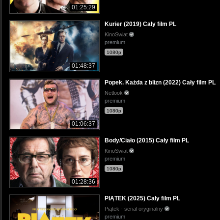
01:25:29
Kurier (2019) Cały film PL
KinoSwiat
premium
1080p
01:48:37
Popek. Każda z blizn (2022) Cały film PL
Netlook
premium
1080p
01:06:37
Body/Ciało (2015) Cały film PL
KinoSwiat
premium
1080p
01:28:36
PIĄTEK (2025) Cały film PL
Piątek - serial oryginalny
premium