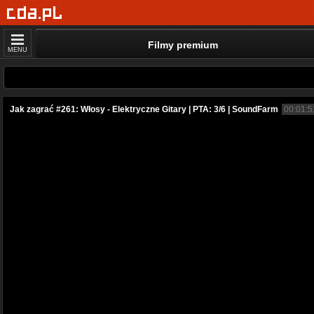
Filmy premium
MENU
Jak zagrać #261: Włosy - Elektryczne Gitary | PTA: 3/6 | SoundFarm
00:01:5