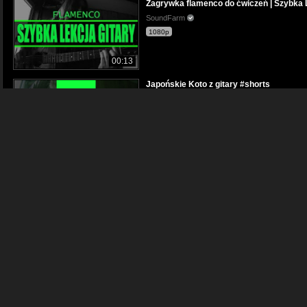
Zagrywka flamenco do ćwiczeń | Szybka 
SoundFarm
1080p
00:13
Japońskie Koto z gitary #shorts
SoundFarm
480p
00:54
Budowa gitary | Gitara dla zielonych #sho
SoundFarm
480p
00:59
Dźwięki na gitarze | SoundFarm
SoundFarm
1080p
15:36