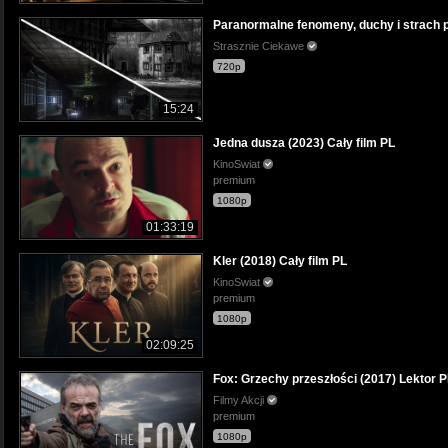
Paranormalne fenomeny, duchy i strac
Strasznie Ciekawe
720p
15:24
Jedna dusza (2023) Cały film PL
KinoSwiat
premium
1080p
01:33:19
Kler (2018) Cały film PL
KinoSwiat
premium
1080p
02:09:25
Fox: Grzechy przeszłości (2017) Lektor 
Filmy Akcji
premium
1080p