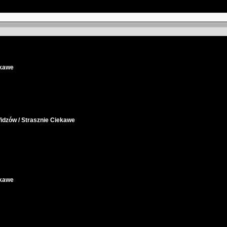
ekawe
idzów / Strasznie Ciekawe
ekawe