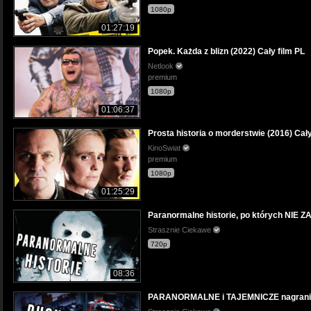
1080p
01:27:19
Popek. Każda z blizn (2022) Cały film PL
Netlook
premium
1080p
01:06:37
Prosta historia o morderstwie (2016) Cały
KinoSwiat
premium
1080p
01:25:29
Paranormalne historie, po których NIE Z
Strasznie Ciekawe
720p
08:36
PARANORMALNE i TAJEMNICZE nagrania!