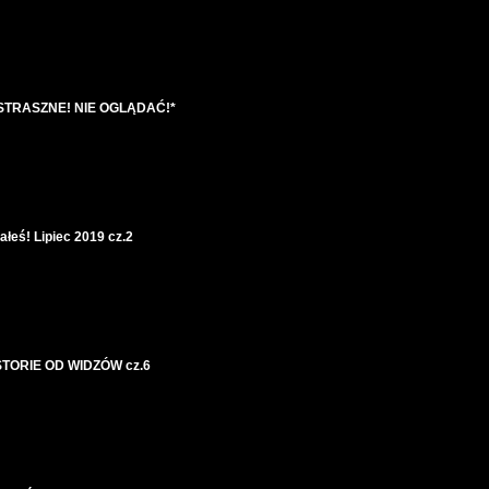
TRASZNE! NIE OGLĄDAĆ!*
ałeś! Lipiec 2019 cz.2
STORIE OD WIDZÓW cz.6