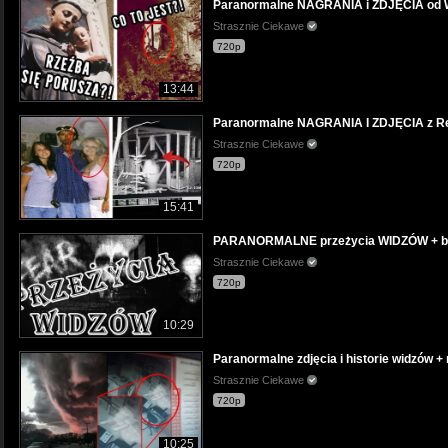
Paranormalne NAGRANIA i ZDJĘCIA od W
Strasznie Ciekawe
720p
13:44
Paranormalne NAGRANIA I ZDJĘCIA z Red
Strasznie Ciekawe
720p
15:41
PARANORMALNE przeżycia WIDZÓW + bon
Strasznie Ciekawe
720p
10:29
Paranormalne zdjęcia i historie widzów +
Strasznie Ciekawe
720p
10:25