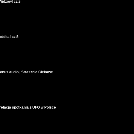
idzów! cz.8
dita! cz.5
us audio | Strasznie Ciekawe
 relacja spotkania z UFO w Polsce