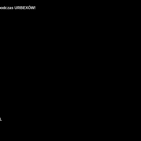
h podczas URBEXÓW!
PL