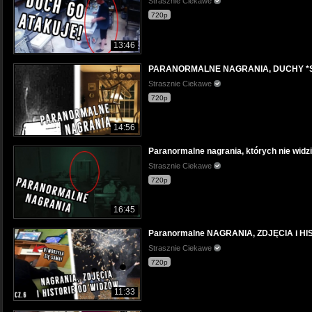
Strasznie Ciekawe
720p
13:46
PARANORMALNE NAGRANIA, DUCHY *S
Strasznie Ciekawe
720p
14:56
Paranormalne nagrania, których nie widzi
Strasznie Ciekawe
720p
16:45
Paranormalne NAGRANIA, ZDJĘCIA i HI
Strasznie Ciekawe
720p
11:33