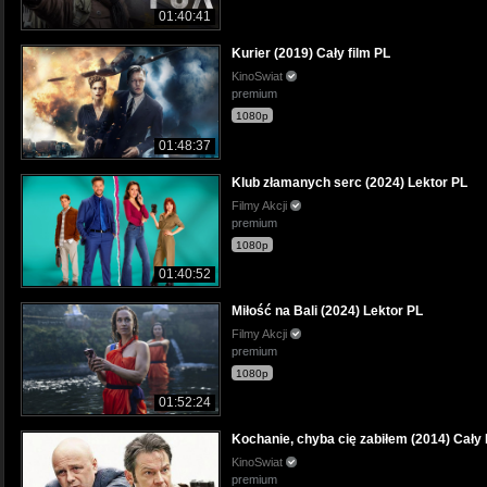
01:40:41
Kurier (2019) Cały film PL
KinoSwiat
premium
1080p
01:48:37
Klub złamanych serc (2024) Lektor PL
Filmy Akcji
premium
1080p
01:40:52
Miłość na Bali (2024) Lektor PL
Filmy Akcji
premium
1080p
01:52:24
Kochanie, chyba cię zabiłem (2014) Cały 
KinoSwiat
premium