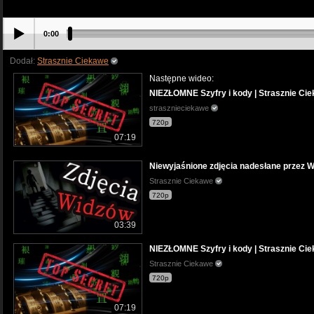
0:00
Dodał:
Strasznie Ciekawe
Następne wideo:
NIEZŁOMNE Szyfry i kody | Strasznie Ci
strasznieciekawe
720p
07:19
Niewyjaśnione zdjęcia nadesłane przez W
Strasznie Ciekawe
720p
03:39
NIEZŁOMNE Szyfry i kody | Strasznie Ci
Strasznie Ciekawe
720p
07:19