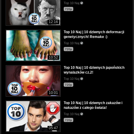
Top 10 Naj
720p
12:16
Top 10 Naj | 10 dziwnych deformacji
genetycznych! Remake :)
Top 10 Naj
720p
10:52
Top 10 Naj | 10 dziwnych japońskich
wynalazków cz.2!
Top 10 Naj
720p
10:01
Top 10 Naj | 10 dziwnych zakazów i
nakazów z całego świata!
Top 10 Naj
720p
05:47