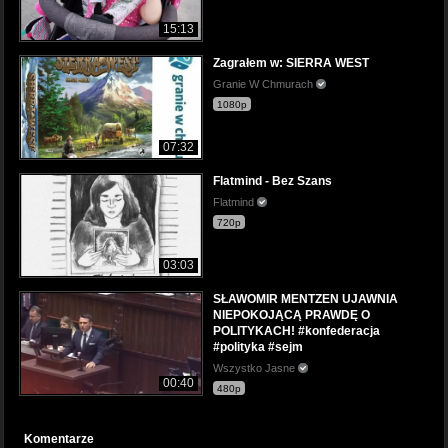
15:13
Zagrałem w: SIERRA WEST
Granie W Chmurach
1080p
07:32
Flatmind - Bez Szans
Flatmind
720p
03:03
SŁAWOMIR MENTZEN UJAWNIA
NIEPOKOJĄCĄ PRAWDĘ O
POLITYKACH! #konfederacja
#polityka #sejm
Wszystko Jasne
00:40
480p
Komentarze