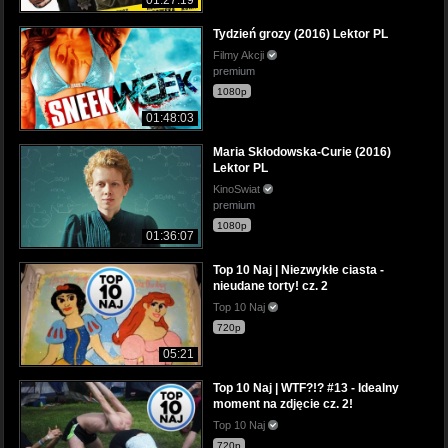
Tydzień grozy (2016) Lektor PL
Filmy Akcji
premium
1080p
01:48:03
Maria Skłodowska-Curie (2016)
Lektor PL
KinoSwiat
premium
1080p
01:36:07
Top 10 Naj | Niezwykłe ciasta -
nieudane torty! cz. 2
Top 10 Naj
720p
05:21
Top 10 Naj | WTF?!? #13 - Idealny
moment na zdjęcie cz. 2!
Top 10 Naj
720p