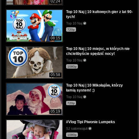
02:24
Top 10 Naj | 10 kultowych gier z lat 90-
tych!
Top 10 Naj
720p
08:15
Top 10 Naj | 10 miejsc, w których nie
chcielibyście spędzić nocy!
Top 10 Naj
1080p
05:58
Top 10 Naj | 10 Mikołajów, którzy
łamią system! ;)
Top 10 Naj
720p
05:19
#Vlog Tipi Piwonie Lumpeks
SJ salomeajuli
1080p