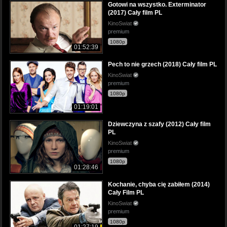
Gotowi na wszystko. Exterminator
(2017) Cały film PL
KinoSwiat
premium
1080p
01:52:39
Pech to nie grzech (2018) Cały film PL
KinoSwiat
premium
1080p
01:19:01
Dziewczyna z szafy (2012) Cały film
PL
KinoSwiat
premium
1080p
01:28:46
Kochanie, chyba cię zabiłem (2014)
Cały Film PL
KinoSwiat
premium
1080p
01:27:19