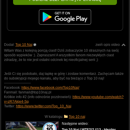
Dodał:
Top 10 Naj
zwiń opis video
Witam Was z kolejną porcją ciast! Dziś zobaczycie 10 strasznych na swój
sposób wypieków :). Zapraszam! A wszystkim fanom niezwykłych ciast
zdradzę, że to nie jest ostatni odcinek tej nieoficjalnej serii ;)
Jeśli Ci się podobało, daj łapkę w górę i zostaw komentarz. Zachęcam także
do subskrypcji mojego kanału, aby być na bieżąco z Top 10 naj!
-----------------------
Facebook:
https://www.facebook.com/Top10Naj/
Fanmail: fanmail@top10naj.pl
Krótkie info #2 (info odnośnie pozdrowień):
https://www.youtube.com/watch?
v=zR7Akje4-Sg
Twitter:
https://www.twitter.com/Top_10_Naj
W katalogu:
Top 10 naj
Następne wideo:
Top 10 Naj | WTF?!? #13 - Idealny