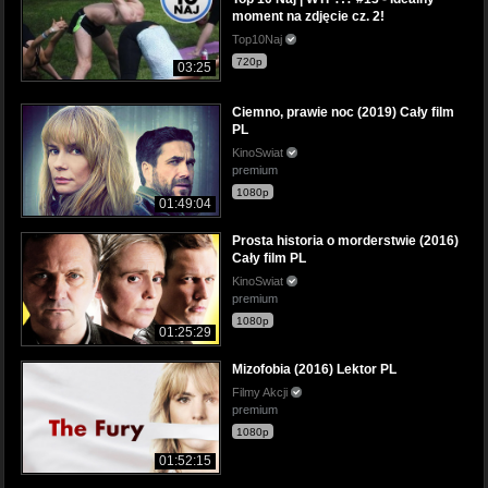
moment na zdjęcie cz. 2!
Top10Naj
720p
03:25
Ciemno, prawie noc (2019) Cały film
PL
KinoSwiat
premium
1080p
01:49:04
Prosta historia o morderstwie (2016)
Cały film PL
KinoSwiat
premium
1080p
01:25:29
Mizofobia (2016) Lektor PL
Filmy Akcji
premium
1080p
01:52:15