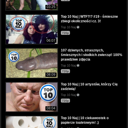
03:25
Top 10 Naj | WTF?!? #19 - śmieszne
zbiegi okoliczności cz. 3!
Top 10 Naj
720p
06:07
107 dziwnych, strasznych,
śmiesznych i słodkich zwierząt! 100%
prawdziwe zdjęcia
Top 10 Naj
720p
08:09
Top 10 Naj | 10 artystów, którzy Cię
zadziwią!
Top 10 Naj
720p
08:04
Top 10 Naj | 10 ciekawostek o
papierze toaletowym! ;)