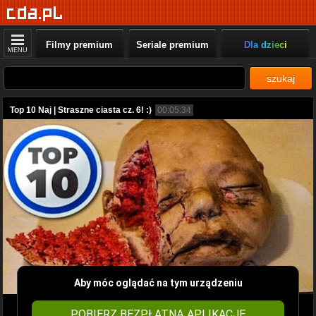
Filmy premium
Seriale premium
Dla dzieci
MENU
szukaj
Top 10 Naj | Straszne ciasta cz. 6! :)
00:05:34
Aby móc oglądać na tym urządzeniu
POBIERZ BEZPŁATNĄ APLIKACJĘ