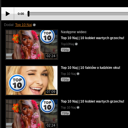
0:00
Dodał:
Top 10 Naj
Następne wideo:
Top 10 Naj | 10 kobiet wartych grzechu!
Top10Naj
720p
02:24
Top 10 Naj | 10 faktów o ludzkim oku!
Top 10 Naj
720p
07:09
Top 10 Naj | 10 kobiet wartych grzechu!
Top 10 Naj
720p
02:24