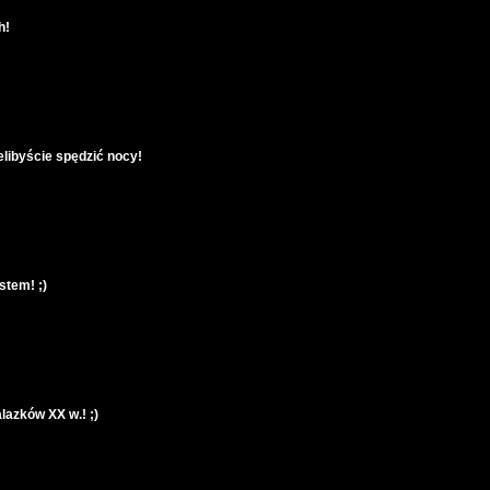
h!
ielibyście spędzić nocy!
stem! ;)
azków XX w.! ;)