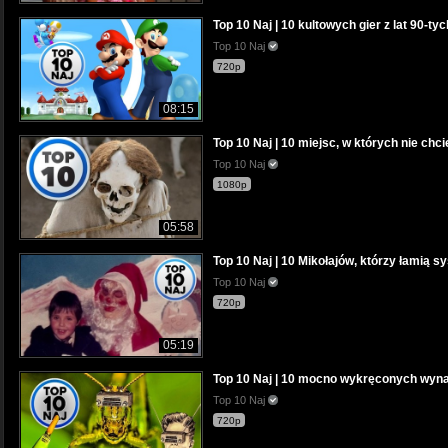
Top 10 Naj | 10 kultowych gier z lat 90-tyc
Top 10 Naj
720p
08:15
Top 10 Naj | 10 miejsc, w których nie chc
Top 10 Naj
1080p
05:58
Top 10 Naj | 10 Mikołajów, którzy łamią sy
Top 10 Naj
720p
05:19
Top 10 Naj | 10 mocno wykręconych wynal
Top 10 Naj
720p