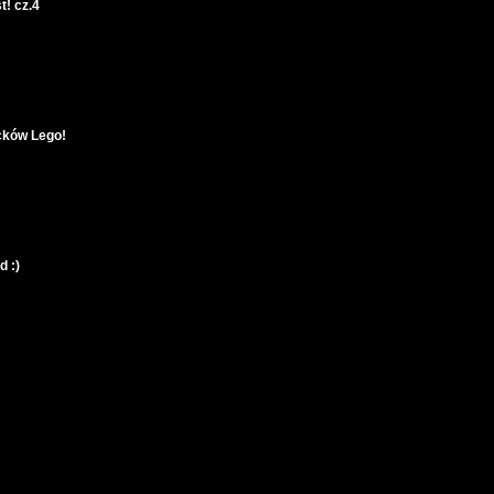
t! cz.4
ocków Lego!
d :)