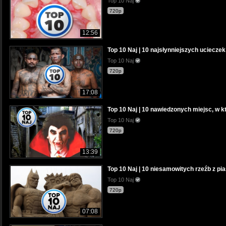
Top 10 Naj
720p
12:56
Top 10 Naj | 10 najsłynniejszych ucieczek 
Top 10 Naj
720p
17:08
Top 10 Naj | 10 nawiedzonych miejsc, w k
Top 10 Naj
720p
13:39
Top 10 Naj | 10 niesamowitych rzeźb z pi
Top 10 Naj
720p
07:08