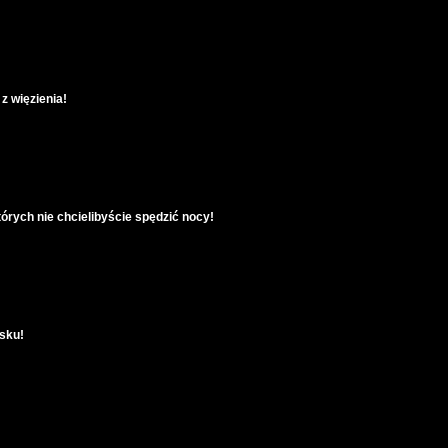
z więzienia!
tórych nie chcielibyście spędzić nocy!
asku!