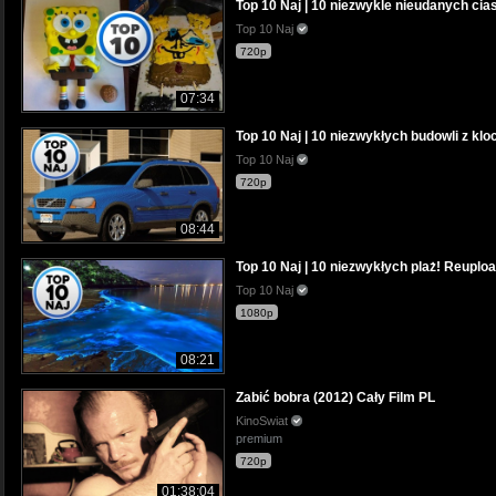
Top 10 Naj | 10 niezwykle nieudanych cias
Top 10 Naj
720p
07:34
Top 10 Naj | 10 niezwykłych budowli z kl
Top 10 Naj
720p
08:44
Top 10 Naj | 10 niezwykłych plaż! Reuploa
Top 10 Naj
1080p
08:21
Zabić bobra (2012) Cały Film PL
KinoSwiat
premium
720p
01:38:04