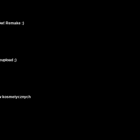
tów! Remake :)
eupload ;)
gów kosmetycznych