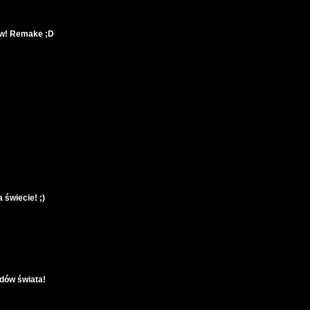
ów! Remake ;D
 świecie! ;)
dów świata!