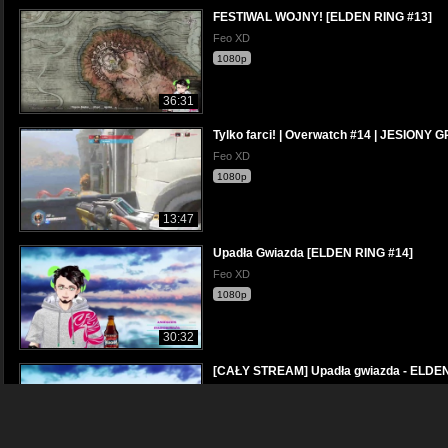
FESTIWAL WOJNY! [ELDEN RING #13]
Feo XD
1080p
36:31
Tylko farci! | Overwatch #14 | JESIONY 
Feo XD
1080p
13:47
Upadła Gwiazda [ELDEN RING #14]
Feo XD
1080p
30:32
[CAŁY STREAM] Upadła gwiazda - ELDEN
Feo XD
1080p