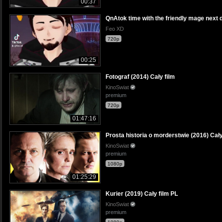
00:37
QnAtok time with the friendly mage next 
Feo XD
720p
00:25
Fotograf (2014) Cały film
KinoSwiat
premium
720p
01:47:16
Prosta historia o morderstwie (2016) Cały
KinoSwiat
premium
1080p
01:25:29
Kurier (2019) Cały film PL
KinoSwiat
premium