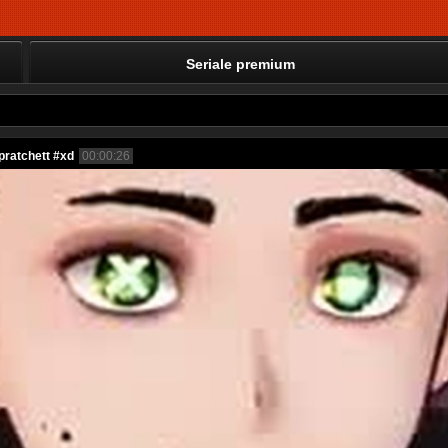
Seriale premium
#pratchett #xd
00:00:26