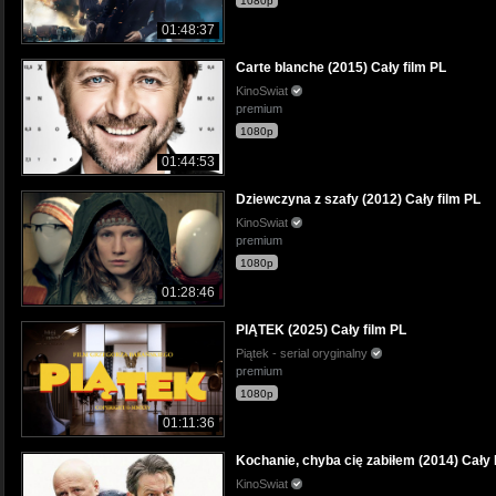
1080p
01:48:37
Carte blanche (2015) Cały film PL
KinoSwiat
premium
1080p
01:44:53
Dziewczyna z szafy (2012) Cały film PL
KinoSwiat
premium
1080p
01:28:46
PIĄTEK (2025) Cały film PL
Piątek - serial oryginalny
premium
1080p
01:11:36
Kochanie, chyba cię zabiłem (2014) Cały 
KinoSwiat