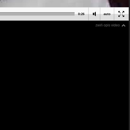
0:26
auto
zwiń opis video