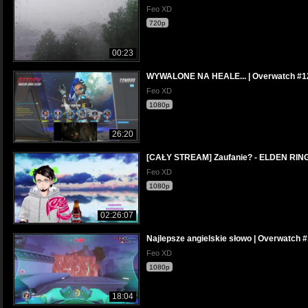
Feo XD
720p
00:23
WYWALONE NA HEALE... | Overwatch #1
Feo XD
1080p
26:20
[CAŁY STREAM] Zaufanie? - ELDEN RING
Feo XD
1080p
02:26:07
Najlepsze angielskie słowo | Overwatch
Feo XD
1080p
18:04