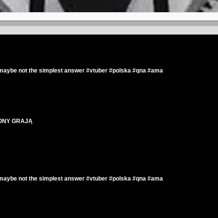
t maybe not the simplest answer #vtuber #polska #qna #ama
SIONY GRAJĄ
t maybe not the simplest answer #vtuber #polska #qna #ama