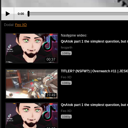
0:00
Dodał:
Feo XD
Następne wideo:
QnAtok part 1 the simplest question, bu
feogarth
1080p
00:37
TITLER? (NSFW?) | Overwatch #11 | JE
Feo XD
1080p
23:49
QnAtok part 1 the simplest question, bu
Feo XD
1080p