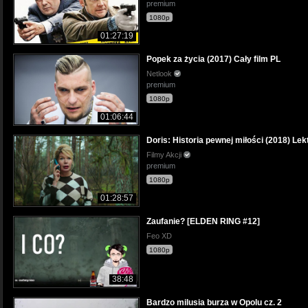
premium
1080p
01:27:19
Popek za życia (2017) Cały film PL
Netlook
premium
1080p
01:06:44
Doris: Historia pewnej miłości (2018) Lek
Filmy Akcji
premium
1080p
01:28:57
Zaufanie? [ELDEN RING #12]
Feo XD
1080p
38:48
Bardzo milusia burza w Opolu cz. 2