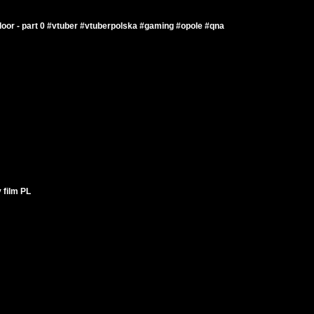
door - part 0 #vtuber #vtuberpolska #gaming #opole #qna
 film PL