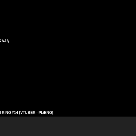
GRAJĄ
 RING #14 [VTUBER - PL/ENG]