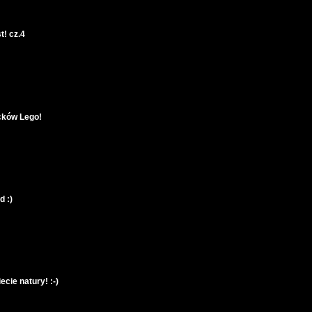
t! cz.4
ocków Lego!
d :)
ecie natury! :-)