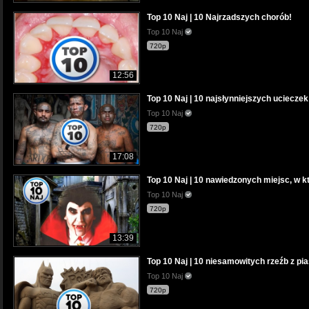
Top 10 Naj | 10 Najrzadszych chorób!
Top 10 Naj
720p
12:56
Top 10 Naj | 10 najsłynniejszych ucieczek 
Top 10 Naj
720p
17:08
Top 10 Naj | 10 nawiedzonych miejsc, w k
Top 10 Naj
720p
13:39
Top 10 Naj | 10 niesamowitych rzeźb z pi
Top 10 Naj
720p