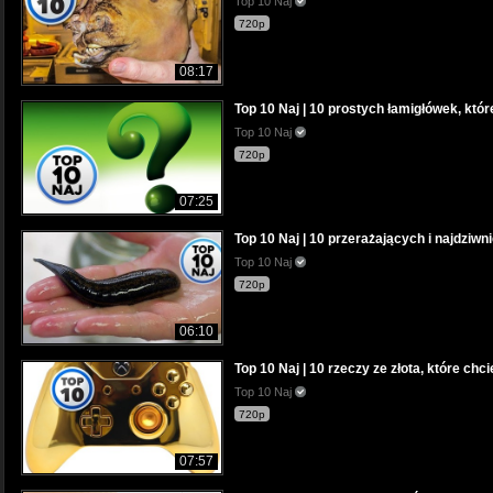
Top 10 Naj
720p
08:17
Top 10 Naj | 10 prostych łamigłówek, któr
Top 10 Naj
720p
07:25
Top 10 Naj | 10 przerażających i najdziw
Top 10 Naj
720p
06:10
Top 10 Naj | 10 rzeczy ze złota, które chci
Top 10 Naj
720p
07:57