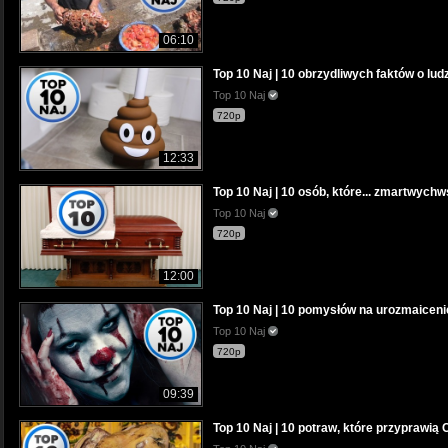
06:10
Top 10 Naj | 10 obrzydliwych faktów o ludz
Top 10 Naj
720p
12:33
Top 10 Naj | 10 osób, które... zmartwychw
Top 10 Naj
720p
12:00
Top 10 Naj | 10 pomysłów na urozmaiceni
Top 10 Naj
720p
09:39
Top 10 Naj | 10 potraw, które przyprawią 