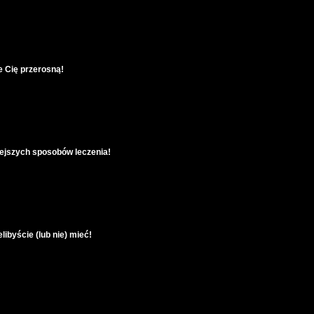
e Cię przerosną!
niejszych sposobów leczenia!
elibyście (lub nie) mieć!