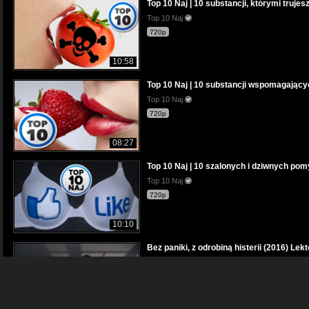
Top 10 Naj | 10 substancji, którymi trujes
Top 10 Naj
720p
10:58
Top 10 Naj | 10 substancji wspomagający
Top 10 Naj
720p
08:27
Top 10 Naj | 10 szalonych i dziwnych pom
Top 10 Naj
720p
10:10
Bez paniki, z odrobiną histerii (2016) Lek
Video Brothers
premium
1080p
01:29:39