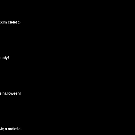
kim ciele! ;)
stały!
e halloween!
Cię o mdłości!