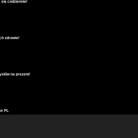
z się codziennie!
ch zdrowie!
ysłów na prezent!
tor PL