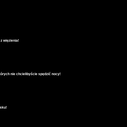
z więzienia!
tórych nie chcielibyście spędzić nocy!
asku!