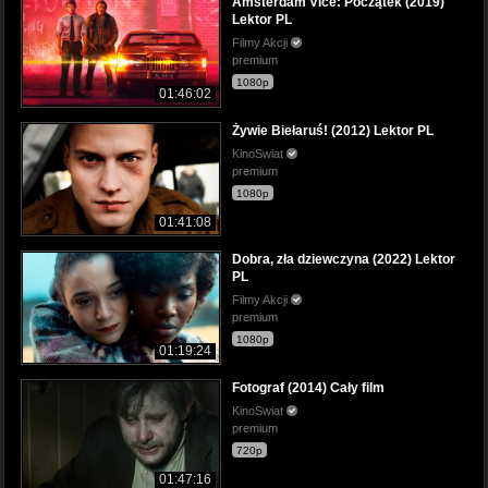
Amsterdam Vice: Początek (2019)
Lektor PL
Filmy Akcji
premium
1080p
01:46:02
Żywie Biełaruś! (2012) Lektor PL
KinoSwiat
premium
1080p
01:41:08
Dobra, zła dziewczyna (2022) Lektor
PL
Filmy Akcji
premium
1080p
01:19:24
Fotograf (2014) Cały film
KinoSwiat
premium
720p
01:47:16