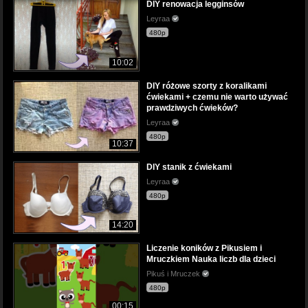
DIY renowacja legginsów
Leyraa
480p
10:02
DIY różowe szorty z koralikami
ćwiekami + czemu nie warto używać
prawdziwych ćwieków?
Leyraa
480p
10:37
DIY stanik z ćwiekami
Leyraa
480p
14:20
Liczenie koników z Pikusiem i
Mruczkiem Nauka liczb dla dzieci
Pikuś i Mruczek
480p
00:15