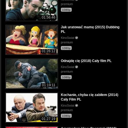
premium
1080p
01:56:46
Jak uratować mamę (2015) Dubbing
PL
KinoSwiat
premium
1080p
01:26:12
Odnajdę cię (2018) Cały film PL
KinoSwiat
premium
1080p
01:19:11
Kochanie, chyba cię zabiłem (2014)
Cały Film PL
KinoSwiat
premium
1080p
01:27:19