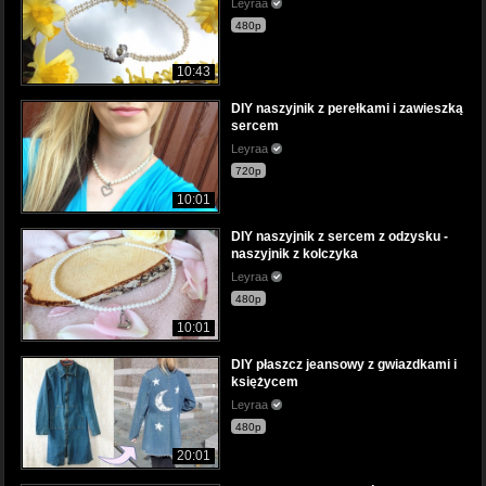
Leyraa
480p
10:43
DIY naszyjnik z perełkami i zawieszką
sercem
Leyraa
720p
10:01
DIY naszyjnik z sercem z odzysku -
naszyjnik z kolczyka
Leyraa
480p
10:01
DIY płaszcz jeansowy z gwiazdkami i
księżycem
Leyraa
480p
20:01