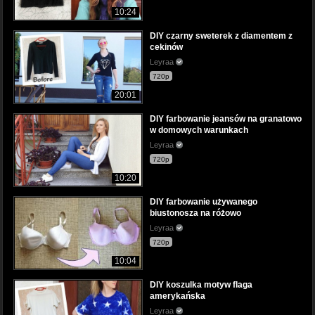
10:24
DIY czarny sweterek z diamentem z
cekinów
Leyraa
720p
20:01
DIY farbowanie jeansów na granatowo
w domowych warunkach
Leyraa
720p
10:20
DIY farbowanie używanego
biustonosza na różowo
Leyraa
720p
10:04
DIY koszulka motyw flaga
amerykańska
Leyraa