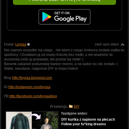
Dodał:
Leyraa
zwiń opis video
Nie zawsze wszystko się udaje... nie wiem z czego zrobiona została siatka tej
spódnicy :/ Dostałam ją od osoby trzeciej bez metki, a nie wiadomo ile
wcześniej osób ją posiadało, kto pozbył się metki :(
Barwnik zabarwił podszewkę bardzo mocno, a na siatce nic nie zostało :(
Słabe, nieudane, najgorsze DIY w mojej historii
Blog
http://leyraa.blogspot.com
IG
http://instagram.com/leyraa
FB
http://facebook.com/leyraablog
W katalogu:
DIY
Następne wideo:
DIY kurtka z napisem na plecach
Follow your fu*king dreams