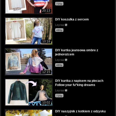
720p
20:13
DIY koszulka z sercem
Leyraa
480p
10:18
DIY kurtka jeansowa ombre z
jednorożcem
Leyraa
480p
12:15
DIY kurtka z napisem na plecach
Follow your fu*king dreams
Leyraa
720p
10:02
DIY naszyjnik z kotkiem z odzysku