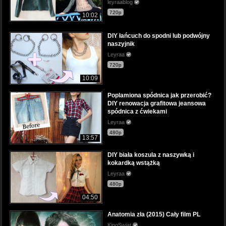
leyraablog
720p
10:02
DIY łańcuch do spodni lub podwójny
naszyjnik
Leyraa
720p
10:09
Poplamiona spódnica jak przerobić?
DIY renowacja grafitowa jeansowa
spódnica z ćwiekami
Leyraa
480p
13:57
DIY biała koszula z naszywką i
kokardką wstążką
Leyraa
480p
04:50
Anatomia zła (2015) Cały film PL
KinoSwiat