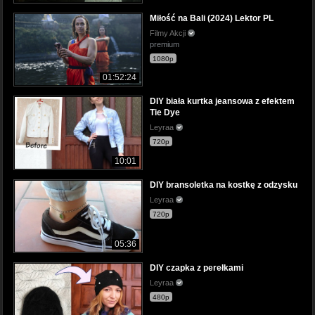
Miłość na Bali (2024) Lektor PL
Filmy Akcji
premium
1080p
01:52:24
DIY biała kurtka jeansowa z efektem
Tie Dye
Leyraa
720p
10:01
DIY bransoletka na kostkę z odzysku
Leyraa
720p
05:36
DIY czapka z perełkami
Leyraa
480p