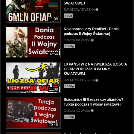
SWIATOWEJ
ŚWIATOWA DYSZKA
480p
11:09
Kolaboranci czy Realiści - Dania
podczas II Wojny Światowej
Oblicza XX Wieku
1080p
32:54
10 PAŃSTW Z NAJWIĘKSZĄ ILOŚCIĄ
OFIAR PODCZAS II WOJNY
ŚWIATOWEJ
ŚWIATOWA DYSZKA
1080p
11:09
Sojusznicy III Rzeszy czy aliantów?
Turcja podczas II wojny światowej
Oblicza XX Wieku
1080p
29:48