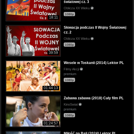
światowej cz. 3
Oblicza XX Wieku
1080p
18:11
Słowacja podczas II Wojny Światowej
cz. 2
Oblicza XX Wieku
1080p
39:59
Wesele w Toskanii (2014) Lektor PL
Filmy Akcji
premium
1080p
01:44:13
Zabawa zabawa (2018) Cały film PL
KinoSwiat
premium
1080p
01:24:57
Miłość na Bali (2024) Lektor PL