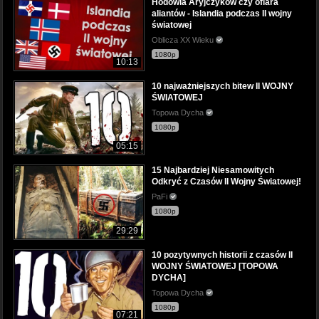
Hodowla Aryjczyków czy ofiara
aliantów - Islandia podczas II wojny
światowej
Oblicza XX Wieku
1080p
10:13
10 najważniejszych bitew II WOJNY
ŚWIATOWEJ
Topowa Dycha
1080p
05:15
15 Najbardziej Niesamowitych
Odkryć z Czasów II Wojny Światowej!
PaFi
1080p
29:29
10 pozytywnych historii z czasów II
WOJNY ŚWIATOWEJ [TOPOWA
DYCHA]
Topowa Dycha
1080p
07:21