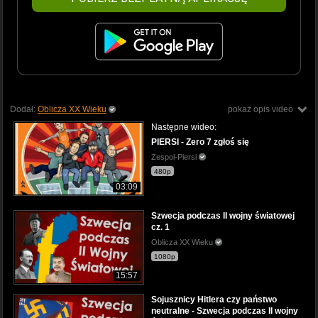
Dodał:
Oblicza XX Wieku
pokaż opis video
Następne wideo:
PIERSI - Zero 7 zgłoś się
Zespol-Piersi
480p
03:09
Szwecja podczas II wojny światowej
cz. 1
Oblicza XX Wieku
1080p
15:57
Sojusznicy Hitlera czy państwo
neutralne - Szwecja podczas II wojny