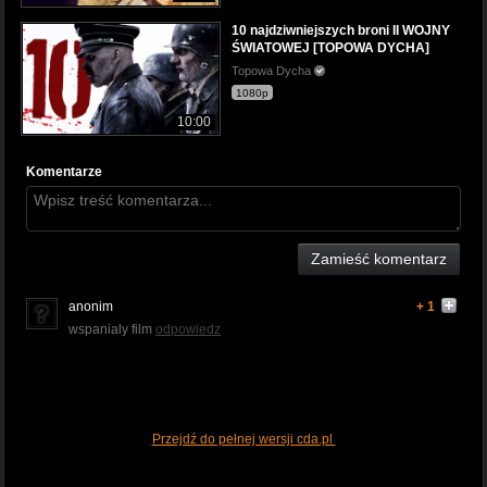
10 najdziwniejszych broni II WOJNY
ŚWIATOWEJ [TOPOWA DYCHA]
Topowa Dycha
1080p
10:00
Komentarze
Zamieść komentarz
anonim
+ 1
wspanialy film
odpowiedz
Przejdź do pełnej wersji cda.pl