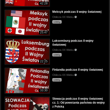
42:28
Meksyk podczas II wojny światowej
Oblicza XX Wieku
1080p
25:47
Luksemburg podczas II wojny
światowej
Oblicza XX Wieku
1080p
22:25
Finlandia podczas II wojny światowej
Oblicza XX Wieku
1080p
33:30
Słowacja podczas II wojny światowej
cz. 1: Od powstania państwa do wojny
z Polską