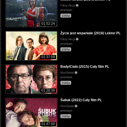
Filmy Akcji
premium
1080p
01:52:24
Życie jest wspaniałe (2018) Lektor PL
Filmy Akcji
premium
1080p
01:37:09
Body/Ciało (2015) Cały film PL
KinoSwiat
premium
1080p
01:28:36
Śubuk (2022) Cały film PL
KinoSwiat
premium
1080p
01:47:00