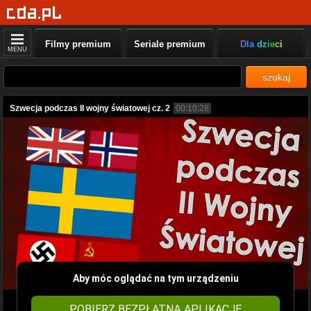
Filmy premium
Seriale premium
Dla dzieci
MENU
szukaj
Szwecja podczas II wojny światowej cz. 2
00:10:28
Aby móc oglądać na tym urządzeniu
POBIERZ BEZPŁATNĄ APLIKACJĘ