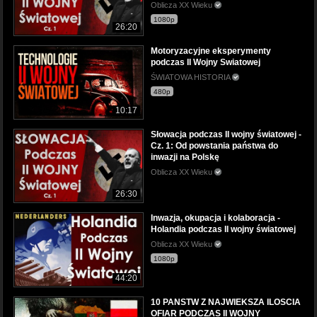
Oblicza XX Wieku
1080p
26:20
Motoryzacyjne eksperymenty
podczas II Wojny Swiatowej
ŚWIATOWA HISTORIA
480p
10:17
Słowacja podczas II wojny światowej -
Cz. 1: Od powstania państwa do
inwazji na Polskę
Oblicza XX Wieku
26:30
Inwazja, okupacja i kolaboracja -
Holandia podczas II wojny światowej
Oblicza XX Wieku
1080p
44:20
10 PANSTW Z NAJWIEKSZA ILOSCIA
OFIAR PODCZAS II WOJNY