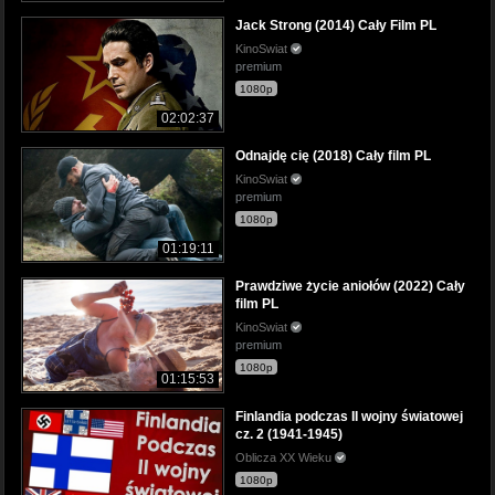
Jack Strong (2014) Cały Film PL
KinoSwiat
premium
1080p
02:02:37
Odnajdę cię (2018) Cały film PL
KinoSwiat
premium
1080p
01:19:11
Prawdziwe życie aniołów (2022) Cały
film PL
KinoSwiat
premium
1080p
01:15:53
Finlandia podczas II wojny światowej
cz. 2 (1941-1945)
Oblicza XX Wieku
1080p