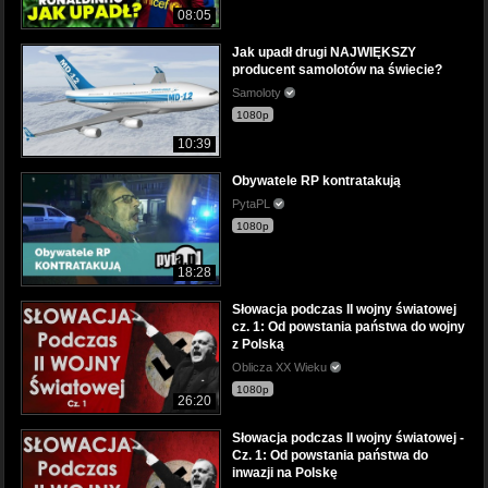
08:05
Jak upadł drugi NAJWIĘKSZY
producent samolotów na świecie?
Samoloty
1080p
10:39
Obywatele RP kontratakują
PytaPL
1080p
18:28
Słowacja podczas II wojny światowej
cz. 1: Od powstania państwa do wojny
z Polską
Oblicza XX Wieku
1080p
26:20
Słowacja podczas II wojny światowej -
Cz. 1: Od powstania państwa do
inwazji na Polskę