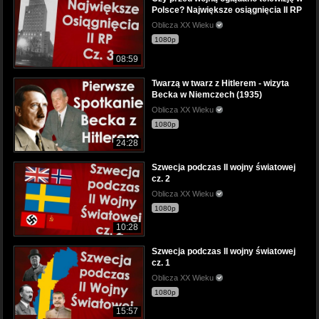
Polsce? Największe osiągnięcia II RP
Oblicza XX Wieku
1080p
08:59
Twarzą w twarz z Hitlerem - wizyta
Becka w Niemczech (1935)
Oblicza XX Wieku
1080p
24:28
Szwecja podczas II wojny światowej
cz. 2
Oblicza XX Wieku
1080p
10:28
Szwecja podczas II wojny światowej
cz. 1
Oblicza XX Wieku
1080p
15:57