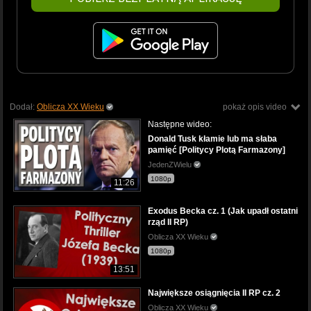
Dodał:
Oblicza XX Wieku
pokaż opis video
Następne wideo:
Donald Tusk kłamie lub ma słaba
pamięć [Politycy Plotą Farmazony]
JedenZWielu
1080p
11:26
Exodus Becka cz. 1 (Jak upadł ostatni
rząd II RP)
Oblicza XX Wieku
1080p
13:51
Największe osiągnięcia II RP cz. 2
Oblicza XX Wieku