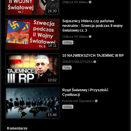
Oblicza XX Wieku
26:30
Sojusznicy Hitlera czy państwo
neutralne - Szwecja podczas II wojny
światowej cz. 3
Oblicza XX Wieku
1080p
18:11
10 NAJWIEKSZYCH TAJEMNIC III RP
ŚWIATOWA DYSZKA
720p
10:02
Rząd Światowy i Przyszłość
Cywilizacji
Kosmiczne Opowieści
1080p
15:46
Komentarze