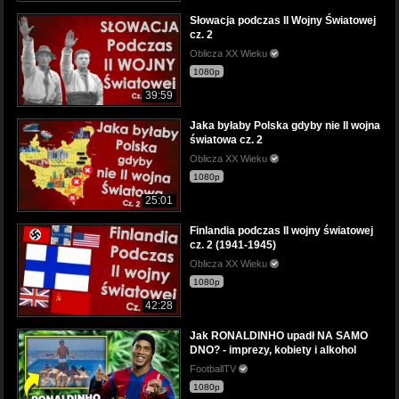
Słowacja podczas II Wojny Światowej
cz. 2
Oblicza XX Wieku
1080p
39:59
Jaka byłaby Polska gdyby nie II wojna
światowa cz. 2
Oblicza XX Wieku
1080p
25:01
Finlandia podczas II wojny światowej
cz. 2 (1941-1945)
Oblicza XX Wieku
1080p
42:28
Jak RONALDINHO upadł NA SAMO
DNO? - imprezy, kobiety i alkohol
FootballTV
1080p