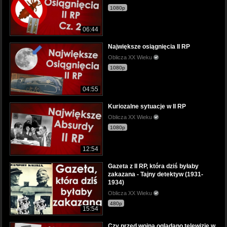
1080p
06:44
Największe osiągnięcia II RP
Oblicza XX Wieku
1080p
04:55
Kuriozalne sytuacje w II RP
Oblicza XX Wieku
1080p
12:54
Gazeta z II RP, która dziś byłaby
zakazana - Tajny detektyw (1931-
1934)
Oblicza XX Wieku
480p
15:54
Czy przed wojną oglądano telewizję w