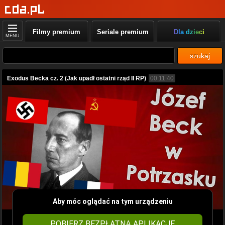
Filmy premium
Seriale premium
Dla dzieci
MENU
szukaj
Exodus Becka cz. 2 (Jak upadł ostatni rząd II RP)
00:11:40
Aby móc oglądać na tym urządzeniu
POBIERZ BEZPŁATNĄ APLIKACJĘ