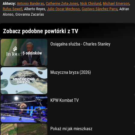
Aktorzy:
Antonio Banderas
,
Catherine Zeta-Jones
,
Nick Chinlund
,
Michael Emerson
,
Rufus Sewell
, Alberto Reyes,
Julio Oscar Mechoso
,
Gustavo Sánchez Parra
, Adrian
Alonso, Giovanna Zacarías
Zobacz podobne powtórki z TV
Osiągalna służba - Charles Stanley
5 odcinków
Muzyczna bryza (2026)
KPW Kombat TV
Pokaż mi jak mieszkasz