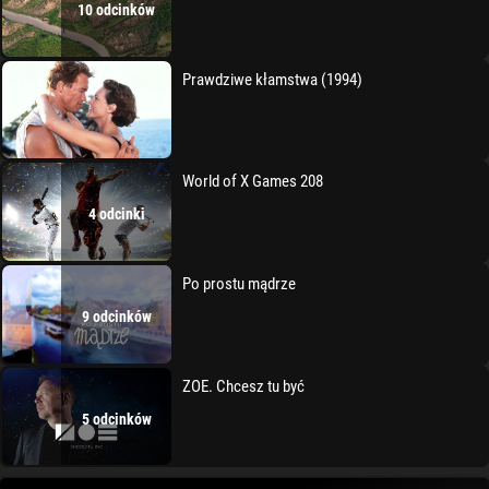
10 odcinków
Prawdziwe kłamstwa (1994)
World of X Games 208
4 odcinki
Po prostu mądrze
9 odcinków
ZOE. Chcesz tu być
5 odcinków