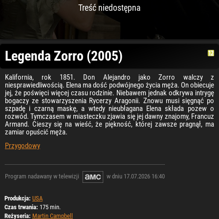
Treść niedostępna
Legenda Zorro (2005)
Kalifornia, rok 1851. Don Alejandro jako Zorro walczy z
niesprawiedliwością. Elena ma dość podwójnego życia męża. On obiecuje
jej, że poświęci więcej czasu rodzinie. Niebawem jednak odkrywa intrygę
bogaczy ze stowarzyszenia Rycerzy Aragonii. Znowu musi sięgnąć po
szpadę i czarną maskę, a wtedy nieubłagana Elena składa pozew o
rozwód. Tymczasem w miasteczku zjawia się jej dawny znajomy, Francuz
Armand. Cieszy się na wieść, że piękność, której zawsze pragnął, ma
zamiar opuścić męża.
Przygodowy
Program nadawany w telewizji
w dniu 17.07.2026 16:40
Produkcja:
USA
Czas trwania:
175 min.
Reżyseria:
Martin Campbell