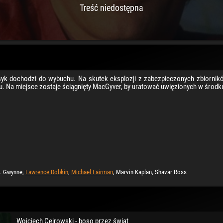
Treść niedostępna
k dochodzi do wybuchu. Na skutek eksplozji z zabezpieczonych zbiorników
u. Na miejsce zostaje ściągnięty MacGyver, by uratować uwięzionych w śro
C. Gwynne,
Lawrence Dobkin
,
Michael Fairman
, Marvin Kaplan, Shavar Ross
Wojciech Cejrowski - boso przez świat