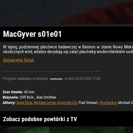
MacGyver s01e01
W tajnej, podziemnej placówce badawczej w Bannon w stanie Nowy Meksy
okolicznych wód, władze decydują się zalać placówkę wodorotlenkiem sod
Sensacyjny
,
Serial
Program nadawany w telewizji
w dniu 30.03.2026 17:00
Czas trwania:
60 min.
Reżyseria:
Cliff Bole , Alan Smithee
Aktorzy:
Dana Elcar
,
Michael Lerner
,
Bruce McGill
, Paul Stewart,
Elya Baskin
, Michael 
Zobacz podobne powtórki z TV