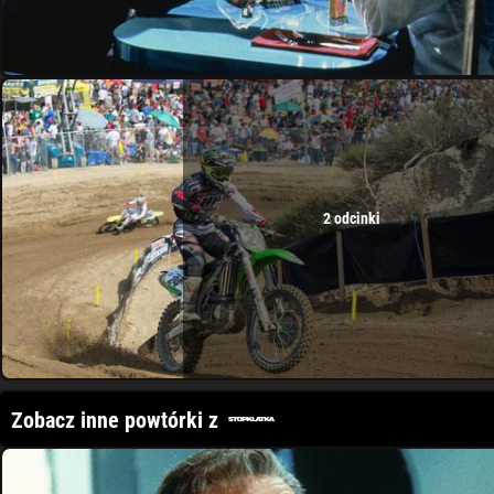
2 odcinki
Zobacz inne powtórki z