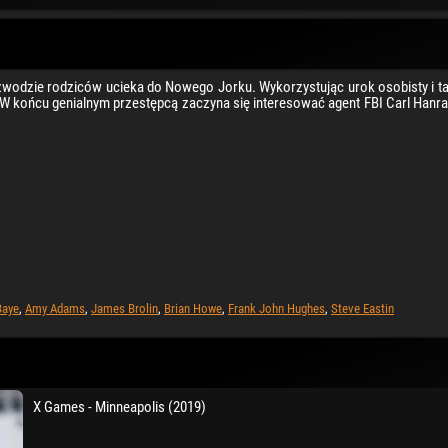
zwodzie rodziców ucieka do Nowego Jorku. Wykorzystując urok osobisty i tale
e. W końcu genialnym przestępcą zaczyna się interesować agent FBI Carl Hanra
Baye
,
Amy Adams
,
James Brolin
,
Brian Howe
,
Frank John Hughes
,
Steve Eastin
X Games - Minneapolis (2019)