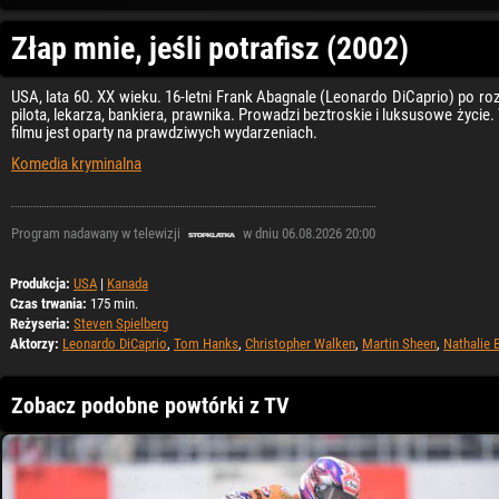
Złap mnie, jeśli potrafisz (2002)
USA, lata 60. XX wieku. 16-letni Frank Abagnale (Leonardo DiCaprio) po ro
pilota, lekarza, bankiera, prawnika. Prowadzi beztroskie i luksusowe życi
filmu jest oparty na prawdziwych wydarzeniach.
Komedia kryminalna
Program nadawany w telewizji
w dniu 06.08.2026 20:00
Produkcja:
USA
|
Kanada
Czas trwania:
175 min.
Reżyseria:
Steven Spielberg
Aktorzy:
Leonardo DiCaprio
,
Tom Hanks
,
Christopher Walken
,
Martin Sheen
,
Nathalie 
Zobacz podobne powtórki z TV