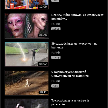
720p
12:09
Rzeczy, które sprawią, że uwierzysz w
kosmitów...
PaFi
1080p
09:09
39 szczęściarzy uchwyconych na
kamerze
PaFi
1080p
08:02
5 Tajemniczych Stworzeń
Uchwyconych Na Kamerze
PaFi
720p
10:11
To co zobaczyła w lustrze ją
przeraziło...