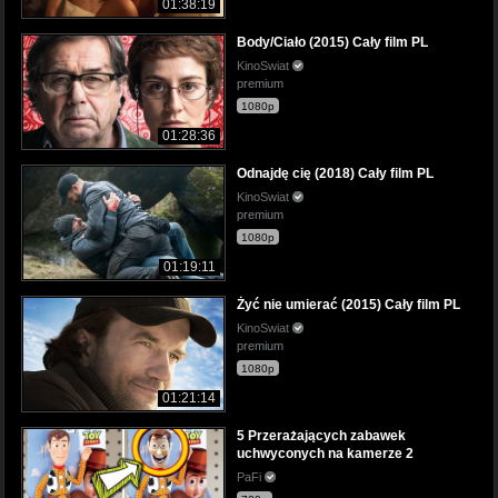
01:38:19
Body/Ciało (2015) Cały film PL
KinoSwiat
premium
1080p
01:28:36
Odnajdę cię (2018) Cały film PL
KinoSwiat
premium
1080p
01:19:11
Żyć nie umierać (2015) Cały film PL
KinoSwiat
premium
1080p
01:21:14
5 Przerażających zabawek
uchwyconych na kamerze 2
PaFi