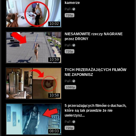
kamerze
PaFi
720p
10:02
NIESAMOWITE rzeczy NAGRANE
przez DRONY
PaFi
720p
10:59
TYCH PRZERAŻAJĄCYCH FILMÓW
NIE ZAPOMNISZ
PaFi
1080p
10:58
5 przerażających filmów o duchach,
które są tak prawdzie że nie
uwierzysz...
PaFi
720p
08:03