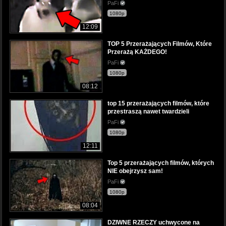
PaFi
1080p
12:09
TOP 5 Przerażających Filmów, Które
Przerażą KAŻDEGO!
PaFi
1080p
08:12
top 15 przerażających filmów, które
przestraszą nawet twardzieli
PaFi
1080p
12:11
Top 5 przerażających filmów, których
NIE obejrzysz sam!
PaFi
1080p
08:04
DZIWNE RZECZY uchwycone na