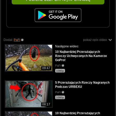
Dodał:
PaFi
pokaż opis video
Następne wideo:
10 Najbardziej Przerażających
Rzeczy Uchwyconych Na Kamerze
GoPro!
PaFi
09:47
1080p
5 Przerażających Rzeczy Nagranych
Podczas URBEXU
PaFi
1080p
08:17
10 Najbardziej Przerażających