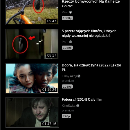
Rzeczy Uchwyconych Na Kamerze
GoPro!
PaFi
1080p
09:47
5 przerażających filmów, których
nigdy wcześniej nie oglądałeś
PaFi
1080p
08:17
Dobra, zła dziewczyna (2022) Lektor
PL
Filmy Akcji
premium
1080p
01:19:24
Fotograf (2014) Cały film
KinoSwiat
premium
720p
01:47:16