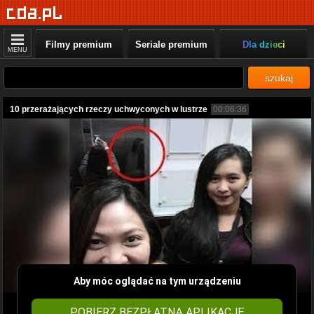
Filmy premium
Seriale premium
Dla dzieci
MENU
szukaj
10 przerażających rzeczy uchwyconych w lustrze
00:06:36
Aby móc oglądać na tym urządzeniu
POBIERZ BEZPŁATNĄ APLIKACJĘ