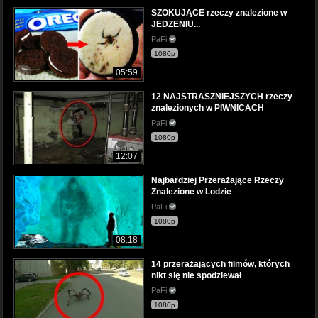
SZOKUJĄCE rzeczy znalezione w
JEDZENIU...
PaFi
1080p
05:59
12 NAJSTRASZNIEJSZYCH rzeczy
znalezionych w PIWNICACH
PaFi
1080p
12:07
Najbardziej Przerażające Rzeczy
Znalezione w Lodzie
PaFi
1080p
08:18
14 przerażających filmów, których
nikt się nie spodziewał
PaFi
1080p