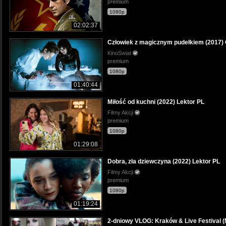
premium
1080p
02:02:37
Człowiek z magicznym pudełkiem (2017) C
KinoSwiat
premium
1080p
01:40:44
Miłość od kuchni (2022) Lektor PL
Filmy Akcji
premium
1080p
01:29:08
Dobra, zła dziewczyna (2022) Lektor PL
Filmy Akcji
premium
1080p
01:19:24
2-dniowy VLOG: Kraków & Live Festival 