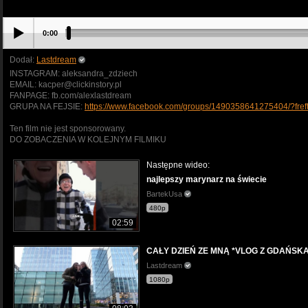
0:00
Dodał:
Lastdream
INSTAGRAM: aleksandra_zdziech
EMAIL: kacper@clickinstory.pl
FANPAGE: fb.com/alexlastdream
GRUPA NA FEJSIE:
https://www.facebook.com/groups/1490358641275404/?fref
Ten film nie jest sponsorowany.
DO ZOBACZENIA W KOLEJNYM FILMIKU
Następne wideo:
najlepszy marynarz na świecie
BartekUsa
480p
02:59
CAŁY DZIEŃ ZE MNĄ *VLOG Z GDAŃSKA
Lastdream
1080p