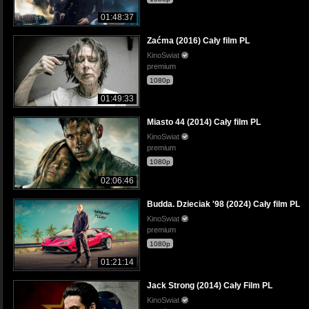
01:48:37
Zaćma (2016) Cały film PL
KinoSwiat
premium
1080p
01:49:33
Miasto 44 (2014) Cały film PL
KinoSwiat
premium
1080p
02:06:46
Budda. Dzieciak '98 (2024) Cały film PL
KinoSwiat
premium
1080p
01:21:14
Jack Strong (2014) Cały Film PL
KinoSwiat