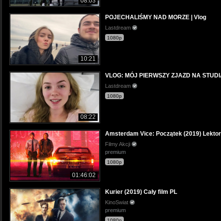
08:03
POJECHALIŚMY NAD MORZE | Vlog
Lastdream
1080p
10:21
VLOG: MÓJ PIERWSZY ZJAZD NA STUDI
Lastdream
1080p
08:22
Amsterdam Vice: Początek (2019) Lektor
Filmy Akcji
premium
1080p
01:46:02
Kurier (2019) Cały film PL
KinoSwiat
premium
1080p