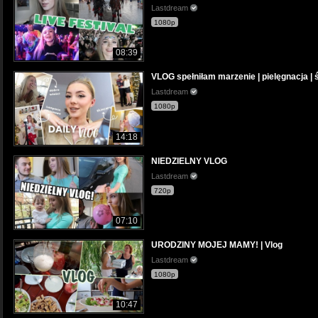
Lastdream
1080p
08:39
VLOG spełniłam marzenie | pielęgnacja | 
Lastdream
1080p
14:18
NIEDZIELNY VLOG
Lastdream
720p
07:10
URODZINY MOJEJ MAMY! | Vlog
Lastdream
1080p
10:47