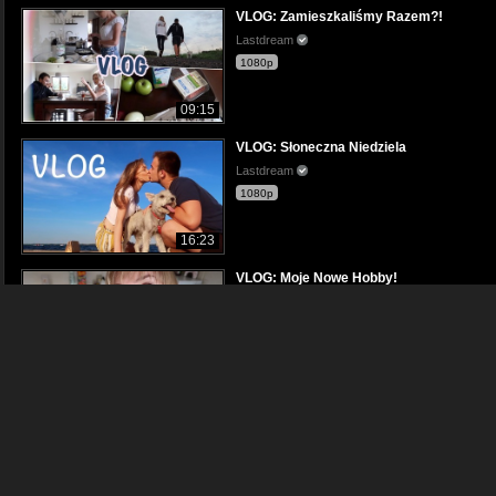
VLOG: Zamieszkaliśmy Razem?!
Lastdream
1080p
09:15
VLOG: Słoneczna Niedziela
Lastdream
1080p
16:23
VLOG: Moje Nowe Hobby!
Lastdream
1080p
09:29
OSTATNI VLOG Przed 18!
Lastdream
720p