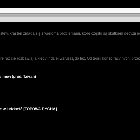
ety, kraj ten zmaga się z wieloma problemami, które często są skutkiem decyzji pod
óre raz cię rozbawią, a kiedy indziej wzruszą do łez. Od teorii konspiracyjnych, p
e muw (prod. Taivan)
wiarę w ludzkość [TOPOWA DYCHA]