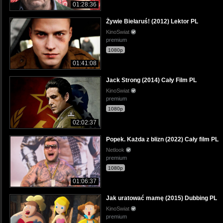
01:28:36
Żywie Biełaruś! (2012) Lektor PL
KinoSwiat
premium
1080p
01:41:08
Jack Strong (2014) Cały Film PL
KinoSwiat
premium
1080p
02:02:37
Popek. Każda z blizn (2022) Cały film PL
Netlook
premium
1080p
01:06:37
Jak uratować mamę (2015) Dubbing PL
KinoSwiat
premium