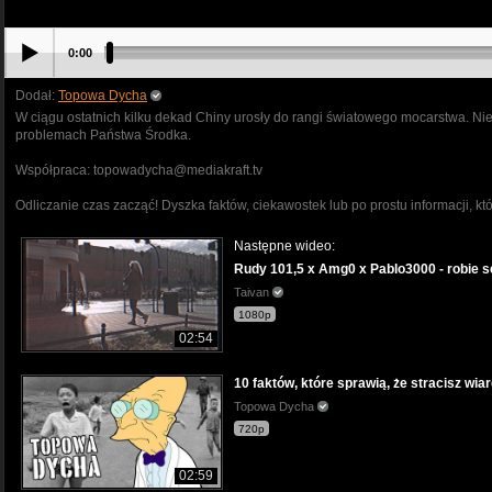
0:00
Dodał:
Topowa Dycha
W ciągu ostatnich kilku dekad Chiny urosły do rangi światowego mocarstwa. Niest
problemach Państwa Środka.
Współpraca: topowadycha@mediakraft.tv
Odliczanie czas zacząć! Dyszka faktów, ciekawostek lub po prostu informacji, kt
Następne wideo:
Rudy 101,5 x Amg0 x Pablo3000 - robie s
Taivan
1080p
02:54
10 faktów, które sprawią, że stracisz 
Topowa Dycha
720p
02:59