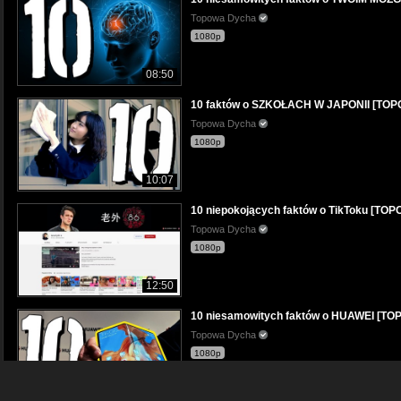
Topowa Dycha
1080p
08:50
10 faktów o SZKOŁACH W JAPONII [TO
Topowa Dycha
1080p
10:07
10 niepokojących faktów o TikToku [T
Topowa Dycha
1080p
12:50
10 niesamowitych faktów o HUAWEI [T
Topowa Dycha
1080p
06:58