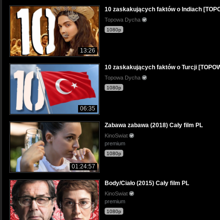
10 zaskakujących faktów o Indiach [T
Topowa Dycha
1080p
13:26
10 zaskakujących faktów o Turcji [TOP
Topowa Dycha
1080p
06:35
Zabawa zabawa (2018) Cały film PL
KinoSwiat
premium
1080p
01:24:57
Body/Ciało (2015) Cały film PL
KinoSwiat
premium
1080p