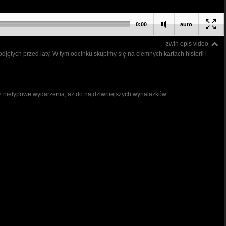
0:00
auto
zwiń opis video
jętych przed laty. W tym odcinku skupimy się na ciemnych kartach historii i
rzez nietypowe wydarzenia, aż do najdziwniejszych wynalazków.