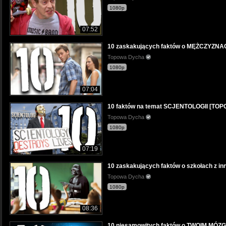
1080p
07:52
10 zaskakujących faktów o MĘŻCZYZN
Topowa Dycha
1080p
07:04
10 faktów na temat SCJENTOLOGII [T
Topowa Dycha
1080p
07:19
10 zaskakujących faktów o szkołach z 
Topowa Dycha
1080p
08:36
10 niesamowitych faktów o TWOIM MÓ