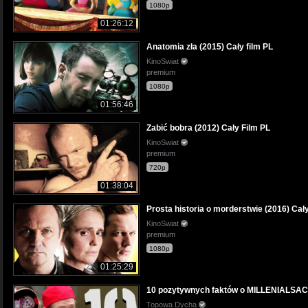
1080p
01:26:12
Anatomia zła (2015) Cały film PL
KinoSwiat
premium
1080p
01:56:46
Zabić bobra (2012) Cały Film PL
KinoSwiat
premium
720p
01:38:04
Prosta historia o morderstwie (2016) Cały
KinoSwiat
premium
1080p
01:25:29
10 pozytywnych faktów o MILLENIALS
Topowa Dycha