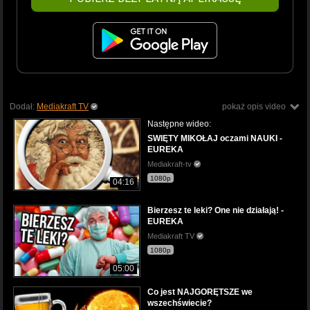
Dodał:
Mediakraft TV
pokaż opis video
Następne wideo:
SWIĘTY MIKOŁAJ oczami NAUKI -
EUREKA
Mediakraft-tv
1080p
04:16
Bierzesz te leki? One nie działają! -
EUREKA
Mediakraft TV
1080p
05:00
Co jest NAJGORĘTSZE we
wszechświecie?