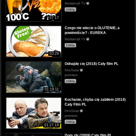
Mediakraft TV
1080p
07:17
Czego nie wiecie o GLUTENIE, a
powinniście? - EUREKA
Mediakraft TV
1080p
03:29
Odnajdę cię (2018) Cały film PL
KinoSwiat
premium
1080p
01:19:11
Kochanie, chyba cię zabiłem (2014)
Cały Film PL
KinoSwiat
premium
1080p
01:27:19
Dom zły (2009) Cały film PL