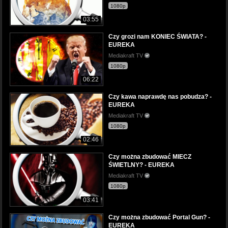
1080p
03:55
Czy grozi nam KONIEC ŚWIATA? -
EUREKA
Mediakraft TV
1080p
06:22
Czy kawa naprawdę nas pobudza? -
EUREKA
Mediakraft TV
1080p
02:46
Czy można zbudować MIECZ
ŚWIETLNY? - EUREKA
Mediakraft TV
1080p
03:41
Czy można zbudować Portal Gun? -
EUREKA