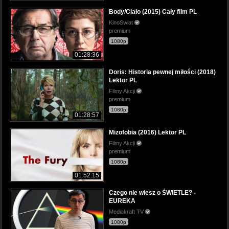
Body/Ciało (2015) Cały film PL
KinoSwiat
premium
1080p
01:28:36
Doris: Historia pewnej miłości (2018)
Lektor PL
Filmy Akcji
premium
1080p
01:28:57
Mizofobia (2016) Lektor PL
Filmy Akcji
premium
1080p
01:52:15
Czego nie wiesz o ŚWIETLE? -
EUREKA
Mediakraft TV
1080p