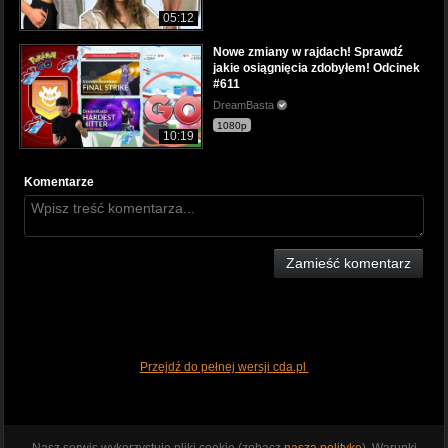
05:12
Nowe zmiany w rajdach! Sprawdź
jakie osiągnięcia zdobyłem! Odcinek
#611
DreamBasta
1080p
10:19
Komentarze
Zamieść komentarz
Przejdź do pełnej wersji cda.pl
Nasz serwis wykorzystuje pliki cookie (zobacz
naszą politykę
). Warunki