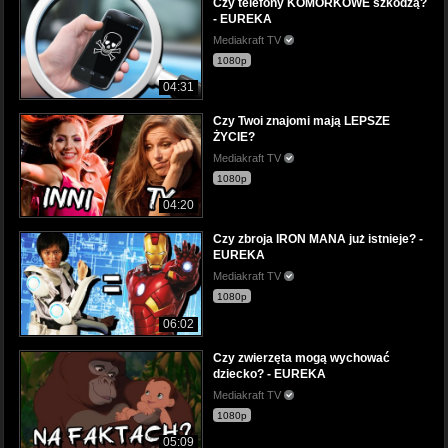
Czy telefony KOMÓRKOWE szkodzą?
- EUREKA
Mediakraft TV
1080p
04:31
Czy Twoi znajomi mają LEPSZE
ŻYCIE?
Mediakraft TV
1080p
04:20
Czy zbroja IRON MANA już istnieje? -
EUREKA
Mediakraft TV
1080p
06:02
Czy zwierzęta mogą wychować
dziecko? - EUREKA
Mediakraft TV
1080p
05:09