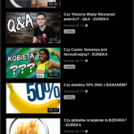
03:41
Czy 'Historia Wojny Nieznanej'
powróci? - Q&A - EUREKA
Mediakraft TV
1080p
10:01
Czy Caster Semenya jest
hermafrodytą? - EUREKA
Mediakraft TV
1080p
04:00
Czy dzielimy 50% DNA z BANANEM?
Mediakraft TV
1080p
05:27
Czy globalne ocieplenie to BZDURA?
- EUREKA
Mediakraft TV