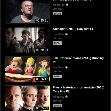
Media4fun
premium
1080p
01:45:21
Autsajder (2018) Cały film PL
KinoSwiat
premium
1080p
01:29:24
Jak uratować mamę (2015) Dubbing
PL
KinoSwiat
premium
1080p
01:26:12
Prosta historia o morderstwie (2016)
Cały film PL
KinoSwiat
premium
1080p
01:25:29