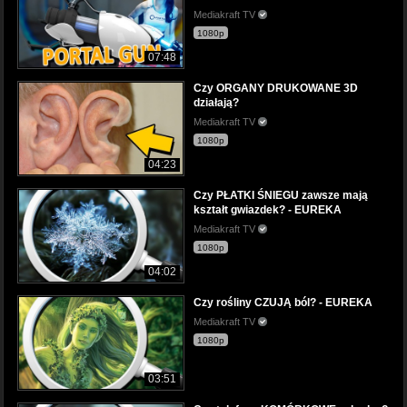
Mediakraft TV
1080p
07:48
Czy ORGANY DRUKOWANE 3D
działają?
Mediakraft TV
1080p
04:23
Czy PŁATKI ŚNIEGU zawsze mają
kształt gwiazdek? - EUREKA
Mediakraft TV
1080p
04:02
Czy rośliny CZUJĄ ból? - EUREKA
Mediakraft TV
1080p
03:51