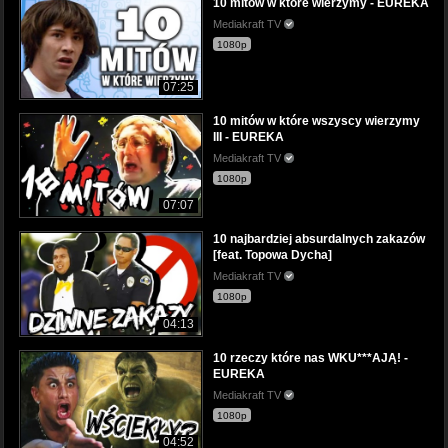
10 mitów w które wierzymy - EUREKA
Mediakraft TV
1080p
07:25
10 mitów w które wszyscy wierzymy
III - EUREKA
Mediakraft TV
1080p
07:07
10 najbardziej absurdalnych zakazów
[feat. Topowa Dycha]
Mediakraft TV
1080p
04:13
10 rzeczy które nas WKU***AJĄ! -
EUREKA
Mediakraft TV
1080p
04:52