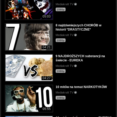
Mediakraft TV
1080p
05:03
8 najdziwniejszych CHORÓB w
historii *DRASTYCZNE*
Mediakraft TV
1080p
04:21
9 NAJDROŻSZYCH substancji na
świecie - EUREKA
Mediakraft TV
1080p
04:27
10 mitów na temat NARKOTYKÓW
Mediakraft TV
1080p
05:55