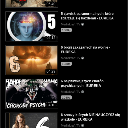
05:40
5 zjawisk paranormalnych, które
zdarzają się każdemu - EUREKA
Mediakraft TV
1080p
05:12
6 broni zakazanych na wojnie -
EUREKA
Mediakraft TV
1080p
04:29
6 najdziwniejszych chorób
psychicznych - EUREKA
Mediakraft TV
1080p
04:10
6 rzeczy których NIE NAUCZYSZ się
w szkole - EUREKA
Mediakraft TV