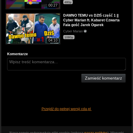
480p
00:27
DAWNO TEMU vs DZIŚ część 1 ||
Cyber Marian ft. Kabaret Czwarta
Fala gość Jarek Ogarek
Cyber Marian
1080p
04:10
Komentarze
Zamieść komentarz
Przejdź do pełnej wersji cda.pl
Nasz serwis wykorzystuje pliki cookie (zobacz
naszą politykę
). Warunki