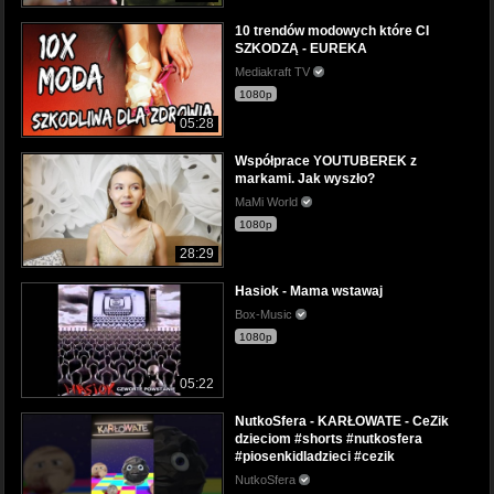
10 trendów modowych które CI
SZKODZĄ - EUREKA
Mediakraft TV
1080p
05:28
Współprace YOUTUBEREK z
markami. Jak wyszło?
MaMi World
1080p
28:29
Hasiok - Mama wstawaj
Box-Music
1080p
05:22
NutkoSfera - KARŁOWATE - CeZik
dzieciom #shorts #nutkosfera
#piosenkidladzieci #cezik
NutkoSfera