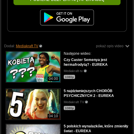
Dodał:
Mediakraft TV
pokaż opis video
Następne wideo:
Czy Caster Semenya jest
hermafrodytą? - EUREKA
Mediakraft-tv
1080p
04:00
5 najdziwniejszych CHORÓB
PSYCHICZNYCH 2 - EUREKA
Mediakraft TV
1080p
04:10
5 polskich wynalazków, które zmieniły
świat - EUREKA