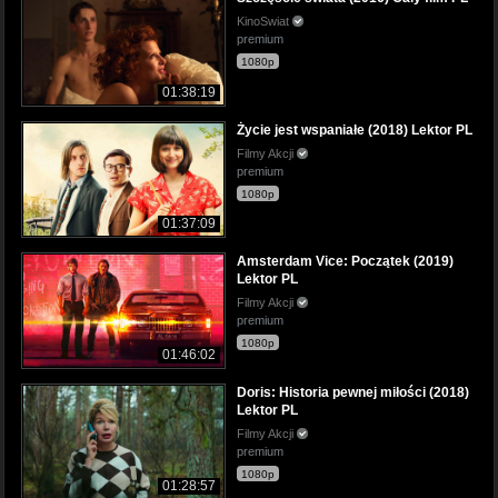
KinoSwiat
premium
1080p
01:38:19
Życie jest wspaniałe (2018) Lektor PL
Filmy Akcji
premium
1080p
01:37:09
Amsterdam Vice: Początek (2019)
Lektor PL
Filmy Akcji
premium
1080p
01:46:02
Doris: Historia pewnej miłości (2018)
Lektor PL
Filmy Akcji
premium
1080p
01:28:57