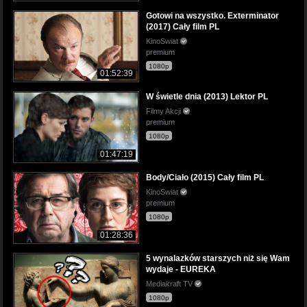
Gotowi na wszystko. Exterminator
(2017) Cały film PL
KinoSwiat
premium
1080p
01:52:39
W świetle dnia (2013) Lektor PL
Filmy Akcji
premium
1080p
01:47:19
Body/Ciało (2015) Cały film PL
KinoSwiat
premium
1080p
01:28:36
5 wynalazków starszych niż się Wam
wydaje - EUREKA
Mediakraft TV
1080p