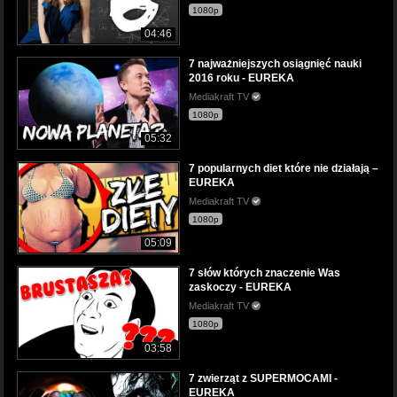
1080p
04:46
7 najważniejszych osiągnięć nauki
2016 roku - EUREKA
Mediakraft TV
1080p
05:32
7 popularnych diet które nie działają –
EUREKA
Mediakraft TV
1080p
05:09
7 słów których znaczenie Was
zaskoczy - EUREKA
Mediakraft TV
1080p
03:58
7 zwierząt z SUPERMOCAMI -
EUREKA