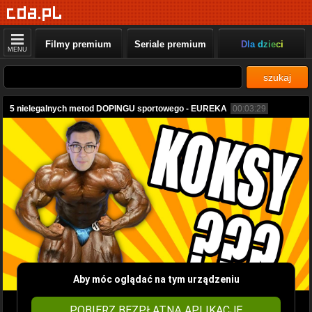
Filmy premium
Seriale premium
Dla dzieci
MENU
szukaj
5 nielegalnych metod DOPINGU sportowego - EUREKA
00:03:29
Aby móc oglądać na tym urządzeniu
POBIERZ BEZPŁATNĄ APLIKACJĘ