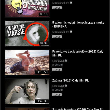
Mediakraft TV
1080p
03:10
5 tajemnic wyjaśnionych przez naukę
- EUREKA
Mediakraft TV
1080p
04:39
Prawdziwe życie aniołów (2022) Cały
film PL
KinoSwiat
premium
1080p
01:15:53
Zaćma (2016) Cały film PL
KinoSwiat
premium
1080p
01:49:33
Szczęście świata (2016) Cały film PL